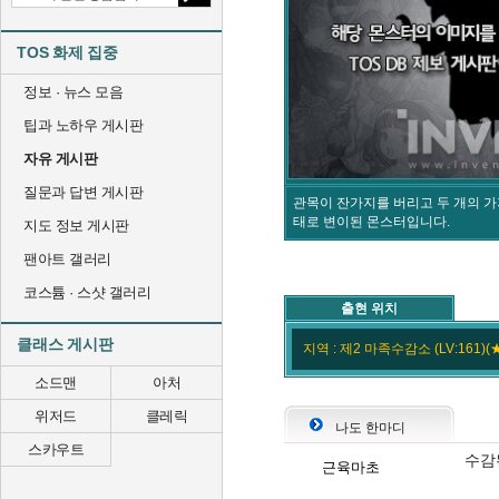
TOS 화제 집중
정보 · 뉴스 모음
팁과 노하우 게시판
자유 게시판
질문과 답변 게시판
관목이 잔가지를 버리고 두 개의 
태로 변이된 몬스터입니다.
지도 정보 게시판
팬아트 갤러리
코스튬 · 스샷 갤러리
출현 위치
클래스 게시판
지역 : 제2 마족수감소 (LV:161)(
소드맨
아처
위저드
클레릭
나도 한마디
스카우트
수감된
근육마초