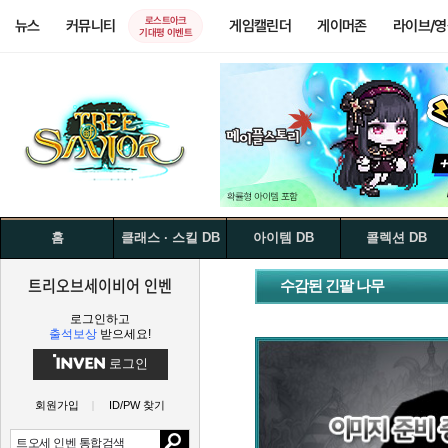
로스트아크
뉴스
커뮤니티
게임캘린더
게이머존
라이브/
기대평 이벤트
홈
클래스 · 스킬 DB
아이템 DB
콜렉션 DB
트리오브세이비어 인벤
수감된 긴팔 나무
로그인하고
출석보상
받으세요!
로그인
회원가입
ID/PW 찾기