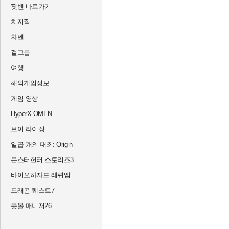
팟벤 바로가기
치지직
차벤
걸그룹
여행
해외게임정보
게임 영상
HyperX OMEN
브이 라이징
일곱 개의 대죄: Origin
몬스터헌터 스토리즈3
바이오하자드 레퀴엠
드래곤 퀘스트7
풋볼 매니저26