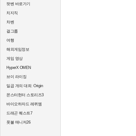
팟벤 바로가기
치지직
차벤
걸그룹
여행
해외게임정보
게임 영상
HyperX OMEN
브이 라이징
일곱 개의 대죄: Origin
몬스터헌터 스토리즈3
바이오하자드 레퀴엠
드래곤 퀘스트7
풋볼 매니저26