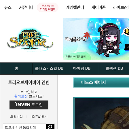
로스트아크
뉴스
커뮤니티
게임캘린더
게이머존
라이브/
기대평 이벤트
홈
클래스 · 스킬 DB
아이템 DB
콜렉션 DB
트리오브세이비어 인벤
미노스 메이지
로그인하고
출석보상
받으세요!
로그인
회원가입
ID/PW 찾기