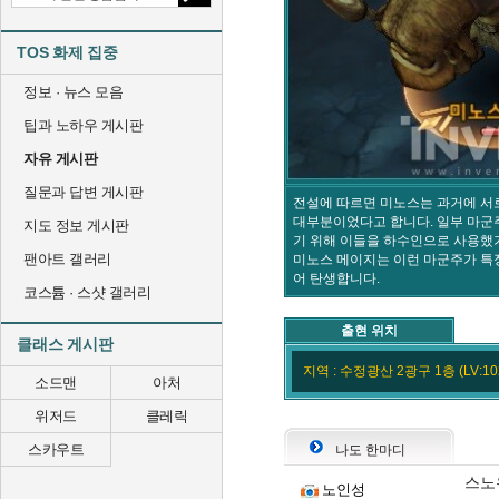
TOS 화제 집중
정보 · 뉴스 모음
팁과 노하우 게시판
자유 게시판
질문과 답변 게시판
전설에 따르면 미노스는 과거에 서
대부분이었다고 합니다. 일부 마군
지도 정보 게시판
기 위해 이들을 하수인으로 사용했
팬아트 갤러리
미노스 메이지는 이런 마군주가 특
어 탄생합니다.
코스튬 · 스샷 갤러리
출현 위치
클래스 게시판
지역 : 수정광산 2광구 1층 (LV:10
소드맨
아처
위저드
클레릭
스카우트
나도 한마디
스노
노인성