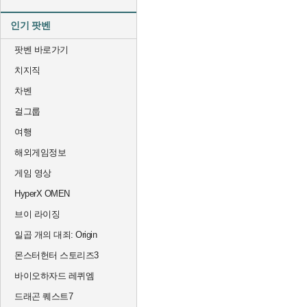
인기 팟벤
팟벤 바로가기
치지직
차벤
걸그룹
여행
해외게임정보
게임 영상
HyperX OMEN
브이 라이징
일곱 개의 대죄: Origin
몬스터헌터 스토리즈3
바이오하자드 레퀴엠
드래곤 퀘스트7