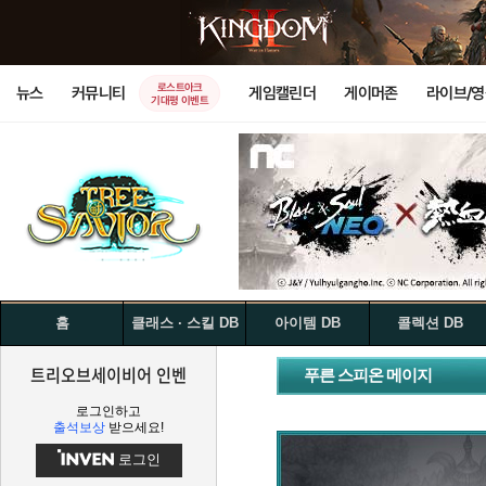
로스트아크
뉴스
커뮤니티
게임캘린더
게이머존
라이브/
기대평 이벤트
홈
클래스 · 스킬 DB
아이템 DB
콜렉션 DB
트리오브세이비어 인벤
푸른 스피온 메이지
로그인하고
출석보상
받으세요!
로그인