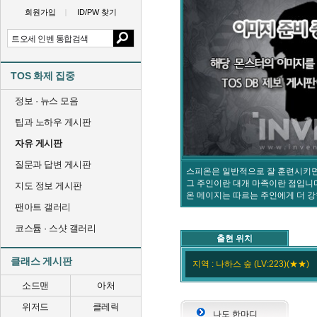
회원가입
ID/PW 찾기
TOS 화제 집중
정보 · 뉴스 모음
팁과 노하우 게시판
자유 게시판
질문과 답변 게시판
스피온은 일반적으로 잘 훈련시키면
그 주인이란 대개 마족이란 점입니
지도 정보 게시판
온 메이지는 따르는 주인에게 더 강
팬아트 갤러리
코스튬 · 스샷 갤러리
출현 위치
클래스 게시판
지역 : 나하스 숲 (LV:223)(★★)
소드맨
아처
위저드
클레릭
나도 한마디