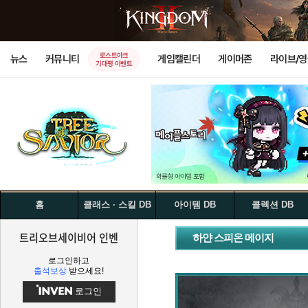
로스트아크
뉴스
커뮤니티
게임캘린더
게이머존
라이브/
기대평 이벤트
홈
클래스 · 스킬 DB
아이템 DB
콜렉션 DB
트리오브세이비어 인벤
하얀 스피온 메이지
로그인하고
출석보상
받으세요!
로그인