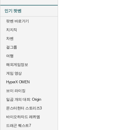
인기 팟벤
팟벤 바로가기
치지직
차벤
걸그룹
여행
해외게임정보
게임 영상
HyperX OMEN
브이 라이징
일곱 개의 대죄: Origin
몬스터헌터 스토리즈3
바이오하자드 레퀴엠
드래곤 퀘스트7