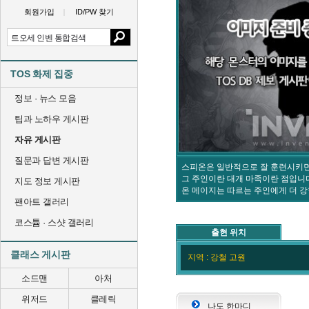
회원가입
ID/PW 찾기
TOS 화제 집중
정보 · 뉴스 모음
팁과 노하우 게시판
자유 게시판
질문과 답변 게시판
스피온은 일반적으로 잘 훈련시키면
그 주인이란 대개 마족이란 점입니
지도 정보 게시판
온 메이지는 따르는 주인에게 더 강
팬아트 갤러리
코스튬 · 스샷 갤러리
출현 위치
클래스 게시판
지역 : 강철 고원
소드맨
아처
위저드
클레릭
나도 한마디