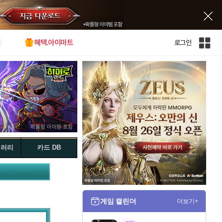
혜택.아이마트
로그인
인
벤
전
체
사
이
트
맵
갤러리
카드 DB
게임 캘린더
더보기+