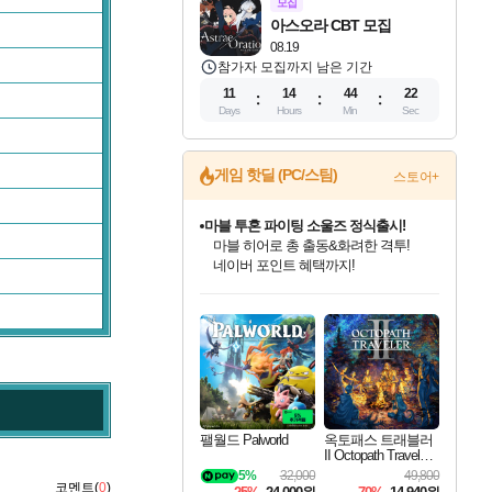
모집
아스오라 CBT 모집
08.19
참가자 모집까지 남은 기간
11
14
44
21
Days
Hours
Min
Sec
게임 핫딜 (PC/스팀)
스토어+
마블 투혼 파이팅 소울즈 정식출시!
마블 히어로 총 출동&화려한 격투!
네이버 포인트 혜택까지!
인벤게임즈 8월 특별 할인!
드래곤소드: 어웨이크닝 입점!
문명 7 특별 할인!
귀무자: 검의 길 예약 판매 중!
비스트 오브 리인카네이션 정식 출시!
커세어 코브 출시 기념 할인!
더 렐릭 퍼스트 가디언 정식 출시
베데스다 40주년 기념 할인 중!
캡콤 프렌차이즈 할인 진행 중!
캡콤 일부 상품 상시 할인
스타워즈 은하계 레이서
로블록스 기프트 카드 공식 입점
인기 퍼블리셔 모음!
스팀으로 만나는 드래곤소드!
조선&고려 DLC 출시 예정
10% 할인과
게임프릭 신작 IP
해적'섬'을 발전시키자!
설화x하드코어 액션!
베데스다의 명작들을
몬헌, 바하 등 인기 IP를
몬헌 와일즈 & 드래곤즈 도그마2
인벤게임즈에서 10% 추가 적립
Robux를 가장 안전하고
최대 90% 할인가를 만나보세요!
네이버혜택과 함께 만나보세요!
50%할인&추가 적립까지!
이니&베니 혜택까지!
네이버 혜택가와 함께 예약하세요!
할인&네이버혜택으로 만나보세요!
네이버페이 혜택과 만나보세요!
40주년 프로모션으로 만나보세요!
할인가에 만나보세요!
일부 에디션 상시 할인!
혜택으로 예약 판매 중
편안하게 충전하세요
팰월드 Palworld
옥토패스 트래블러
II Octopath Traveler I
I
5%
32,000
49,800
코멘트(
0
)