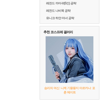
레전드 까마귀(5인) 공략
레전드 나비목 공략
유니크 하얀 마녀 공략
추천 코스프레 갤러리
승리의 여신: 니케 기묭묭지 아르카나: 포
츈 메이트