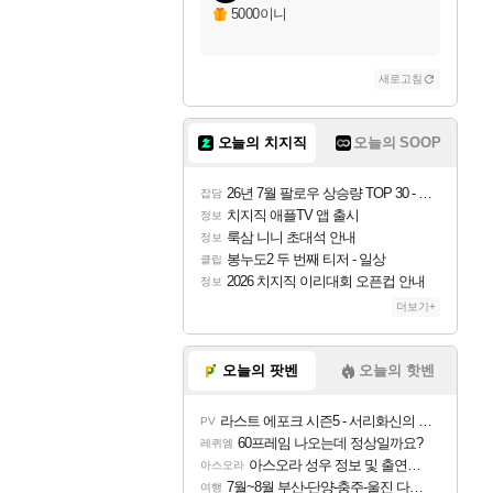
5000이니
새로고침
오늘의 치지직
오늘의 SOOP
26년 7월 팔로우 상승량 TOP 30 - 월간 치지직
잡담
치지직 애플TV 앱 출시
정보
룩삼 니니 초대석 안내
정보
봉누도2 두 번째 티저 - 일상
클립
2026 치지직 이리대회 오픈컵 안내
정보
더보기+
오늘의 팟벤
오늘의 핫벤
라스트 에포크 시즌5 - 서리화신의 분노 티저
PV
60프레임 나오는데 정상일까요?
레퀴엠
아스오라 성우 정보 및 출연작 모음
아스오라
7월~8월 부산-단양-충주-울진 다녀왔어요~
여행