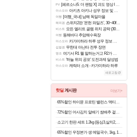
[페르소나5: 더 팬텀 X] 괴도 영상 l 타카마키 안·댄싱 스타
PV
아키츠 아키나 성우 정보 및 주요 필모
아스오라
[여행_국내] 남해 독일마을
여행
스위치2판 ‘몬헌 와일즈’, 30~40fps 목표 추정
해외겜
모든 엘리트 골렘 위치 공략 (30개) - 방랑 결투가
비스트
동해바다 추암해수욕장
여행
카가미하라 하루 성우 정보 및 주요 필모
아스오라
무한대 아난타 전투 장면
섭컬겜
여기서 R1 뭘 말하는거고 R2가 뭘말하는걸까요?
명조
'하늘 위의 공포' 도전과제 달성법
비스트
캐릭터 소개 - 카가미하라 하루
아스오라
새로고침
핫딜
게시판
더보기+
65%할인 하이뮨 프로틴 밸런스 액티브 제로, 밀크쉐이크, 250ml, 18개
72%할인 어사김치 알배기 쌈배추 겉절이, 2kg, 1개
소고기 한판 세트 1.2kg (등심3,살치2,부채2,갈비2,우삼겹3) (100g당 2,658원)
65%할인 우정본가 생 메밀국수, 1kg, 1팩 + 시원한 메밀장, 40g, 6개