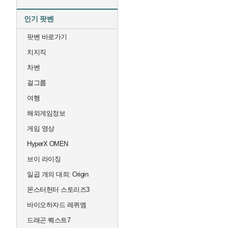
인기 팟벤
팟벤 바로가기
치지직
차벤
걸그룹
여행
해외게임정보
게임 영상
HyperX OMEN
브이 라이징
일곱 개의 대죄: Origin
몬스터헌터 스토리즈3
바이오하자드 레퀴엠
드래곤 퀘스트7