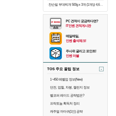
쟌슨빌 부대찌개 500g x 3개 (1개당 4,633원)
PC 견적이 궁금하다면?
IT인벤 견적게시판
매일매일,
인벤 출석체크!
주사위 굴리고 포인트!
인벤 마블
TOS 주요 꿀팁 정보
-
1~450 레벨업 정보(New)
던전, 업힐, 차붕, 챌린지 정보
벨코퍼 레이드 공략법은?
프락토늄 획득처 정리
캐주얼 까마귀(1인) 공략