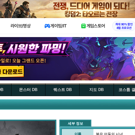
X
최대 90% 할인
라이브/영상
게이밍/IT
게임스토어
8월 프로모션
DB
몬스터 DB
퀘스트 DB
지도 DB
코스튬 
세부 정보
이름
붉은 어둠의 시녀