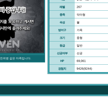
레벨
267
종족
악마형
속성
불
방어구
가죽
크기
중형
등급
일반
선공여부
선공
친위병 같은 마족입니다.
HP
69,061
경험치
9426(9244)