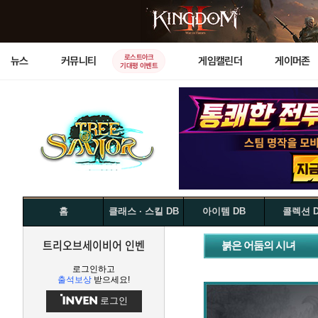
로스트아크
뉴스
커뮤니티
게임캘린더
게이머존
기대평 이벤트
홈
클래스 · 스킬 DB
아이템 DB
콜렉션 
트리오브세이비어 인벤
붉은 어둠의 시녀
로그인하고
출석보상
받으세요!
로그인