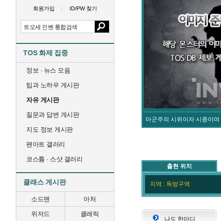
회원가입
ID/PW 찾기
TOS 화제 집중
정보 · 뉴스 모음
팁과 노하우 게시판
자유 게시판
질문과 답변 게시판
마군주의 시위이자 시종이며 
지도 정보 게시판
팬아트 갤러리
코스튬 · 스샷 갤러리
출현 위치
클래스 게시판
지역 : 독방구역
소드맨
아처
위저드
클레릭
나도 한마디