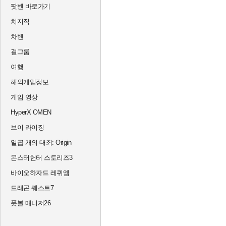
팟벤 바로가기
치지직
차벤
걸그룹
여행
해외게임정보
게임 영상
HyperX OMEN
브이 라이징
일곱 개의 대죄: Origin
몬스터헌터 스토리즈3
바이오하자드 레퀴엠
드래곤 퀘스트7
풋볼 매니저26