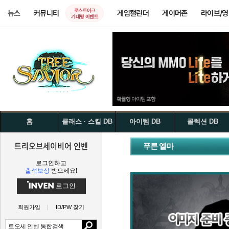
로스트아크
뉴스
커뮤니티
게임캘린더
게이머존
라이브/
기대평 이벤트
홈
클래스 · 스킬 DB
아이템 DB
콜렉션 DB
트리오브세이비어 인벤
푸른 엘마
로그인하고
출석보상
받으세요!
로그인
회원가입
ID/PW 찾기