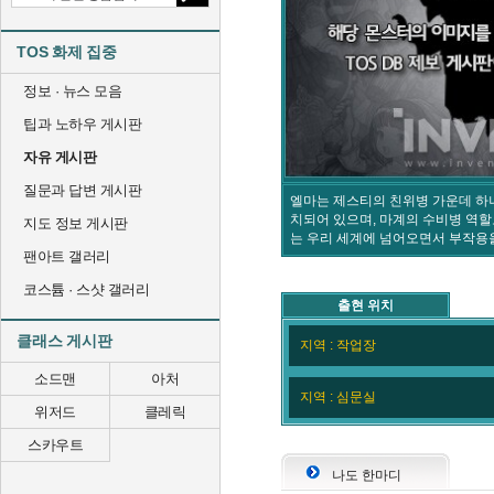
TOS 화제 집중
정보 · 뉴스 모음
팁과 노하우 게시판
자유 게시판
질문과 답변 게시판
엘마는 제스티의 친위병 가운데 하
치되어 있으며, 마계의 수비병 역할
지도 정보 게시판
는 우리 세계에 넘어오면서 부작용을
팬아트 갤러리
코스튬 · 스샷 갤러리
출현 위치
클래스 게시판
지역 : 작업장
소드맨
아처
지역 : 심문실
위저드
클레릭
스카우트
나도 한마디