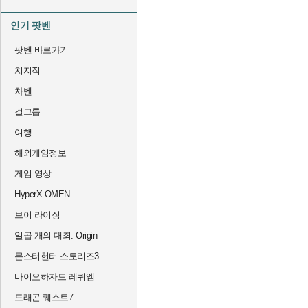
인기 팟벤
팟벤 바로가기
치지직
차벤
걸그룹
여행
해외게임정보
게임 영상
HyperX OMEN
브이 라이징
일곱 개의 대죄: Origin
몬스터헌터 스토리즈3
바이오하자드 레퀴엠
드래곤 퀘스트7