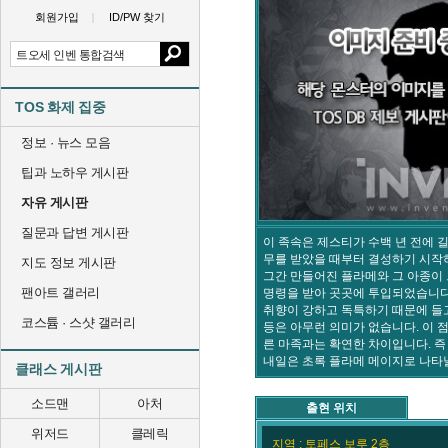
회원가입
ID/PW 찾기
TOS 화제 집중
정보 · 뉴스 모음
팁과 노하우 게시판
자유 게시판
질문과 답변 게시판
이 족속은 제스티가 수백 년 전에 
무를 받았을 때부터 결성하기 시작
지도 정보 게시판
그간 만들어진 플라메와 그 아종이
팬아트 갤러리
명령을 받아 곳곳에 투입되었습니다
취향이 강하고 독특하기 때문에 들
코스튬 · 스샷 갤러리
등은 아무런 의미가 없습니다. 이 
른 마족과는 확연한 차이입니다. 즉
내일은 초록 플라메 메이지로 나타날
클래스 게시판
소드맨
아처
출현 위치
위저드
클레릭
지역 : 토페스 보루 2층