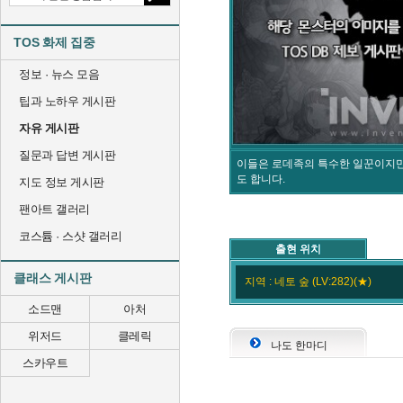
TOS 화제 집중
정보 · 뉴스 모음
팁과 노하우 게시판
자유 게시판
질문과 답변 게시판
이들은 로데족의 특수한 일꾼이지만
도 합니다.
지도 정보 게시판
팬아트 갤러리
코스튬 · 스샷 갤러리
출현 위치
클래스 게시판
지역 : 네토 숲 (LV:282)(★)
소드맨
아처
위저드
클레릭
나도 한마디
스카우트