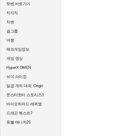
팟벤 바로가기
치지직
차벤
걸그룹
여행
해외게임정보
게임 영상
HyperX OMEN
브이 라이징
일곱 개의 대죄: Origin
몬스터헌터 스토리즈3
바이오하자드 레퀴엠
드래곤 퀘스트7
풋볼 매니저26