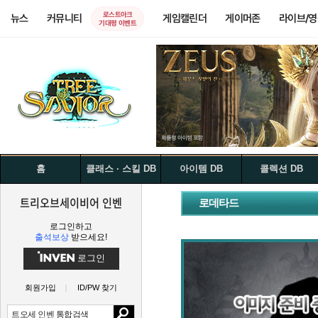
로스트아크
뉴스
커뮤니티
게임캘린더
게이머존
라이브/
기대평 이벤트
홈
클래스 · 스킬 DB
아이템 DB
콜렉션 DB
트리오브세이비어 인벤
로데타드
로그인하고
출석보상
받으세요!
로그인
회원가입
ID/PW 찾기