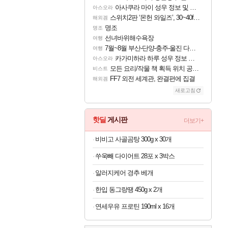
아사쿠라 마이 성우 정보 및 주요 필모
아스오라
스위치2판 ‘몬헌 와일즈’, 30~40fps 목표 추정
해외겜
명조
명조
선녀바위해수욕장
여행
7월~8월 부산-단양-충주-울진 다녀왔어요~
여행
카가미하라 하루 성우 정보 및 주요 필모
아스오라
모든 요리/작물 책 획득 위치 공략 (36개) - 미식가 도전과제
비스트
FF7 외전 세계관, 완결편에 집결
해외겜
새로고침
핫딜
게시판
더보기+
비비고 사골곰탕 300g x 30개
쑤욱빼 다이어트 28포 x 3박스
알러지케어 경추 베개
한입 동그랑땡 450g x 2개
연세우유 프로틴 190ml x 16개