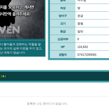
종족
야수형
속성
땅
방어구
판금
크기
중형
등급
일반
선공여부
0
다 빨아들여 정화하는 역할을 맡
HP
116,832
는 과거의 삶에 미련을 두지 않고,
난 개체가 많습니다.
경험치
57417(35930)
 (★)
등록된 나도 한마디가 없습니다.