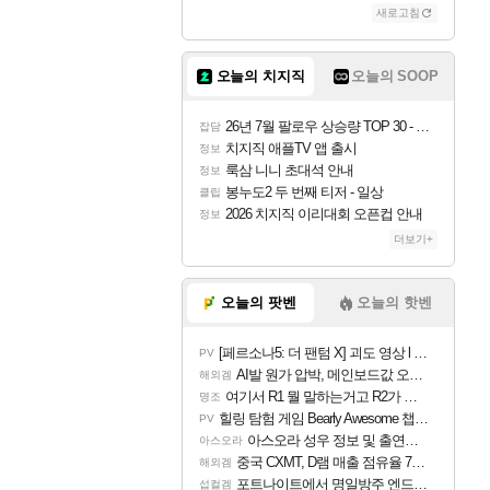
새로고침
오늘의 치지직
오늘의 SOOP
26년 7월 팔로우 상승량 TOP 30 - 월간 치지직
잡담
치지직 애플TV 앱 출시
정보
룩삼 니니 초대석 안내
정보
봉누도2 두 번째 티저 - 일상
클립
2026 치지직 이리대회 오픈컵 안내
정보
더보기+
오늘의 팟벤
오늘의 핫벤
[페르소나5: 더 팬텀 X] 괴도 영상 l 타카마키 안·댄싱 스타
PV
AI발 원가 압박, 메인보드값 오르나
해외겜
여기서 R1 뭘 말하는거고 R2가 뭘말하는걸까요?
명조
힐링 탐험 게임 Bearly Awesome 챕터 1 트레일러
PV
아스오라 성우 정보 및 출연작 모음
아스오라
중국 CXMT, D램 매출 점유율 7%…글로벌 4위로 부상
해외겜
포트나이트에서 명일방주 엔드필드 [펠리카] 판매 예정
섭컬겜