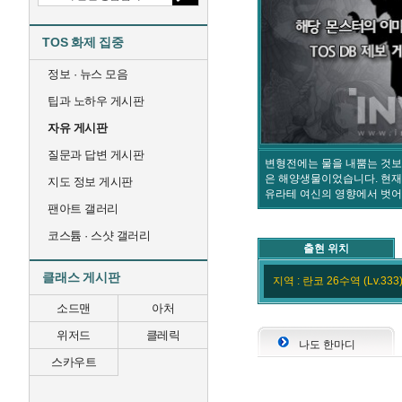
TOS 화제 집중
정보 · 뉴스 모음
팁과 노하우 게시판
자유 게시판
질문과 답변 게시판
변형전에는 물을 내뿜는 것보
은 해양생물이었습니다. 현재
지도 정보 게시판
유라테 여신의 영향에서 벗어
팬아트 갤러리
코스튬 · 스샷 갤러리
출현 위치
클래스 게시판
지역 : 란코 26수역 (Lv.333)
소드맨
아처
위저드
클레릭
나도 한마디
스카우트