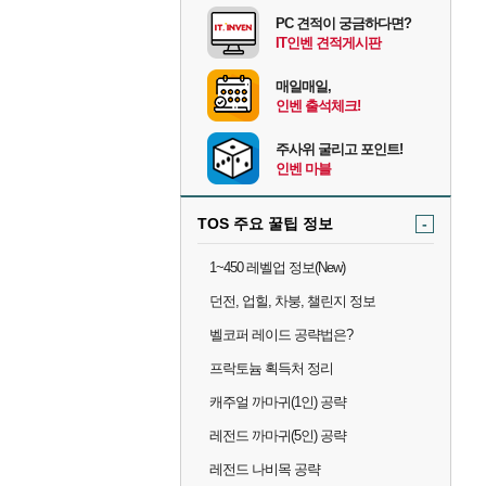
PC 견적이 궁금하다면?
IT인벤 견적게시판
매일매일,
인벤 출석체크!
주사위 굴리고 포인트!
인벤 마블
TOS 주요 꿀팁 정보
-
1~450 레벨업 정보(New)
던전, 업힐, 차붕, 챌린지 정보
벨코퍼 레이드 공략법은?
프락토늄 획득처 정리
캐주얼 까마귀(1인) 공략
레전드 까마귀(5인) 공략
레전드 나비목 공략