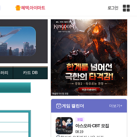
혜택.아이마트
로그인
인
벤
전
체
사
이
트
맵
갤러리
카드 DB
게임 캘린더
더보기+
모집
아스오라 CBT 모집
08.19