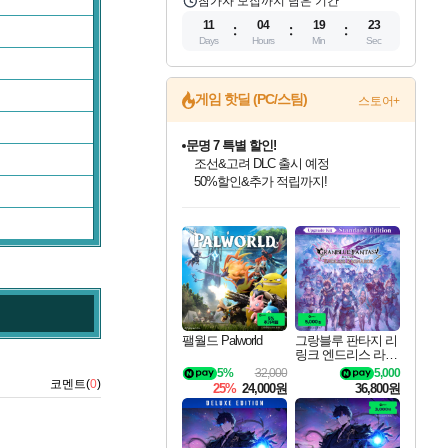
참가자 모집까지 남은 기간
11
04
19
22
Days
Hours
Min
Sec
게임 핫딜 (PC/스팀)
스토어+
문명 7 특별 할인!
조선&고려 DLC 출시 예정
50%할인&추가 적립까지!
인벤게임즈 8월 특별 할인!
드래곤소드: 어웨이크닝 입점!
마블 투혼 파이팅 소울즈 정식출시!
귀무자: 검의 길 예약 판매 중!
비스트 오브 리인카네이션 정식 출시!
커세어 코브 출시 기념 할인!
더 렐릭 퍼스트 가디언 정식 출시
베데스다 40주년 기념 할인 중!
캡콤 프렌차이즈 할인 진행 중!
캡콤 일부 상품 상시 할인
스타워즈 은하계 레이서
로블록스 기프트 카드 공식 입점
인기 퍼블리셔 모음!
스팀으로 만나는 드래곤소드!
마블 히어로 총 출동&화려한 격투!
10% 할인과
게임프릭 신작 IP
해적'섬'을 발전시키자!
설화x하드코어 액션!
베데스다의 명작들을
몬헌, 바하 등 인기 IP를
몬헌 와일즈 & 드래곤즈 도그마2
인벤게임즈에서 10% 추가 적립
Robux를 가장 안전하고
최대 90% 할인가를 만나보세요!
네이버혜택과 함께 만나보세요!
네이버 포인트 혜택까지!
이니&베니 혜택까지!
네이버 혜택가와 함께 예약하세요!
할인&네이버혜택으로 만나보세요!
네이버페이 혜택과 만나보세요!
40주년 프로모션으로 만나보세요!
할인가에 만나보세요!
일부 에디션 상시 할인!
혜택으로 예약 판매 중
편안하게 충전하세요
팰월드 Palworld
그랑블루 판타지 리
링크 엔드리스 라그
나로크 업그레이드
5%
32,000
5,000
킷 Granblue Fantasy
코멘트(
0
)
25%
24,000원
36,800원
Relink Endless Ragn
arok Upgrade Kit DL
C