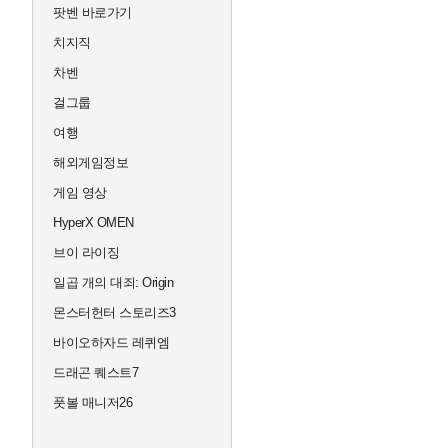
팟벤 바로가기
치지직
차벤
걸그룹
여행
해외게임정보
게임 영상
HyperX OMEN
브이 라이징
일곱 개의 대죄: Origin
몬스터헌터 스토리즈3
바이오하자드 레퀴엠
드래곤 퀘스트7
풋볼 매니저26