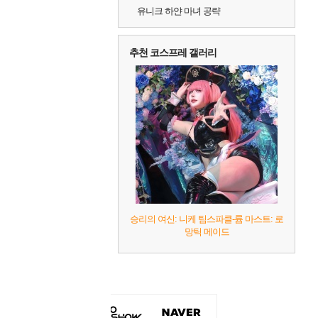
유니크 하얀 마녀 공략
추천 코스프레 갤러리
승리의 여신: 니케 팀스파클-륨 마스트: 로
망틱 메이드