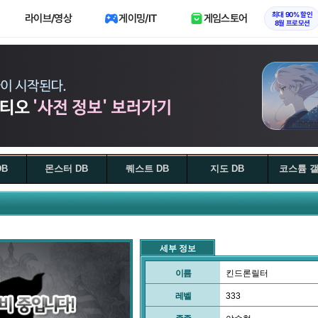
최대 90% 할인
라이브/영상
게이밍/IT
게임스토어
8월 프로모션
DB
몬스터 DB
퀘스트 DB
지도 DB
코스튬 
세부 정보
이름
킨드론릴터
레벨
333