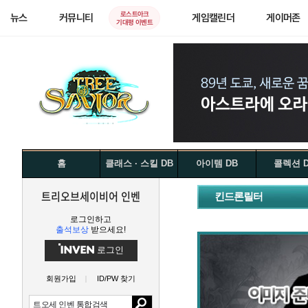
로스트아크
뉴스
커뮤니티
게임캘린더
게이머존
기대평 이벤트
홈
클래스 · 스킬 DB
아이템 DB
콜렉션 
트리오브세이비어 인벤
킨드론릴터
로그인하고
출석보상
받으세요!
로그인
회원가입
ID/PW 찾기