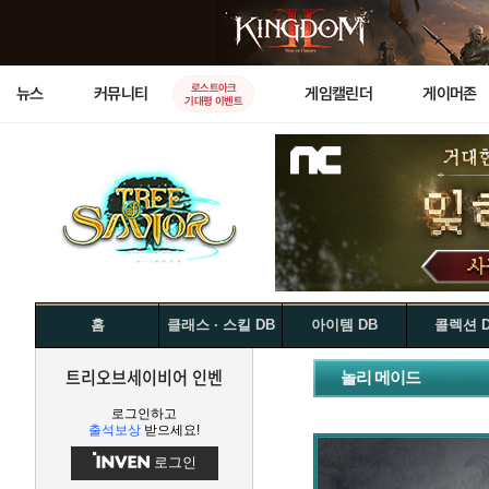
로스트아크
뉴스
커뮤니티
게임캘린더
게이머존
기대평 이벤트
홈
클래스 · 스킬 DB
아이템 DB
콜렉션 
트리오브세이비어 인벤
놀리 메이드
로그인하고
출석보상
받으세요!
로그인