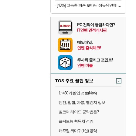
[48%] 고농축 피죤 보타닉 섬유유연제 프리지아 자몽, 1.3L, 4개
PC 견적이 궁금하다면?
IT인벤 견적게시판
매일매일,
인벤 출석체크!
주사위 굴리고 포인트!
인벤 마블
TOS 주요 꿀팁 정보
-
1~450 레벨업 정보(New)
던전, 업힐, 차붕, 챌린지 정보
벨코퍼 레이드 공략법은?
프락토늄 획득처 정리
캐주얼 까마귀(1인) 공략