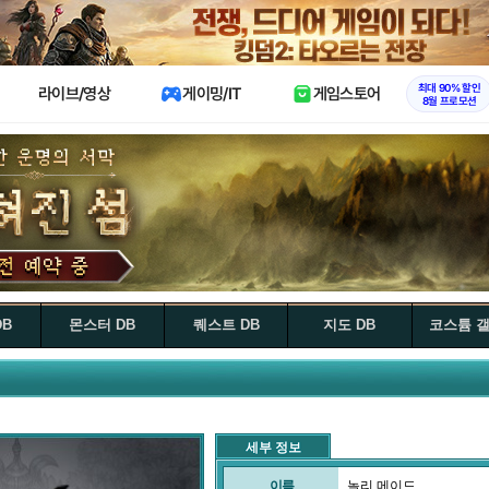
X
최대 90% 할인
라이브/영상
게이밍/IT
게임스토어
8월 프로모션
DB
몬스터 DB
퀘스트 DB
지도 DB
코스튬 
세부 정보
이름
놀리 메이드