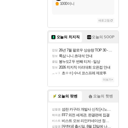
1000이니
새로고침
오늘의 치지직
오늘의 SOOP
26년 7월 팔로우 상승량 TOP 30 - 월간 치지직
잡담
룩삼 니니 초대석 안내
정보
봉누도2 두 번째 티저 - 일상
클립
2026 치지직 이리대회 오픈컵 안내
정보
초ㅇㅎ) 수녀 코스프레 제로투
ㅗㅜㅑ
더보기+
오늘의 팟벤
오늘의 핫벤
섬란 카구라 개발사 신작 [시노비 넥서스] 연내 출시 예정
섭컬겜
FF7 외전 세계관, 완결편에 집결
해외겜
비스트 오브 리인카네이션 정보/공략글 모음
비스트
[무한대] 출시일, 8월 13일에 나오나
섭컬겜