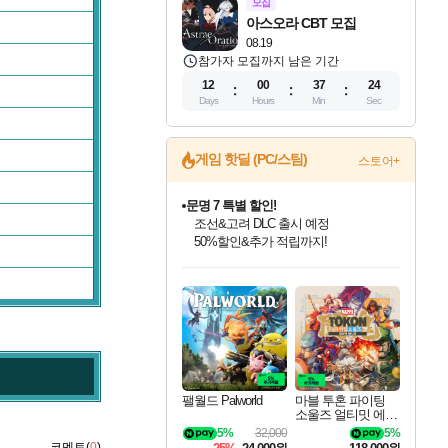
모집
아스오라 CBT 모집
08.19
참가자 모집까지 남은 기간
12
00
37
23
Days
Hours
Min
Sec
게임 핫딜 (PC/스팀)
스토어+
문명 7 특별 할인!
조선&고려 DLC 출시 예정
50%할인&추가 적립까지!
인벤게임즈 8월 특별 할인!
드래곤소드: 어웨이크닝 입점!
귀무자: 검의 길 예약 판매 중!
비스트 오브 리인카네이션 정식 출시!
커세어 코브 출시 기념 할인!
더 렐릭 퍼스트 가디언 정식 출시
베데스다 40주년 기념 할인 중!
마블 투혼 파이팅 소울즈 예약 판매 중!
캡콤 프렌차이즈 할인 진행 중!
캡콤 일부 상품 상시 할인
스타워즈 은하계 레이서
로블록스 기프트 카드 공식 입점
인기 퍼블리셔 모음!
스팀으로 만나는 드래곤소드!
10% 할인과
게임프릭 신작 IP
해적'섬'을 발전시키자!
설화x하드코어 액션!
베데스다의 명작들을
마블 히어로 총 출동&화려한 격투!
몬헌, 바하 등 인기 IP를
몬헌 와일즈 & 드래곤즈 도그마2
인벤게임즈에서 10% 추가 적립
Robux를 가장 안전하고
최대 90% 할인가를 만나보세요!
네이버혜택과 함께 만나보세요!
이니&베니 혜택까지!
네이버 혜택가와 함께 예약하세요!
할인&네이버혜택으로 만나보세요!
네이버페이 혜택과 만나보세요!
40주년 프로모션으로 만나보세요!
네이버 포인트 혜택까지!
할인가에 만나보세요!
일부 에디션 상시 할인!
혜택으로 예약 판매 중
편안하게 충전하세요
팰월드 Palworld
마블 투혼 파이팅
소울즈 얼티밋 에디
션 예약구매 MARV
5%
32,000
5%
EL Tokon Fighting S
코멘트(
0
)