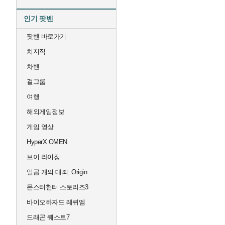
인기 팟벤
팟벤 바로가기
치지직
차벤
걸그룹
여행
해외게임정보
게임 영상
HyperX OMEN
브이 라이징
일곱 개의 대죄: Origin
몬스터헌터 스토리즈3
바이오하자드 레퀴엠
드래곤 퀘스트7