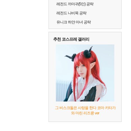
레전드 까마귀(5인) 공략
레전드 나비목 공략
유니크 하얀 마녀 공략
추천 코스프레 갤러리
그 비스크돌은 사랑을 한다 코마 키타가
와 마린 리즈큥 ver