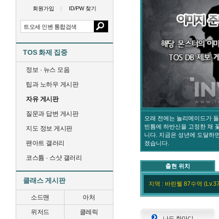
회원가입
ID/PW 찾기
TOS 화제 집중
정보 · 뉴스 모음
팁과 노하우 게시판
자유 게시판
질문과 답변 게시판
오래 전에는 놀리메이드가 돌
빈틈에 하반신을 고정한 채 
지도 정보 게시판
니다. 지금은 성년에 도달하
팬아트 갤러리
졌습니다.
코스튬 · 스샷 갤러리
출현 위치
클래스 게시판
지역 : 바린웰 87수역 (Lv.37
소드맨
아처
위저드
클레릭
나도 한마디