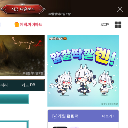
혜택.아이마트
로그인
인
벤
전
체
사
이
트
맵
갤러리
카드 DB
게임 캘린더
더보기+