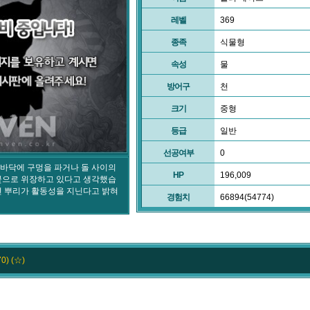
레벨
369
종족
식물형
속성
물
방어구
천
크기
중형
등급
일반
선공여부
0
바닥에 구멍을 파거나 돌 사이의
HP
196,009
꽃으로 위장하고 있다고 생각했습
면 뿌리가 활동성을 지닌다고 밝혀
경험치
66894(54774)
0) (☆)