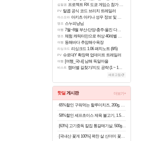
프로젝트 RX 도쿄 게임쇼 참가 결정
섭컬겜
탈콥 공식 코드 브리치 트레일러
PV
아키츠 아키나 성우 정보 및 주요 필모
아스오라
스누피냥님
명조
7월~8월 부산-단양-충주-울진 다녀왔어요~
여행
체험 캐릭터만으로 허상 40레벨 하이와티아 5분 컷!｜에이메스·린네·모니에 명함
명조
동해바다 추암해수욕장
여행
리싱크드 1.06 패치노트 (8/5)
리싱크드
슈로대Y 확장팩 업데이트 트레일러
PV
[여행_국내] 남해 독일마을
여행
챕터별 길찾기/지도 공략 (1 ~ 12장)
비스트
새로고침
핫딜
게시판
더보기+
65%할인 구워먹는 할루미치즈, 200g, 3개
58%할인 셰프초이스 제육 불고기, 1.5kg, 1개
[63%] 고기중독 칼집 통갈매기살, 500g, 2팩
[국내산 꽃게 100%] 꽉찬 살 산더미 꽃게탕