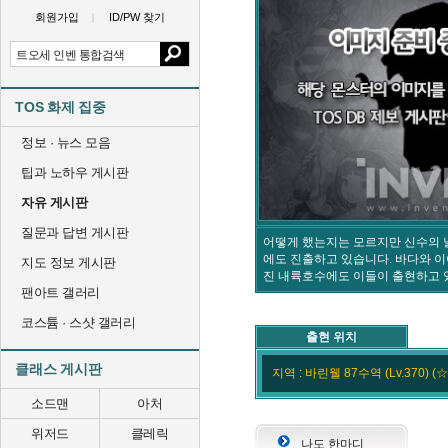
회원가입
ID/PW 찾기
TOS 화제 집중
정보 · 뉴스 모음
팁과 노하우 게시판
자유 게시판
질문과 답변 게시판
어떻게 했는지는 모르지만 신수의 
에도 진출하고 있습니다. 바다와 이
지도 정보 게시판
진 내륙호수에도 이들이 출현하고 
팬아트 갤러리
코스튬 · 스샷 갤러리
출현 위치
클래스 게시판
지역 : 바린웰 87수역 (Lv.370) (☆
소드맨
아처
위저드
클레릭
나도 한마디