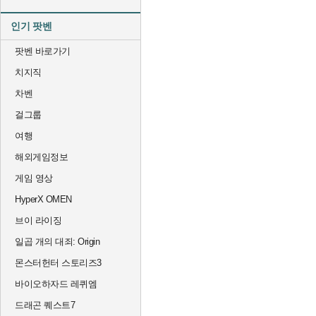
인기 팟벤
팟벤 바로가기
치지직
차벤
걸그룹
여행
해외게임정보
게임 영상
HyperX OMEN
브이 라이징
일곱 개의 대죄: Origin
몬스터헌터 스토리즈3
바이오하자드 레퀴엠
드래곤 퀘스트7