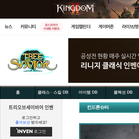
로스트아크
뉴스
커뮤니티
게임캘린더
게이머존
라이브/
기대평 이벤트
홈
클래스 · 스킬 DB
아이템 DB
콜렉션 DB
트리오브세이비어 인벤
킨드론슈터
로그인하고
출석보상
받으세요!
로그인