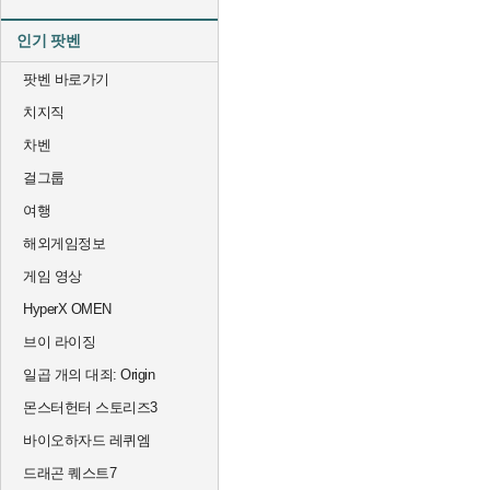
인기 팟벤
팟벤 바로가기
치지직
차벤
걸그룹
여행
해외게임정보
게임 영상
HyperX OMEN
브이 라이징
일곱 개의 대죄: Origin
몬스터헌터 스토리즈3
바이오하자드 레퀴엠
드래곤 퀘스트7