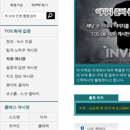
회원가입
ID/PW 찾기
TOS 화제 집중
정보 · 뉴스 모음
팁과 노하우 게시판
자유 게시판
질문과 답변 게시판
이 마족은 마계에서 매우 특별한 
의 마계 통치 구역 중 일부가 매우
지도 정보 게시판
그쪽에서만 활동한다고 합니다.
팬아트 갤러리
코스튬 · 스샷 갤러리
출현 위치
클래스 게시판
지역 : 내성벽 제 10구역 (Lv.394) 
소드맨
아처
위저드
클레릭
나도 한마디