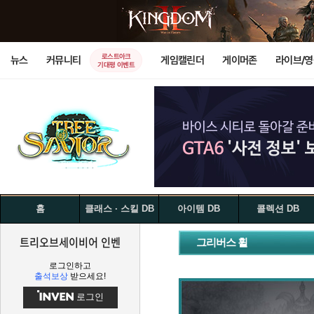
로스트아크
뉴스
커뮤니티
게임캘린더
게이머존
라이브/
기대평 이벤트
홈
클래스 · 스킬 DB
아이템 DB
콜렉션 DB
트리오브세이비어 인벤
그리버스 휠
로그인하고
출석보상
받으세요!
로그인