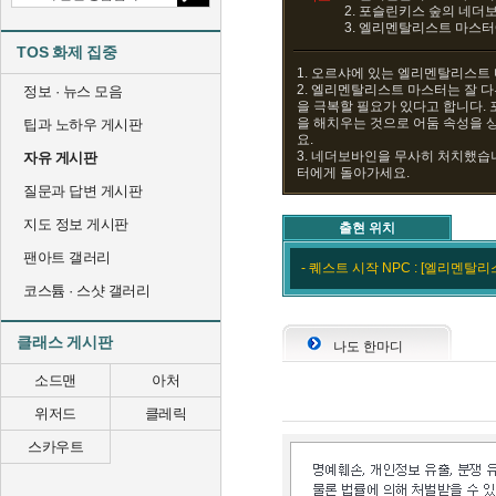
2. 포슬린키스 숲의 네더
3. 엘리멘탈리스트 마스
TOS 화제 집중
1. 오르샤에 있는 엘리멘탈리스트
2. 엘리멘탈리스트 마스터는 잘 다
정보 · 뉴스 모음
을 극복할 필요가 있다고 합니다.
을 해치우는 것으로 어둠 속성을 
팁과 노하우 게시판
요.
3. 네더보바인을 무사히 처치했습
자유 게시판
터에게 돌아가세요.
질문과 답변 게시판
지도 정보 게시판
출현 위치
팬아트 갤러리
- 퀘스트 시작 NPC : [엘리멘탈
코스튬 · 스샷 갤러리
클래스 게시판
나도 한마디
소드맨
아처
위저드
클레릭
스카우트