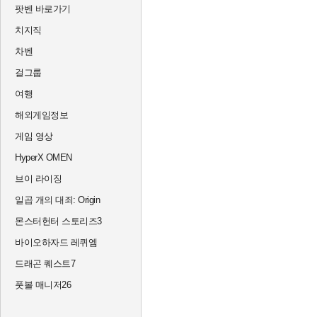
팟벤 바로가기
치지직
차벤
걸그룹
여행
해외게임정보
게임 영상
HyperX OMEN
브이 라이징
일곱 개의 대죄: Origin
몬스터헌터 스토리즈3
바이오하자드 레퀴엠
드래곤 퀘스트7
풋볼 매니저26