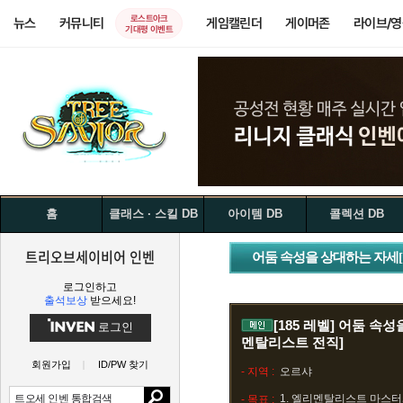
로스트아크
뉴스
커뮤니티
게임캘린더
게이머존
라이브/
기대평 이벤트
홈
클래스 · 스킬 DB
아이템 DB
콜렉션 DB
트리오브세이비어 인벤
어둠 속성을 상대하는 자세
로그인하고
출석보상
받으세요!
[185 레벨]
어둠 속성
로그인
멘탈리스트 전직]
회원가입
ID/PW 찾기
- 지역 :
오르샤
1. 엘리멘탈리스트 마스터
- 목표 :