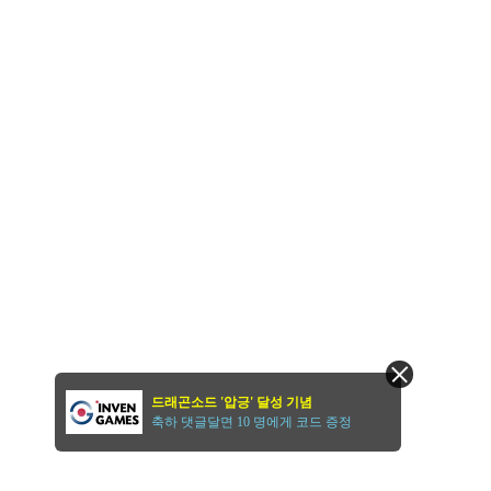
드래곤소드 '압긍' 달성 기념
축하 댓글달면 10 명에게 코드 증정