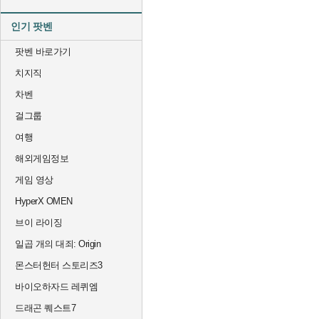
인기 팟벤
팟벤 바로가기
치지직
차벤
걸그룹
여행
해외게임정보
게임 영상
HyperX OMEN
브이 라이징
일곱 개의 대죄: Origin
몬스터헌터 스토리즈3
바이오하자드 레퀴엠
드래곤 퀘스트7