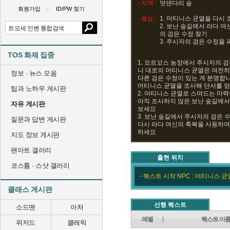
- 지역 :
덧댄다리 숲
회원가입
ID/PW 찾기
1. 머티니스 균열을 다시
- 목표 :
2. 보난 숲길에서 라다 
의 검은 수정 찾기
3. 주시자의 검은 수정을
TOS 화제 집중
1. 모르꼬스 농장에서 주시자의 
니 대로의 머티니스 균열은 여전히
정보 · 뉴스 모음
다른 검은 수정이 있는 게 분명합
머티니스 균열을 조사해 단서를 
팁과 노하우 게시판
2. 머티니스 균열로 스며드는 마
아직 조사하지 않은 보난 숲길에서
자유 게시판
보세요
3. 보난 숲길에서 주시자의 검은
질문과 답변 게시판
다시 라다 여신의 축복을 사용하여
하세요
지도 정보 게시판
팬아트 갤러리
출현 위치
코스튬 · 스샷 갤러리
- 퀘스트 시작 NPC : 머티니스 균
클래스 게시판
선행 퀘스트
소드맨
아처
레벨
퀘스트 이
위저드
클레릭