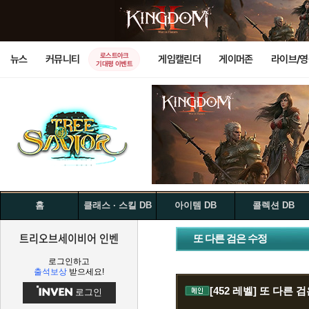
로스트아크
뉴스
커뮤니티
게임캘린더
게이머존
라이브/
기대평 이벤트
홈
클래스 · 스킬 DB
아이템 DB
콜렉션 DB
트리오브세이비어 인벤
또 다른 검은 수정
로그인하고
출석보상
받으세요!
[452 레벨]
또 다른 검
로그인