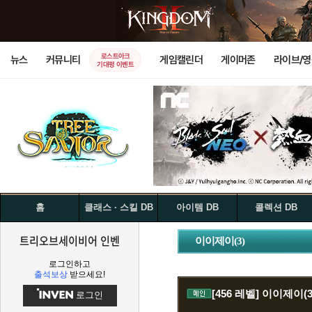
로스트아크
뉴스
커뮤니티
게임캘린더
게이머존
라이브/
기대평 이벤트
홈
클래스 · 스킬 DB
아이템 DB
콜렉션 DB
트리오브세이비어 인벤
이이제이(3)
로그인하고
출석보상
받으세요!
[456 레벨]
이이제이(3
로그인