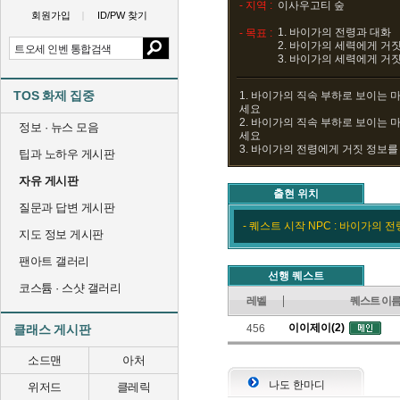
- 지역 :
이사우고티 숲
회원가입
ID/PW 찾기
1. 바이가의 전령과 대화
- 목표 :
2. 바이가의 세력에게 거
3. 바이가의 세력에게 거
TOS 화제 집중
1. 바이가의 직속 부하로 보이는 
세요
2. 바이가의 직속 부하로 보이는 
정보 · 뉴스 모음
세요
3. 바이가의 전령에게 거짓 정보
팁과 노하우 게시판
자유 게시판
출현 위치
질문과 답변 게시판
- 퀘스트 시작 NPC : 바이가의 전
지도 정보 게시판
팬아트 갤러리
선행 퀘스트
코스튬 · 스샷 갤러리
레벨
퀘스트 이
이이제이(2)
클래스 게시판
456
소드맨
아처
나도 한마디
위저드
클레릭