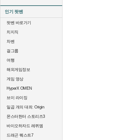
인기 팟벤
팟벤 바로가기
치지직
차벤
걸그룹
여행
해외게임정보
게임 영상
HyperX OMEN
브이 라이징
일곱 개의 대죄: Origin
몬스터헌터 스토리즈3
바이오하자드 레퀴엠
드래곤 퀘스트7