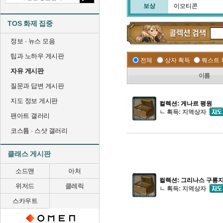
보상
이모티콘
TOS 화제 집중
정보 · 뉴스 모음
팁과 노하우 게시판
전체
상자 획득
퀘스트 
자유 게시판
이름
질문과 답변 게시판
지도 정보 게시판
컬렉션: 게나르 평원
ㄴ 획득: 지역상자
팬아트 갤러리
코스튬 · 스샷 갤러리
클래스 게시판
소드맨
아처
컬렉션: 그리나스 구릉
위저드
클레릭
ㄴ 획득: 지역상자
스카우트