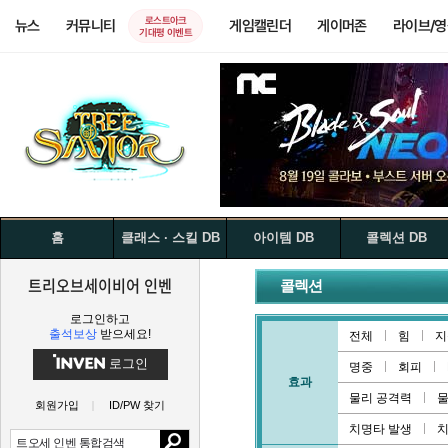
로스트아크
뉴스
커뮤니티
게임캘린더
게이머존
라이브/
기대평 이벤트
홈
클래스 · 스킬 DB
아이템 DB
콜렉션 DB
트리오브세이비어 인벤
콜렉션
로그인하고
출석보상
받으세요!
전체
힘
지
로그인
명중
회피
효과
물리 공격력
물
회원가입
ID/PW 찾기
치명타 발생
치