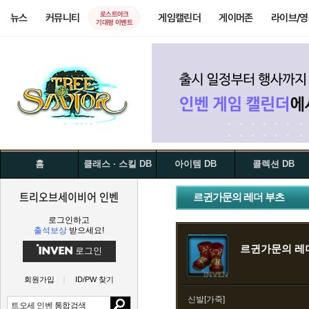
로스트아크
뉴스
커뮤니티
게임캘린더
게이머존
라이브/
기대평 이벤트
홈
클래스 · 스킬 DB
아이템 DB
콜렉션 DB
트리오브세이비어 인벤
르귄가문의 레더 부츠
로그인하고
출석보상
받으세요!
르귄가문의 레
로그인
회원가입
ID/PW 찾기
신발[가죽]