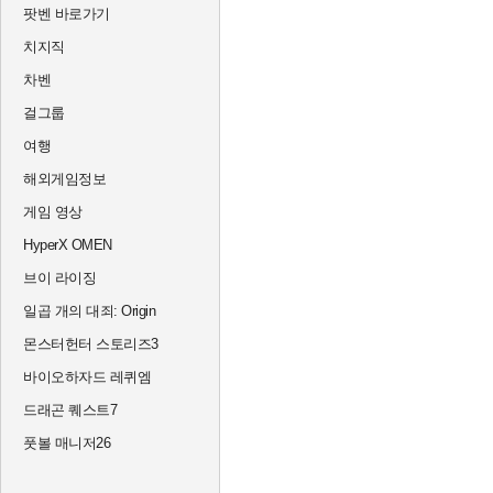
팟벤 바로가기
치지직
차벤
걸그룹
여행
해외게임정보
게임 영상
HyperX OMEN
브이 라이징
일곱 개의 대죄: Origin
몬스터헌터 스토리즈3
바이오하자드 레퀴엠
드래곤 퀘스트7
풋볼 매니저26