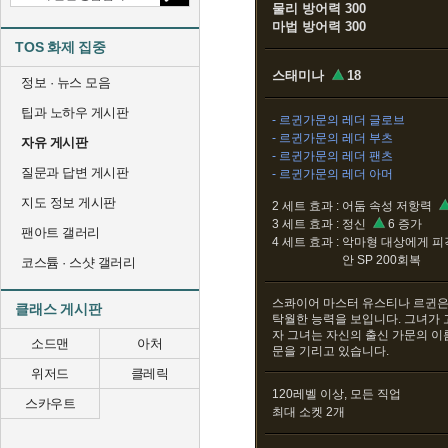
물리 방어력 300
마법 방어력 300
TOS 화제 집중
스태미나
18
정보 · 뉴스 모음
팁과 노하우 게시판
- 르귄가문의 레더 글로브
- 르귄가문의 레더 부츠
자유 게시판
- 르귄가문의 레더 팬츠
질문과 답변 게시판
- 르귄가문의 레더 아머
지도 정보 게시판
2 세트 효과 :
어둠 속성 저항력
3 세트 효과 :
정신
6 증가
팬아트 갤러리
4 세트 효과 :
악마형 대상에게 피격
안 SP 200회복
코스튬 · 스샷 갤러리
스콰이어 마스터 유스티나 르귄은
클래스 게시판
탁월한 능력을 보입니다. 그녀가
자 그녀는 자신의 출신 가문의 이
소드맨
아처
문을 기리고 있습니다.
위저드
클레릭
120레벨 이상, 모든 직업
스카우트
최대 소켓 2개