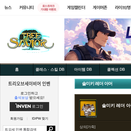
로스트아크
뉴스
커뮤니티
게임캘린더
게이머존
라이브/
기대평 이벤트
홈
클래스 · 스킬 DB
아이템 DB
콜렉션 DB
트리오브세이비어 인벤
솔미키 레더 아머
로그인하고
출석보상
받으세요!
솔미키 레더 
로그인
회원가입
ID/PW 찾기
상의[가죽]