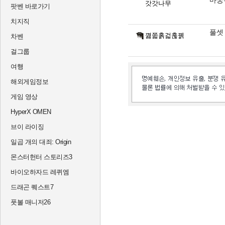
마궁
갓갓나무
팟벤 바로가기
치지직
풀셋
꼃쫇홁걻훊꿹
차벤
걸그룹
여행
해외게임정보
게임 영상
HyperX OMEN
브이 라이징
일곱 개의 대죄: Origin
몬스터헌터 스토리즈3
바이오하자드 레퀴엠
드래곤 퀘스트7
풋볼 매니저26