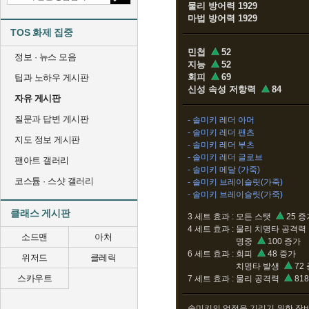
물리 방어력 1929
마법 방어력 1929
TOS 화제 집중
민첩
52
정보 · 뉴스 모음
지능
52
회피
69
팁과 노하우 게시판
신성 속성 저항력
84
자유 게시판
질문과 답변 게시판
- 솔미키 레더 아머
- 솔미키 레더 팬츠
지도 정보 게시판
- 솔미키 레더 부츠
- 솔미키 레더 글로브
팬아트 갤러리
- 솔미키 메달 (가죽)
코스튬 · 스샷 갤러리
- 솔미키 브레이슬릿(가죽)
- 솔미키 브레이슬릿(가죽)
클래스 게시판
3 세트 효과 :
모든 스탯
25 증
4 세트 효과 :
물리 치명타 공격력
소드맨
아처
명중
100 증가
6 세트 효과 :
회피
48 증가
위저드
클레릭
치명타 발생
72
스카우트
7 세트 효과 :
물리 공격력
81
솔미키의 업적을 기리기 위한 장