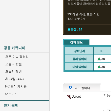
성직자들이 참여하여 성축의식을
330레벨 이상, 모든 직업
최대 소켓 2개
포텐셜 : 14
강화 정보
공통 커뮤니티
강화단계
+1
오픈 이슈 갤러리
물리 방어력
38
오늘의 핫벤
마법 방어력
38
오늘의 팟벤
AI 그림 그리기
PC 견적 게시판
나도 한마디
더보기
지능
Dulcet
인기 팟벤