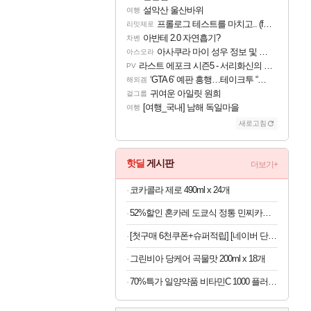
설악산 울산바위
여행
프롤로그 테스트를 마치고.. (feat. 리아)
리밋제로
아반테 2.0 자연흡기?
차벤
아사쿠라 마이 성우 정보 및 주요 필모
아스오라
라스트 에포크 시즌5 - 서리화신의 분노 티저
PV
‘GTA 6’ 예판 흥행…테이크투 “내부 예상 크게 넘어”
해외겜
귀여운 아일릿 원희
걸그룹
[여행_국내] 남해 독일마을
여행
새로고침
핫딜
게시판
더보기+
코카콜라 제로 490ml x 24개
52%할인 혼카레 도쿄식 정통 민찌카레, 오리지널, 210g, 7개
[첫구매 6천쿠폰+슈퍼적립] [네이버 단독] 셀렉스 프로핏 버라이어티팩(총 8입)
그린비아 당케어 곡물맛 200ml x 18개
70%특가 일양약품 비타민C 1000 플러스, 1100mg, 60정, 6개