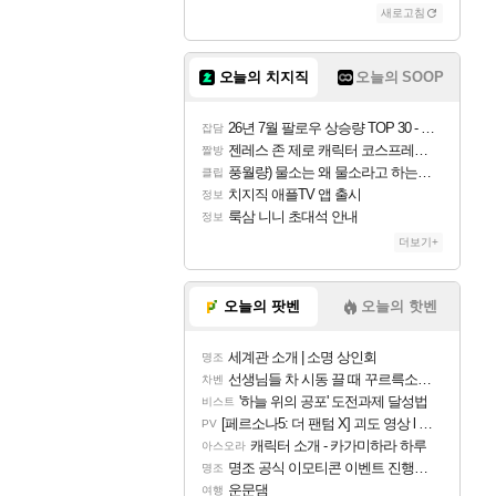
새로고침
오늘의 치지직
오늘의 SOOP
26년 7월 팔로우 상승량 TOP 30 - 월간 치지직
잡담
젠레스 존 제로 캐릭터 코스프레한 꽁주
짤방
풍월량) 물소는 왜 물소라고 하는거야? 아! 그만 ㅋㅋ
클립
치지직 애플TV 앱 출시
정보
룩삼 니니 초대석 안내
정보
더보기+
오늘의 팟벤
오늘의 핫벤
세계관 소개 | 소명 상인회
명조
선생님들 차 시동 끌 때 꾸르륵소리나는데
차벤
'하늘 위의 공포' 도전과제 달성법
비스트
[페르소나5: 더 팬텀 X] 괴도 영상 l 타카마키 안·댄싱 스타
PV
캐릭터 소개 - 카가미하라 하루
아스오라
명조 공식 이모티콘 이벤트 진행해봤습니다! 참여부터 추첨까지????
명조
운문댐
여행