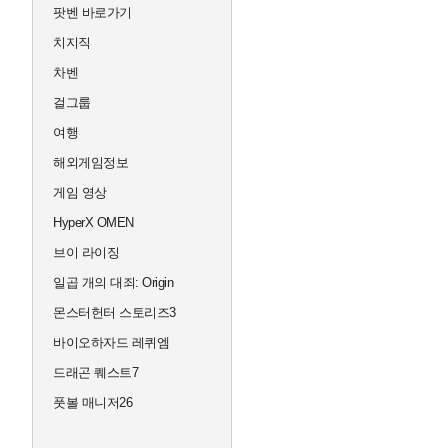
팟벤 바로가기
치지직
차벤
걸그룹
여행
해외게임정보
게임 영상
HyperX OMEN
브이 라이징
일곱 개의 대죄: Origin
몬스터헌터 스토리즈3
바이오하자드 레퀴엠
드래곤 퀘스트7
풋볼 매니저26