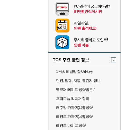
PC 견적이 궁금하다면?
IT인벤 견적게시판
매일매일,
인벤 출석체크!
주사위 굴리고 포인트!
인벤 마블
TOS 주요 꿀팁 정보
-
1~450 레벨업 정보(New)
던전, 업힐, 차붕, 챌린지 정보
벨코퍼 레이드 공략법은?
프락토늄 획득처 정리
캐주얼 까마귀(1인) 공략
레전드 까마귀(5인) 공략
레전드 나비목 공략