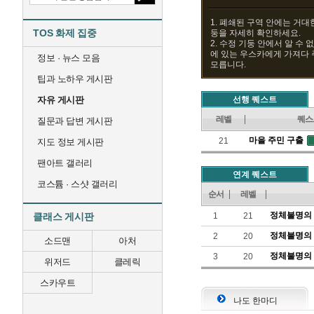
1. 폐쇄된 구역 안에는 거대
TOS 화제 집중
둥을 자세히 확인하세요.
2. 수정 기둥 안에서 알 수
에 있는 우스카에게 가져다 
정보 · 뉴스 모음
모릅니다.
팁과 노하우 게시판
자유 게시판
선행 퀘스트
레벨
퀘스
질문과 답변 게시판
마을 주민 구출
21
지도 정보 게시판
팬아트 갤러리
연계 퀘스트
코스튬 · 스샷 갤러리
순서
레벨
정체불명의 
클래스 게시판
1
21
정체불명의 
2
20
소드맨
아처
정체불명의 
3
20
위저드
클레릭
스카우트
나도 한마디