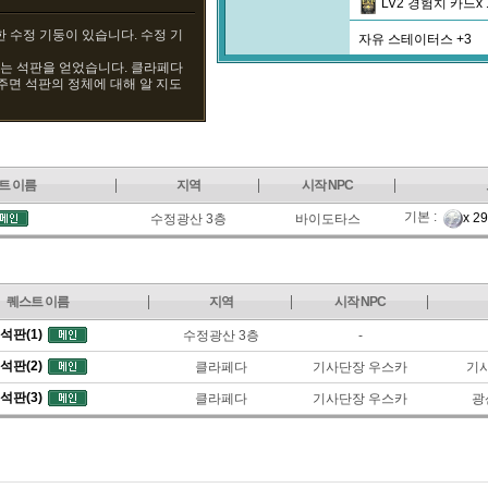
LV2 경험치 카드x 
한 수정 기둥이 있습니다. 수정 기
자유 스테이터스 +3
 없는 석판을 얻었습니다. 클라페다
주면 석판의 정체에 대해 알 지도
트 이름
지역
시작 NPC
기본 :
x 2
수정광산 3층
바이도타스
퀘스트 이름
지역
시작 NPC
석판(1)
수정광산 3층
-
석판(2)
클라페다
기사단장 우스카
기
석판(3)
클라페다
기사단장 우스카
광