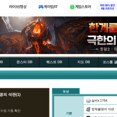
최대 90% 할인
라이브/영상
게이밍/IT
게임스토어
8월 프로모션
DB
몬스터 DB
퀘스트 DB
지도 DB
코스튬 
보상
의 석판(1)
실버x 1764
정체불명의 석판
의 수정 기둥 확인
기본