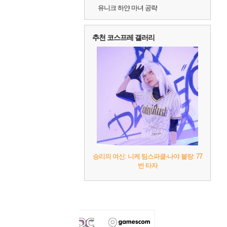
유니크 하얀 마녀 공략
추천 코스프레 갤러리
승리의 여신: 니케 팀스파클-나야 블랑: 77
번 타자