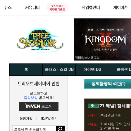
로스트아크
뉴스
커뮤니티
게임캘린더
게이머존
기대평 이벤트
홈
클래스 · 스킬 DB
아이템 DB
콜렉션 
트리오브세이비어 인벤
정체불명의 석판(1)
로그인하고
출석보상
받으세요!
[21 레벨]
정체불명
로그인
- 지역 :
수정광산 3층
회원가입
ID/PW 찾기
1. 폐쇄된 구역 안
- 목표 :
2. 석판 획득