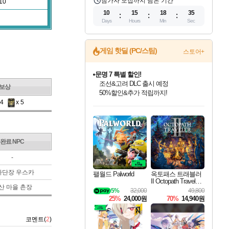
참가자 모집까지 남은 기간
10
10
15
18
34
Days
Hours
Min
Sec
게임 핫딜 (PC/스팀)
스토어+
문명 7 특별 할인!
조선&고려 DLC 출시 예정
보상
50%할인&추가 적립까지!
인벤게임즈 8월 특별 할인!
드래곤소드: 어웨이크닝 입점!
마블 투혼 파이팅 소울즈 정식출시!
귀무자: 검의 길 예약 판매 중!
비스트 오브 리인카네이션 정식 출시!
커세어 코브 출시 기념 할인!
더 렐릭 퍼스트 가디언 정식 출시
베데스다 40주년 기념 할인 중!
캡콤 프렌차이즈 할인 진행 중!
캡콤 일부 상품 상시 할인
스타워즈 은하계 레이서
로블록스 기프트 카드 공식 입점
94
x 5
인기 퍼블리셔 모음!
스팀으로 만나는 드래곤소드!
마블 히어로 총 출동&화려한 격투!
10% 할인과
게임프릭 신작 IP
해적'섬'을 발전시키자!
설화x하드코어 액션!
베데스다의 명작들을
몬헌, 바하 등 인기 IP를
몬헌 와일즈 & 드래곤즈 도그마2
인벤게임즈에서 10% 추가 적립
Robux를 가장 안전하고
최대 90% 할인가를 만나보세요!
네이버혜택과 함께 만나보세요!
네이버 포인트 혜택까지!
이니&베니 혜택까지!
네이버 혜택가와 함께 예약하세요!
할인&네이버혜택으로 만나보세요!
네이버페이 혜택과 만나보세요!
40주년 프로모션으로 만나보세요!
할인가에 만나보세요!
일부 에디션 상시 할인!
혜택으로 예약 판매 중
편안하게 충전하세요
완료 NPC
-
사단장 우스카
팰월드 Palworld
옥토패스 트래블러
II Octopath Traveler I
산 마을 촌장
I
5%
32,000
49,800
25%
24,000원
70%
14,940원
코멘트(
2
)