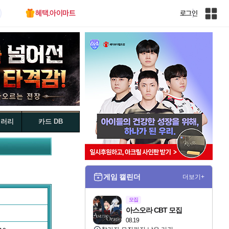
혜택.아이마트
로그인
인
벤
전
체
사
이
트
맵
갤러리
카드 DB
게임 캘린더
더보기+
모집
아스오라 CBT 모집
08.19