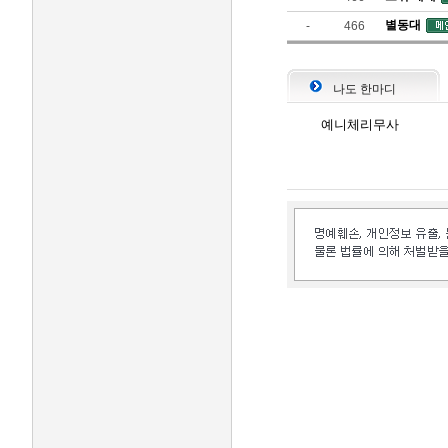
별동대
-
466
나도 한마디
예니체리무사