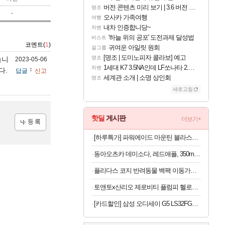
버전 콘텐츠 미리 보기 | 3.6 버전 「신기루 속 등불 그림자, 속세에 깃든 검의 결심」이 8월 20일에 업데이트됩니다!
명조
-
오사카 가족여행
여행
내차 인증합니당~
차벤
'하늘 위의 공포' 도전과제 달성법
비스트
코멘트(
1
)
귀여운 아일릿 원희
걸그룹
[명조 | 도미노피자 콜라보] 예고
명조
습니
2023-05-06
1세대 K7 3.5NA인데 LF쏘나타 2.0NA 기변하면 유류비 절약이 얼마나 될까요..?
차벤
다.
답글
신고
세계관 소개 | 소명 상인회
명조
새로고침
핫딜
게시판
더보기+
등록
[하루특가] 파워에이드 마운틴 블라스트, 900ml, 12개
동아오츠카 데미소다, 레드애플, 350ml, 24개
플리다스 코지 반려동물 백팩 이동가방, 반려견 반려묘, 카키, S, 1개
토앤토x산리오 제로비티 플럼피 헬로키티 참태그 SET 실버 여성용 쪼리
[카드할인] 삼성 오디세이 G5 LS32FG500 80.1cm(32인치) 게이밍 모니터 180Hz