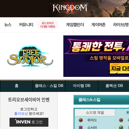
로스트아크
뉴스
커뮤니티
게임캘린더
게이머존
라이브/
기대평 이벤트
홈
클래스 · 스킬 DB
아이템 DB
콜렉션 DB
트리오브세이비어 인벤
클래스&스킬
로그인하고
소드맨 계열
출석보상
받으세요!
위저드
로그인
소서러