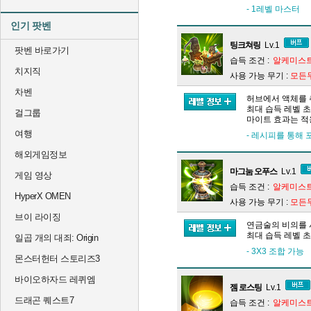
- 1레벨 마스터
인기 팟벤
팅크쳐링
Lv.1
팟벤 바로가기
습득 조건 :
알케미스트
치지직
사용 가능 무기 :
모든
차벤
허브에서 액체를 
최대 습득 레벨 
걸그룹
마이트 효과는 적
여행
- 레시피를 통해 
해외게임정보
마그눔 오푸스
Lv.1
게임 영상
습득 조건 :
알케미스트
HyperX OMEN
사용 가능 무기 :
모든
브이 라이징
연금술의 비의를 
최대 습득 레벨 
일곱 개의 대죄: Origin
- 3X3 조합 가능
몬스터헌터 스토리즈3
바이오하자드 레퀴엠
젬 로스팅
Lv.1
드래곤 퀘스트7
습득 조건 :
알케미스트