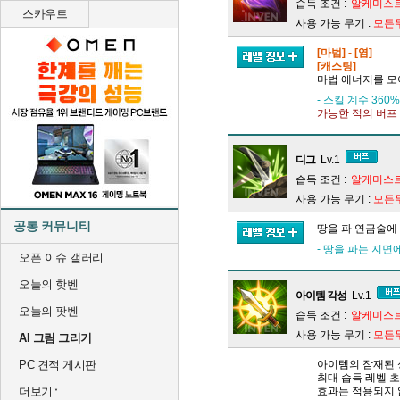
습득 조건 :
알케미스트
스카우트
사용 가능 무기 :
모든
[마법] - [염]
[캐스팅]
마법 에너지를 모
- 스킬 계수 360%
가능한 적의 버프 
디그
Lv.1
습득 조건 :
알케미스트
사용 가능 무기 :
모든
공통 커뮤니티
땅을 파 연금술에
- 땅을 파는 지면
오픈 이슈 갤러리
오늘의 핫벤
아이템 각성
Lv.1
오늘의 팟벤
습득 조건 :
알케미스트
사용 가능 무기 :
모든
AI 그림 그리기
PC 견적 게시판
아이템의 잠재된 
최대 습득 레벨 
더보기
효과는 적용되지 