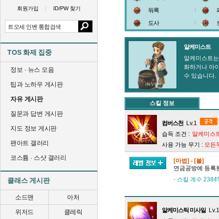
회원가입
ID/PW 찾기
워록
도사
알케미스트
TOS 화제 집중
알케미스트는 
화하거나 아이
정보 · 뉴스 모음
수 있습니다.
팁과 노하우 게시판
자유 게시판
스킬 정보
질문과 답변 게시판
컴버스천
Lv.1
지도 정보 게시판
습득 조건 :
알케미스트
팬아트 갤러리
사용 가능 무기 :
모든
코스튬 · 스샷 갤러리
[마법] - [불]
연금공방에 등록된
- 스킬 계수 238
클래스 게시판
소드맨
아처
알케미스틱 미사일
Lv.
위저드
클레릭