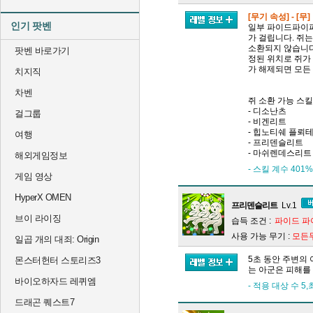
[무기 속성] - [무]
인기 팟벤
일부 파이드파이퍼
가 걸립니다. 쥐는
소환되지 않습니다
팟벤 바로가기
정된 위치로 쥐가
가 해제되면 모든
치지직
차벤
쥐 소환 가능 스
- 디소난츠
걸그룹
- 비겐리트
- 힙노티쉐 플뢰
여행
- 프리덴슬리트
- 마쉬렌데스리트
해외게임정보
- 스킬 계수 40
게임 영상
HyperX OMEN
프리덴슬리트
Lv.1
브이 라이징
습득 조건 :
파이드 파
사용 가능 무기 :
모든
일곱 개의 대죄: Origin
5초 동안 주변의 
몬스터헌터 스토리즈3
는 아군은 피해를 
바이오하자드 레퀴엠
- 적용 대상 수 5
드래곤 퀘스트7