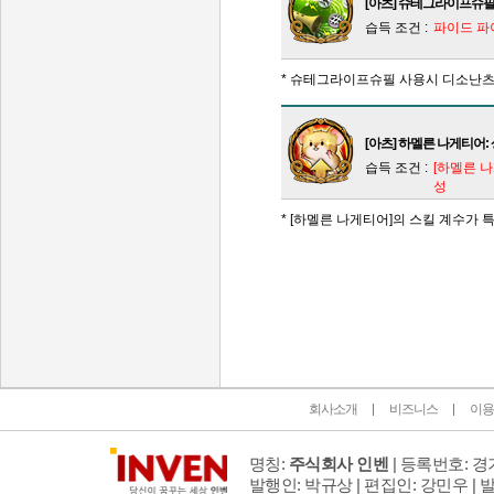
[아츠] 슈테그라이프슈필
습득 조건 :
파이드 파
* 슈테그라이프슈필 사용시 디소난
[아츠] 하멜른 나게티어:
습득 조건 :
[하멜른 나
성
* [하멜른 나게티어]의 스킬 계수가 특
인벤 공식 미디어 파트너 및 제휴 파트너
회사소개
비즈니스
이용
명칭:
주식회사 인벤
| 등록번호: 경기
발행인: 박규상 | 편집인: 강민우 |
발