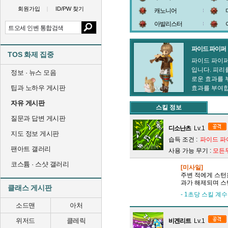
회원가입
ID/PW 찾기
캐노니어
아발리스터
파이드 파이퍼
TOS 화제 집중
파이드 파이퍼
입니다. 피리
정보 · 뉴스 모음
로운 효과를 
팁과 노하우 게시판
효과를 부여합
자유 게시판
스킬 정보
질문과 답변 게시판
디소난츠
Lv.1
지도 정보 게시판
습득 조건 :
파이드 파
팬아트 갤러리
사용 가능 무기 :
모든
코스튬 · 스샷 갤러리
[미사일]
주변 적에게 스턴
과가 해제되며 스
클래스 게시판
- 1초당 스킬 계수
소드맨
아처
위저드
클레릭
비겐리트
Lv.1