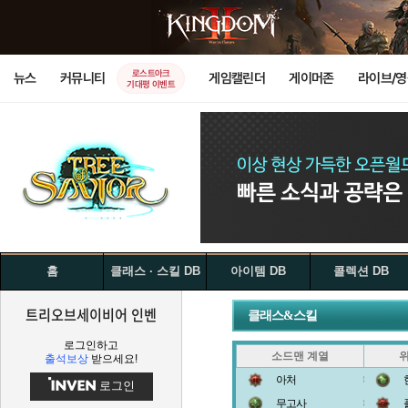
로스트아크
뉴스
커뮤니티
게임캘린더
게이머존
라이브/
기대평 이벤트
홈
클래스 · 스킬 DB
아이템 DB
콜렉션 DB
트리오브세이비어 인벤
클래스&스킬
로그인하고
소드맨 계열
출석보상
받으세요!
아처
로그인
무고사