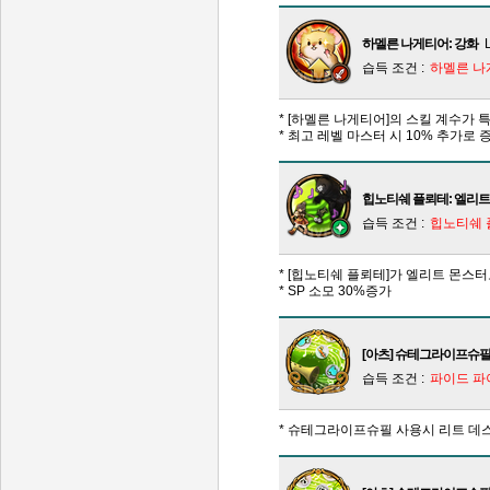
하멜른 나게티어: 강화
습득 조건 :
하멜른 나
* [하멜른 나게티어]의 스킬 계수가 특
* 최고 레벨 마스터 시 10% 추가로 
힙노티쉐 플뢰테: 엘리트
습득 조건 :
힙노티쉐 
* [힙노티쉐 플뢰테]가 엘리트 몬스
* SP 소모 30%증가
[아츠] 슈테그라이프슈필
습득 조건 :
파이드 파
* 슈테그라이프슈필 사용시 리트 데