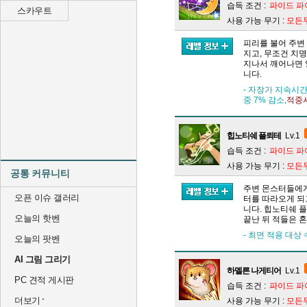
습득 조건 :
파이드 파
스카우트
사용 가능 무기 :
모든
피리를 불어 주변
지고, 무조건 치
지나서 깨어나면 
니다.
- 자장가 지속시간
중 7% 감소,
적중시
힙노티쉐 플뢰테
Lv.1
습득 조건 :
파이드 파
사용 가능 무기 :
모든
공통 커뮤니티
주변 몬스터들에게
오픈 이슈 갤러리
터를 따라오게 되
니다. 힙노티쉐 
오늘의 핫벤
끝난 뒤 적들은 
- 최면 적용 대상
오늘의 팟벤
AI 그림 그리기
하멜른 나게티어
Lv.1
PC 견적 게시판
습득 조건 :
파이드 파
더보기
사용 가능 무기 :
모든