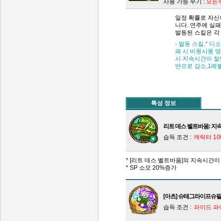
사용 가능 무기 :
모든
일정 확률로 자신
니다. 연주에 실
발동된 스킬은 각
- 발동 스킬,* 디
패 시 비몽사몽 명
시 지속시간이 절반
반으로 감소,1레
특성 정보
리트 데스 벨트바움: 지
습득 조건 :
캐릭터 1
* [리트 데스 벨트바움]의 지속시간이
* SP 소모 20%증가
[아츠] 슈테그라이프슈필
습득 조건 :
파이드 파