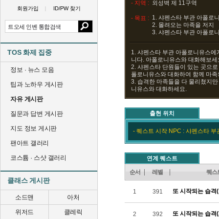
- 지역 :
외성벽 제 11구역
회원가입
ID/PW 찾기
1. 샤펜스타 부관 아폴로
- 목표 :
2. 몰려오는 마족을 저지
3. 샤펜스타 부관 아폴로
TOS 화제 집중
1. 샤펜스타 부관 아폴로니유스에게
니다. 아폴로니유스와 대화해보세
2. 샤펜스타 단원들이 있는 곳으로
정보 · 뉴스 모음
폴로니유스와 대화하여 함께 마족
3. 습격한 마족들을 다 물리쳤지만
팁과 노하우 게시판
니유스와 대화하세요.
자유 게시판
질문과 답변 게시판
출현 위치
지도 정보 게시판
- 퀘스트 시작 NPC : 샤펜스타 
팬아트 갤러리
코스튬 · 스샷 갤러리
연계 퀘스트
순서
레벨
퀘스
클래스 게시판
또 시작되는 습격(
1
391
소드맨
아처
위저드
클레릭
또 시작되는 습격(
2
392