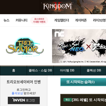
로스트아크
뉴스
커뮤니티
게임캘린더
게이머존
라이브/
기대평 이벤트
홈
클래스 · 스킬 DB
아이템 DB
콜렉션 DB
트리오브세이비어 인벤
또 시작되는 습격(1)
로그인하고
출석보상
받으세요!
[391 레벨]
또 시작되는
로그인