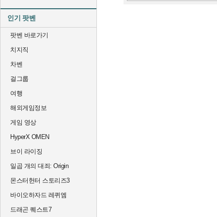
인기 팟벤
팟벤 바로가기
치지직
차벤
걸그룹
여행
해외게임정보
게임 영상
HyperX OMEN
브이 라이징
일곱 개의 대죄: Origin
몬스터헌터 스토리즈3
바이오하자드 레퀴엠
드래곤 퀘스트7