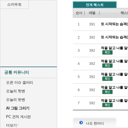
스카우트
연계 퀘스트
순서
레벨
퀘스
또 시작되는 습격(
1
391
또 시작되는 습격(
2
392
적을 알고 나를 알
3
392
적을 알고 나를 알
4
392
공통 커뮤니티
적을 알고 나를 알
5
392
오픈 이슈 갤러리
적을 알고 나를 알
6
392
오늘의 핫벤
오늘의 팟벤
적을 알고 나를 알
7
392
AI 그림 그리기
PC 견적 게시판
나도 한마디
더보기