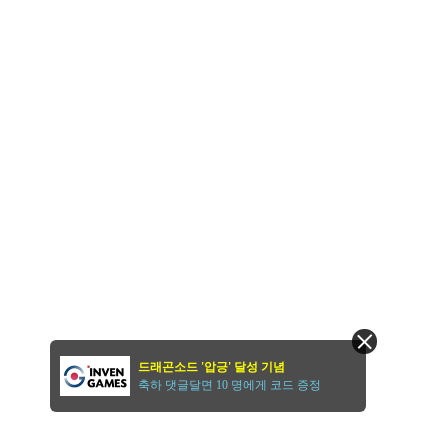
드래곤소드 '압긍' 달성 기념
축하 댓글달면 10 명에게 코드 증정