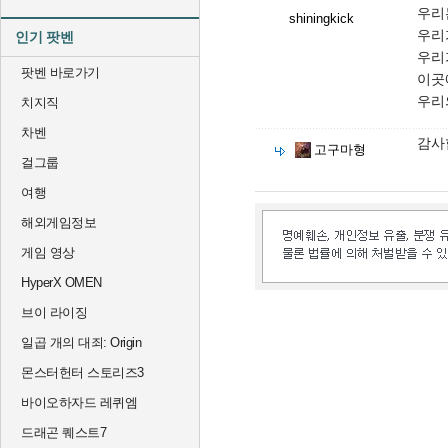
우리
shiningkick
우리
인기 팟벤
우리
팟벤 바로가기
이곳
우리
치지직
차벤
감사
고구마형
걸그룹
여행
해외게임정보
게임 영상
HyperX OMEN
브이 라이징
일곱 개의 대죄: Origin
몬스터헌터 스토리즈3
바이오하자드 레퀴엠
드래곤 퀘스트7