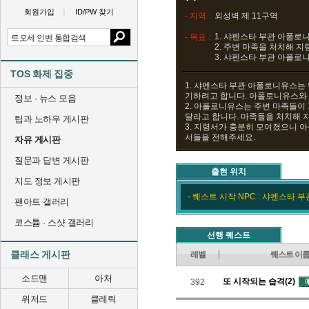
회원가입
ID/PW 찾기
- 지역 :
외성벽 제 11구역
1. 샤펜스타 부관 아폴로
- 목표 :
2. 주변 마족을 처치해 
3. 샤펜스타 부관 아폴로
TOS 화제 집중
1. 샤펜스타 부관 아폴로니유스는 
기하려고 합니다. 아폴로니유스와
정보 · 뉴스 모음
2. 아폴로니유스는 주변 마족들이
달라고 합니다. 마족들을 처치해 
팁과 노하우 게시판
3. 지령서가 충분히 모여졌으니 
서들을 전해주세요.
자유 게시판
질문과 답변 게시판
출현 위치
지도 정보 게시판
- 퀘스트 시작 NPC : 샤펜스타 
팬아트 갤러리
코스튬 · 스샷 갤러리
선행 퀘스트
클래스 게시판
레벨
퀘스트 이
소드맨
아처
또 시작되는 습격(2)
392
위저드
클레릭