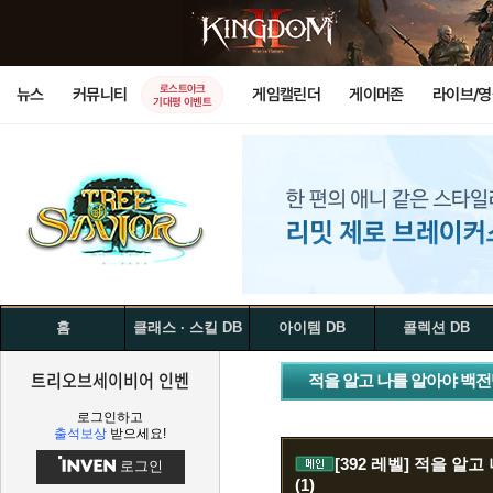
로스트아크
뉴스
커뮤니티
게임캘린더
게이머존
라이브/
기대평 이벤트
홈
클래스 · 스킬 DB
아이템 DB
콜렉션 DB
트리오브세이비어 인벤
적을 알고 나를 알아야 백전백
로그인하고
출석보상
받으세요!
[392 레벨]
적을 알고
로그인
(1)