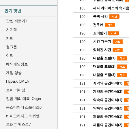
188
제자 라이어스의 속마
188
인기 팟벤
복귀 시간
190
팟벤 바로가기
전우애
190
치지직
꼬리밟기
190
차벤
시간 때우기
190
걸그룹
잊혀진 시간
190
여행
대탈출 포탈(1)
190
해외게임정보
대탈출 포탈(2)
190
게임 영상
대탈출 포탈(3)
190
HyperX OMEN
계약의 공간마석(1)
191
브이 라이징
계약의 공간마석(2)
191
일곱 개의 대죄: Origin
약속의 공간마석(1)
191
몬스터헌터 스토리즈3
약속의 공간마석(2)
191
바이오하자드 레퀴엠
제물의 공간마석(1)
191
드래곤 퀘스트7
제물의 공간마석(2)
191