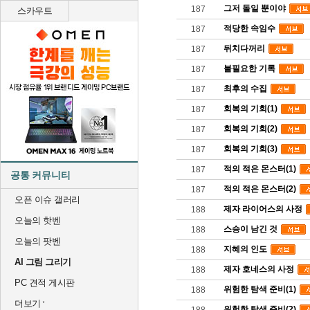
그저 돌일 뿐이야
187
스카우트
적당한 속임수
187
뒤치다꺼리
187
불필요한 기록
187
최후의 수집
187
회복의 기회(1)
187
회복의 기회(2)
187
회복의 기회(3)
187
적의 적은 몬스터(1)
187
공통 커뮤니티
적의 적은 몬스터(2)
187
오픈 이슈 갤러리
제자 라이어스의 사정
188
오늘의 핫벤
스승이 남긴 것
188
오늘의 팟벤
지혜의 인도
188
AI 그림 그리기
제자 호네스의 사정
188
PC 견적 게시판
위험한 탐색 준비(1)
188
더보기
위험한 탐색 준비(2)