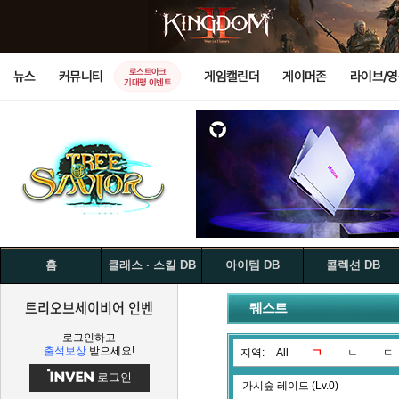
로스트아크
뉴스
커뮤니티
게임캘린더
게이머존
라이브/
기대평 이벤트
홈
클래스 · 스킬 DB
아이템 DB
콜렉션 DB
트리오브세이비어 인벤
퀘스트
로그인하고
출석보상
받으세요!
지역:
All
ㄱ
ㄴ
ㄷ
로그인
가시숲 레이드 (Lv.0)