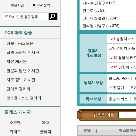
게나르 평원 (Lv.113)
회원가입
ID/PW 찾기
관문로 (Lv.58)
그리나스 숲길 (Lv.245)
글리헬 기념구 (Lv.375)
TOS 화제 집중
긴다리 계곡 (Lv.64)
Lv.
1
경험치 카드
정보 · 뉴스 모음
Lv.
6
경험치 카드
경험치
팁과 노하우 게시판
카드 보상
Lv.
11
경험치 카
자유 게시판
Lv.
16
경험치 카
질문과 답변 게시판
힘 스탯 증가
지도 정보 게시판
능력치 보상
스탯 증가
무
팬아트 갤러리
코스튬 · 스샷 갤러리
특수 보상
용병 의뢰소
클래스 게시판
소드맨
아처
레벨
퀘스트 이
위저드
클레릭