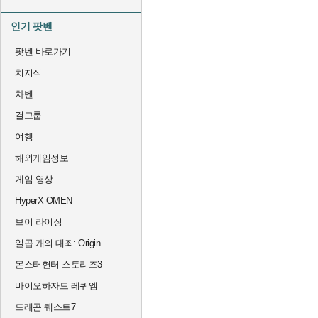
인기 팟벤
팟벤 바로가기
치지직
차벤
걸그룹
여행
해외게임정보
게임 영상
HyperX OMEN
브이 라이징
일곱 개의 대죄: Origin
몬스터헌터 스토리즈3
바이오하자드 레퀴엠
드래곤 퀘스트7