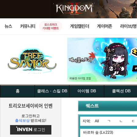
로스트아크
뉴스
커뮤니티
게임캘린더
게이머존
라이브/
기대평 이벤트
홈
클래스 · 스킬 DB
아이템 DB
콜렉션 DB
트리오브세이비어 인벤
퀘스트
로그인하고
출석보상
받으세요!
지역:
All
ㄱ
ㄴ
ㄷ
로그인
바르하 숲 (Lv.223)