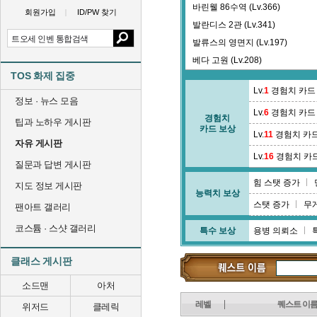
바린웰 86수역 (Lv.366)
회원가입
ID/PW 찾기
발란디스 2관 (Lv.341)
발류스의 영면지 (Lv.197)
베다 고원 (Lv.208)
TOS 화제 집중
베르크티 광장 (Lv.184)
Lv.
1
경험치 카드
별의 탑 12층 (Lv.379)
정보 · 뉴스 모음
Lv.
6
경험치 카드
별의 탑 21층 (Lv.386)
경험치
팁과 노하우 게시판
카드 보상
보코르 마스터의 집 (Lv.0)
Lv.
11
경험치 카
자유 게시판
뷰티샵 (Lv.0)
Lv.
16
경험치 카
질문과 답변 게시판
비에타 계곡 (Lv.49)
힘 스탯 증가
지도 정보 게시판
능력치 보상
스탯 증가
무
팬아트 갤러리
코스튬 · 스샷 갤러리
특수 보상
용병 의뢰소
클래스 게시판
소드맨
아처
레벨
퀘스트 이
위저드
클레릭