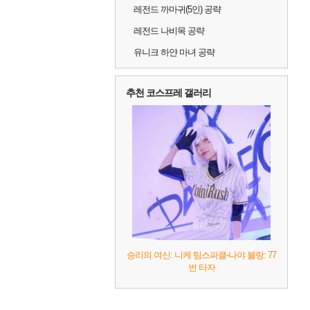
레전드 까마귀(5인) 공략
레전드 나비목 공략
유니크 하얀 마녀 공략
추천 코스프레 갤러리
승리의 여신: 니케 팀스파클-나야 블랑: 77
번 타자