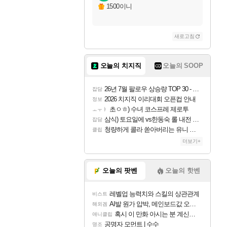
1500이니
새로고침
오늘의 치지직
오늘의 SOOP
26년 7월 팔로우 상승량 TOP 30 - 월간 치지직
잡담
2026 치지직 이리대회 오픈컵 안내
정보
초ㅇㅎ) 수녀 코스프레 제로투
ㅗㅜㅑ
삼식) 토요일에 vs한동숙 롤 내전 예정
잡담
청량하게 콜라 쏟아버리는 유니 ㅋㅋㅋ
클립
더보기+
오늘의 팟벤
오늘의 핫벤
레벨업 능력치와 스킬의 상관관계
비스트
AI발 원가 압박, 메인보드값 오르나
해외겜
혹시 이 만화 아시는 분 계신가요
애니클립
공명자 모먼트 | 수수
명조