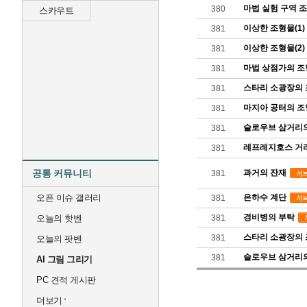
마법 실험 구역 
380
스카우트
이상한 조형물(1)
381
이상한 조형물(2)
381
마법 상점가의 
381
스타리 소광장의 
381
마지아 공터의 
381
슬로우브 삼거리의
381
레프레지호스 거
381
공통 커뮤니티
과거의 잔재
381
오픈 이슈 갤러리
은하수 계단
381
경비병의 부탁
오늘의 핫벤
381
스타리 소광장의 
381
오늘의 팟벤
슬로우브 삼거리의
381
AI 그림 그리기
PC 견적 게시판
더보기