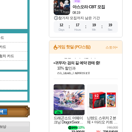
모집
아스오라 CBT 모집
08.19
참가자 모집까지 남은 기간
12
17
19
18
Days
Hours
Min
Sec
카드
2)
게임 핫딜 (PC/스팀)
카드
스토어+
험치 카드
귀무자: 검의 길 예약 판매 중!
10% 할인과
이니&베니 혜택까지!
인벤게임즈 8월 특별 할인!
드래곤소드: 어웨이크닝 입점!
문명 7 특별 할인!
비스트 오브 리인카네이션 정식 출시!
커세어 코브 출시 기념 할인!
더 렐릭 퍼스트 가디언 정식 출시
베데스다 40주년 기념 할인 중!
마블 투혼 파이팅 소울즈 예약 판매 중!
캡콤 프렌차이즈 할인 진행 중!
캡콤 일부 상품 상시 할인
스타워즈 은하계 레이서
로블록스 기프트 카드 공식 입점
인기 퍼블리셔 모음!
스팀으로 만나는 드래곤소드!
조선&고려 DLC 출시 예정
게임프릭 신작 IP
해적'섬'을 발전시키자!
설화x하드코어 액션!
베데스다의 명작들을
마블 히어로 총 출동&화려한 격투!
몬헌, 바하 등 인기 IP를
몬헌 와일즈 & 드래곤즈 도그마2
인벤게임즈에서 10% 추가 적립
Robux를 가장 안전하고
최대 90% 할인가를 만나보세요!
네이버혜택과 함께 만나보세요!
50%할인&추가 적립까지!
네이버 혜택가와 함께 예약하세요!
할인&네이버혜택으로 만나보세요!
네이버페이 혜택과 만나보세요!
40주년 프로모션으로 만나보세요!
네이버 포인트 혜택까지!
할인가에 만나보세요!
일부 에디션 상시 할인!
혜택으로 예약 판매 중
편안하게 충전하세요
드래곤소드 어웨이
닌텐도 스위치 2 본
크닝 DragonSword A
체 + 마리오 카트 월
wakening
드
보상
10%
746,000