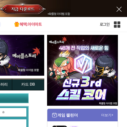
혜택.아이마트
로그인
인
벤
전
체
사
이
트
맵
갤러리
카드 DB
ㅎ
게임 캘린더
더보기+