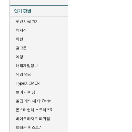
인기 팟벤
팟벤 바로가기
치지직
차벤
걸그룹
여행
해외게임정보
게임 영상
HyperX OMEN
브이 라이징
일곱 개의 대죄: Origin
몬스터헌터 스토리즈3
바이오하자드 레퀴엠
드래곤 퀘스트7