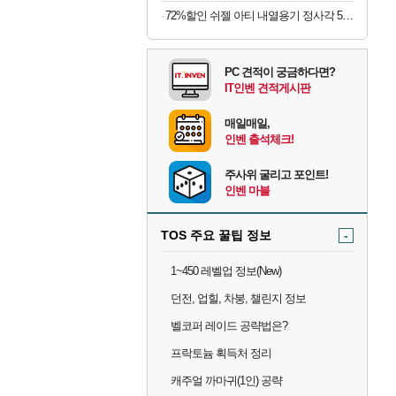
72%할인 쉬젤 아티 내열용기 정사각 5종 세트, 320ml 3개 + 520ml 2개, 1세트
PC 견적이 궁금하다면?
IT인벤 견적게시판
매일매일,
인벤 출석체크!
주사위 굴리고 포인트!
인벤 마블
TOS 주요 꿀팁 정보
-
1~450 레벨업 정보(New)
던전, 업힐, 차붕, 챌린지 정보
벨코퍼 레이드 공략법은?
프락토늄 획득처 정리
캐주얼 까마귀(1인) 공략