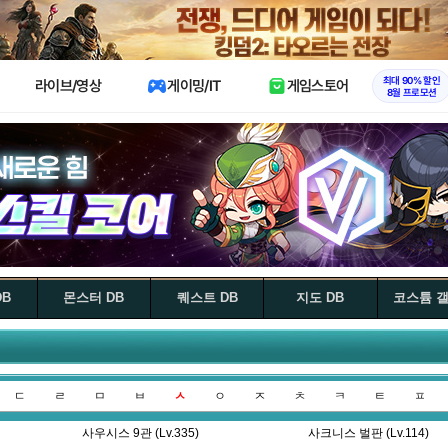
X
최대 90% 할인
라이브/영상
게이밍/IT
게임스토어
8월 프로모션
DB
몬스터 DB
퀘스트 DB
지도 DB
코스튬 
ㄷ
ㄹ
ㅁ
ㅂ
ㅅ
ㅇ
ㅈ
ㅊ
ㅋ
ㅌ
ㅍ
사우시스 9관 (Lv.335)
사크니스 벌판 (Lv.114)