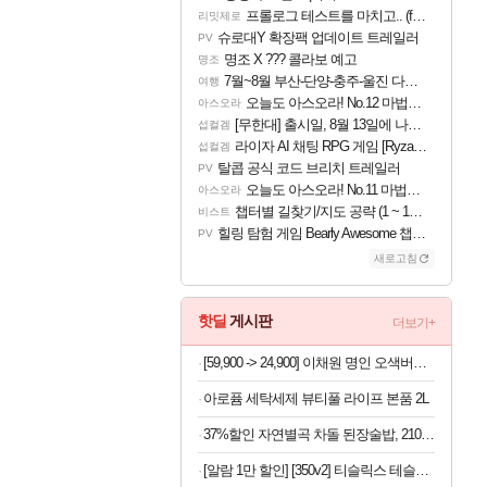
프롤로그 테스트를 마치고.. (feat. 리아)
리밋제로
슈로대Y 확장팩 업데이트 트레일러
PV
명조 X ??? 콜라보 예고
명조
7월~8월 부산-단양-충주-울진 다녀왔어요~
여행
오늘도 아스오라! No.12 마법사 클랜: 신주쿠구
아스오라
[무한대] 출시일, 8월 13일에 나오나
섭컬겜
라이자 AI 채팅 RPG 게임 [RyzaChat: AI] 공개
섭컬겜
탈콥 공식 코드 브리치 트레일러
PV
오늘도 아스오라! No.11 마법사 클랜: 츄오구
아스오라
챕터별 길찾기/지도 공략 (1 ~ 12장)
비스트
힐링 탐험 게임 Bearly Awesome 챕터 1 트레일러
PV
새로고침
핫딜
게시판
더보기+
[59,900 -> 24,900] 이채원 명인 오색버섯 들깨탕 600g x 7팩
아로퓸 세탁세제 뷰티풀 라이프 본품 2L
37%할인 자연별곡 차돌 된장술밥, 210g, 2개 +황태 콩나물 해장국밥, 210g, 2개 + 소고기 미역국밥, 210g, 2개
[알람 1만 할인] [350v2] 티슬릭스 테슬라 요크핸들 350mmV2 카본 플로팅 모델 3 하이랜드 Y 주니퍼 YL