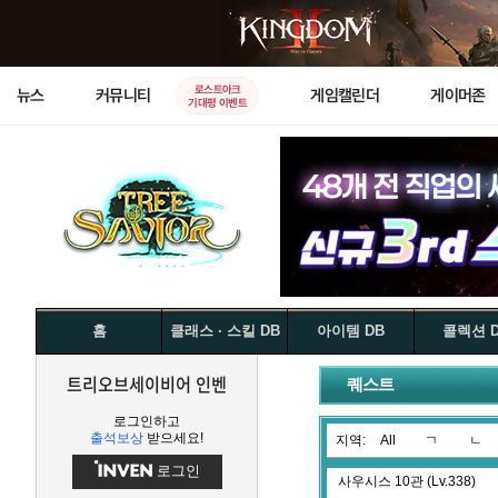
로스트아크
뉴스
커뮤니티
게임캘린더
게이머존
기대평 이벤트
홈
클래스 · 스킬 DB
아이템 DB
콜렉션 
트리오브세이비어 인벤
퀘스트
로그인하고
출석보상
받으세요!
지역:
All
ㄱ
ㄴ
로그인
사우시스 10관 (Lv.338)