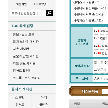
살러스 수녀원 (Lv.0)
회원가입
ID/PW 찾기
샤울레이 광산 마을 (Lv.12)
샤울레이 서쪽 숲 (Lv.1)
서융거스 가도 (Lv.421)
TOS 화제 집중
셉티니 골 (Lv.55)
Lv.
1
경험치
수로교 지역 (Lv.89)
정보 · 뉴스 모음
Lv.
6
경험치
수정광산 2광구 2층 (Lv.106
경험치
팁과 노하우 게시판
카드 보상
수정광산 레이드 (Lv.0)
Lv.
11
경험
자유 게시판
스라우타스 협곡 (Lv.26)
Lv.
16
경험
질문과 답변 게시판
스타리 타운 (Lv.381)
힘 스탯 증
스펠토움 타운 (Lv.387)
지도 정보 게시판
능력치 보상
시르드겔라 숲 (Lv.61)
스탯 증가
팬아트 갤러리
코스튬 · 스샷 갤러리
특수 보상
용병 의뢰
클래스 게시판
소드맨
아처
레벨
퀘스
위저드
클레릭