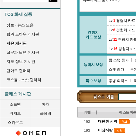
지부리나스 숲 (Lv.313)
TOS 화제 집중
Lv.
1
경험치 카드
정보 · 뉴스 모음
Lv.
6
경험치 카드
경험치
팁과 노하우 게시판
카드 보상
Lv.
11
경험치 카
자유 게시판
Lv.
16
경험치 카
질문과 답변 게시판
힘 스탯 증가
지도 정보 게시판
능력치 보상
스탯 증가
무
팬아트 갤러리
코스튬 · 스샷 갤러리
특수 보상
용병 의뢰소
클래스 게시판
소드맨
아처
레벨
퀘스트 이
위저드
클레릭
대단한 시력
193
스카우트
비상식량
193