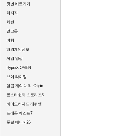
팟벤 바로가기
치지직
차벤
걸그룹
여행
해외게임정보
게임 영상
HyperX OMEN
브이 라이징
일곱 개의 대죄: Origin
몬스터헌터 스토리즈3
바이오하자드 레퀴엠
드래곤 퀘스트7
풋볼 매니저26