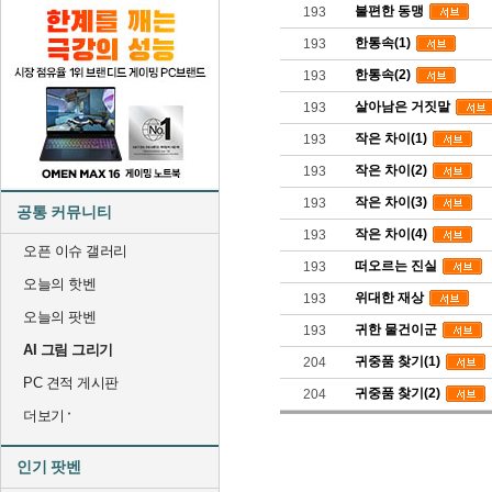
불편한 동맹
193
한통속(1)
193
한통속(2)
193
살아남은 거짓말
193
작은 차이(1)
193
작은 차이(2)
193
작은 차이(3)
193
공통 커뮤니티
작은 차이(4)
193
오픈 이슈 갤러리
떠오르는 진실
193
오늘의 핫벤
위대한 재상
193
오늘의 팟벤
귀한 물건이군
193
AI 그림 그리기
귀중품 찾기(1)
204
PC 견적 게시판
귀중품 찾기(2)
204
더보기
인기 팟벤