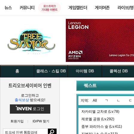
로스트아크
뉴스
커뮤니티
게임캘린더
게이머존
라이브/
기대평 이벤트
홈
클래스 · 스킬 DB
아이템 DB
콜렉션 DB
트리오브세이비어 인벤
퀘스트
로그인하고
출석보상
받으세요!
지역:
All
ㄱ
ㄴ
ㄷ
로그인
자카리엘 교차로 (Lv.78)
제로멜 공원 (Lv.292)
회원가입
ID/PW 찾기
중부 파리아스 숲 (Lv.411)