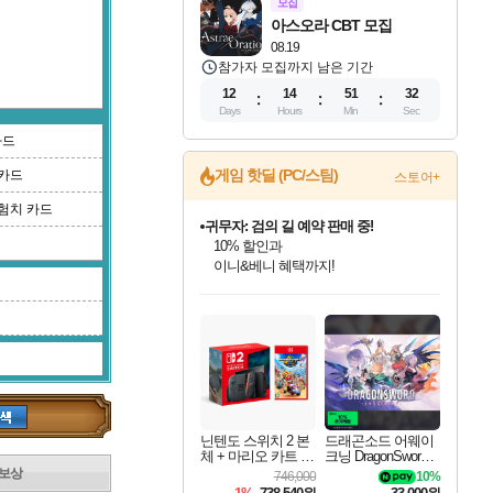
모집
아스오라 CBT 모집
08.19
참가자 모집까지 남은 기간
12
14
51
31
Days
Hours
Min
Sec
카드
게임 핫딜 (PC/스팀)
카드
스토어+
험치 카드
귀무자: 검의 길 예약 판매 중!
10% 할인과
이니&베니 혜택까지!
인벤게임즈 8월 특별 할인!
드래곤소드: 어웨이크닝 입점!
문명 7 특별 할인!
비스트 오브 리인카네이션 정식 출시!
커세어 코브 출시 기념 할인!
더 렐릭 퍼스트 가디언 정식 출시
베데스다 40주년 기념 할인 중!
마블 투혼 파이팅 소울즈 예약 판매 중!
캡콤 프렌차이즈 할인 진행 중!
캡콤 일부 상품 상시 할인
스타워즈 은하계 레이서
로블록스 기프트 카드 공식 입점
인기 퍼블리셔 모음!
스팀으로 만나는 드래곤소드!
조선&고려 DLC 출시 예정
게임프릭 신작 IP
해적'섬'을 발전시키자!
설화x하드코어 액션!
베데스다의 명작들을
마블 히어로 총 출동&화려한 격투!
몬헌, 바하 등 인기 IP를
몬헌 와일즈 & 드래곤즈 도그마2
인벤게임즈에서 10% 추가 적립
Robux를 가장 안전하고
최대 90% 할인가를 만나보세요!
네이버혜택과 함께 만나보세요!
50%할인&추가 적립까지!
네이버 혜택가와 함께 예약하세요!
할인&네이버혜택으로 만나보세요!
네이버페이 혜택과 만나보세요!
40주년 프로모션으로 만나보세요!
네이버 포인트 혜택까지!
할인가에 만나보세요!
일부 에디션 상시 할인!
혜택으로 예약 판매 중
편안하게 충전하세요
닌텐도 스위치 2 본
드래곤소드 어웨이
체 + 마리오 카트 월
크닝 DragonSword A
드
wakening
보상
746,000
10%