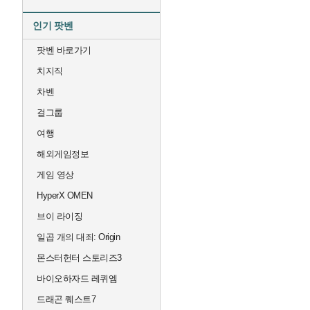
인기 팟벤
팟벤 바로가기
치지직
차벤
걸그룹
여행
해외게임정보
게임 영상
HyperX OMEN
브이 라이징
일곱 개의 대죄: Origin
몬스터헌터 스토리즈3
바이오하자드 레퀴엠
드래곤 퀘스트7