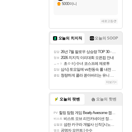
5000이니
새로고침
오늘의 치지직
오늘의 SOOP
26년 7월 팔로우 상승량 TOP 30 - 월간 치지직
잡담
2026 치지직 이리대회 오픈컵 안내
정보
초ㅇㅎ) 수녀 코스프레 제로투
ㅗㅜㅑ
삼식) 토요일에 vs한동숙 롤 내전 예정
잡담
청량하게 콜라 쏟아버리는 유니 ㅋㅋㅋ
클립
더보기+
오늘의 팟벤
오늘의 핫벤
힐링 탐험 게임 Bearly Awesome 챕터 1 트레일러
PV
비스트 오브 리인카네이션 정보/공략글 모음
비스트
섬란 카구라 개발사 신작 [시노비 넥서스] 연내 출시 예정
섭컬겜
공명자 모먼트 | 수수
명조