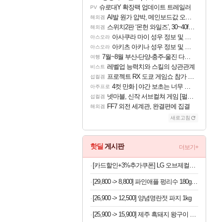
슈로대Y 확장팩 업데이트 트레일러
PV
AI발 원가 압박, 메인보드값 오르나
해외겜
스위치2판 ‘몬헌 와일즈’, 30~40fps 목표 추정
해외겜
아사쿠라 마이 성우 정보 및 주요 필모
아스오라
아키츠 아키나 성우 정보 및 주요 필모
아스오라
7월~8월 부산-단양-충주-울진 다녀왔어요~
여행
레벨업 능력치와 스킬의 상관관계
비스트
프로젝트 RX 도쿄 게임쇼 참가 결정
섭컬겜
4컷 만화 | 야간 보초는 너무 힘들어
아주프로
넷마블, 신작 서브컬쳐 게임 [펄 인 블루] 티저 사이트 오픈
섭컬겜
FF7 외전 세계관, 완결편에 집결
해외겜
새로고침
핫딜
게시판
더보기+
[카드할인+3%추가쿠폰] LG 오브제컬렉션 스타일러 SC5MBR42S 의류관리기
[29,800 -> 8,800] 파인애플 펑리수 180g x 2박스
[26,900 -> 12,500] 양념명란젓 파지 1kg
[25,900 -> 15,900] 제주 흑돼지 왕구이 1.2kg x 2개