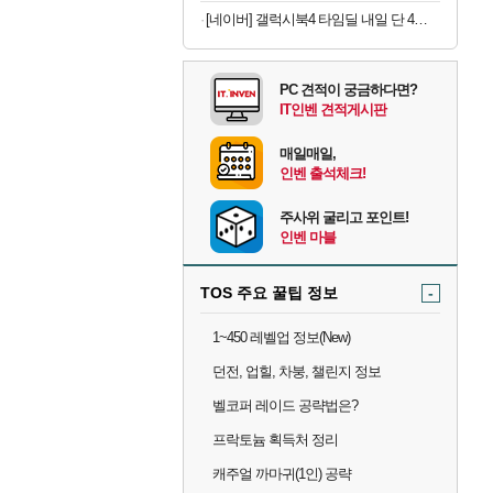
[네이버] 갤럭시북4 타임딜 내일 단 4시간 타임딜 특가 진행!
PC 견적이 궁금하다면?
IT인벤 견적게시판
매일매일,
인벤 출석체크!
주사위 굴리고 포인트!
인벤 마블
TOS 주요 꿀팁 정보
-
1~450 레벨업 정보(New)
던전, 업힐, 차붕, 챌린지 정보
벨코퍼 레이드 공략법은?
프락토늄 획득처 정리
캐주얼 까마귀(1인) 공략