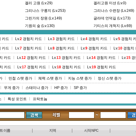
겔리 고원 (Lv.29)
겔리고원 미션 (Lv.0)
그리나스 구릉지 (Lv.253)
그리나스 수련장 (Lv.249)
그린가의 장원 (Lv.149)
글라데 언덕길 (Lv.173)
기원의 숲 (Lv.130)
기티스의 개척지 (Lv.69)
길드 아지트 (Lv.0)
 카드
Lv.
2
경험치 카드
Lv.
3
경험치 카드
Lv.
4
경험치 카드
Lv.
5
경험치 
 카드
Lv.
7
경험치 카드
Lv.
8
경험치 카드
Lv.
9
경험치 카드
Lv.
10
경험치 
치 카드
Lv.
12
경험치 카드
Lv.
13
경험치 카드
Lv.
14
경험치 카드
Lv.
15
경
치 카드
Lv.
17
경험치 카드
Lv.
18
경험치 카드
Lv.
19
경험치 카드
가
민첩 스탯 증가
체력 스탯 증가
지능 스탯 증가
정신 스탯 증가
무게 증가
스태미나 증가
HP 증가
SP 증가
소
특성 포인트
프락토늄
트 이름
지역
시작 NPC