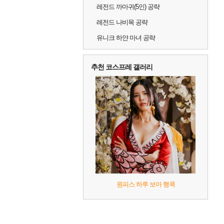
레전드 까마귀(5인) 공략
레전드 나비목 공략
유니크 하얀 마녀 공략
추천 코스프레 갤러리
원피스 하루 보아 행콕