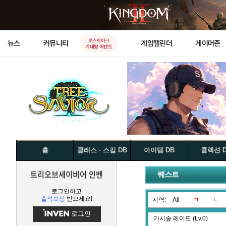
로스트아크
뉴스
커뮤니티
게임캘린더
게이머존
기대평 이벤트
홈
클래스 · 스킬 DB
아이템 DB
콜렉션 
트리오브세이비어 인벤
퀘스트
로그인하고
출석보상
받으세요!
지역:
All
ㄱ
ㄴ
로그인
가시숲 레이드 (Lv.0)