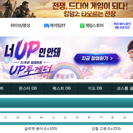
X
최대 90% 할인
라이브/영상
게이밍/IT
게임스토어
8월 프로모션
DB
몬스터 DB
퀘스트 DB
지도 DB
코스튬 
ㄷ
ㄹ
ㅁ
ㅂ
ㅅ
ㅇ
ㅈ
ㅊ
ㅋ
ㅌ
ㅍ
갈르엣 평야 (Lv.103)
강철 고원 (Lv.253)