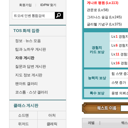
게나르 평원 (Lv.113)
회원가입
ID/PW 찾기
관문로 (Lv.58)
그리나스 숲길 (Lv.245)
글리헬 기념구 (Lv.375)
TOS 화제 집중
긴다리 계곡 (Lv.64)
Lv.
1
경험치
정보 · 뉴스 모음
Lv.
6
경험치
경험치
팁과 노하우 게시판
카드 보상
Lv.
11
경험
자유 게시판
Lv.
16
경험
질문과 답변 게시판
힘 스탯 증
지도 정보 게시판
능력치 보상
스탯 증가
팬아트 갤러리
코스튬 · 스샷 갤러리
특수 보상
용병 의뢰
클래스 게시판
소드맨
아처
레벨
퀘스
위저드
클레릭