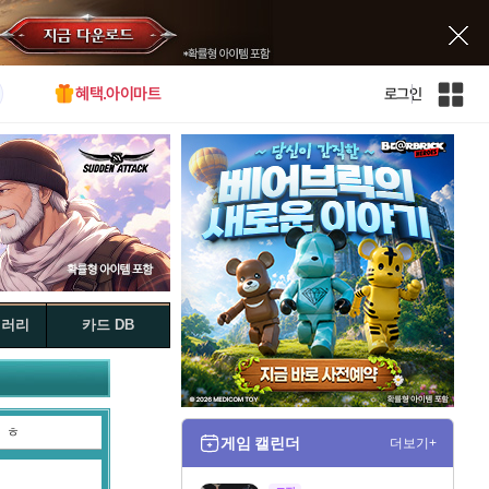
혜택.아이마트
로그인
인
벤
전
체
사
이
트
맵
갤러리
카드 DB
ㅎ
게임 캘린더
더보기+