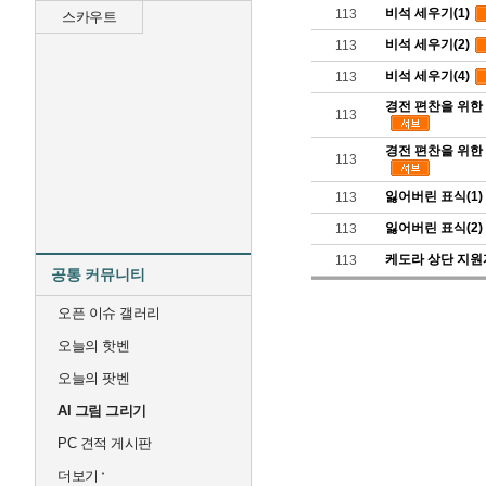
비석 세우기(1)
113
스카우트
비석 세우기(2)
113
비석 세우기(4)
113
경전 편찬을 위한 
113
경전 편찬을 위한 
113
잃어버린 표식(1)
113
잃어버린 표식(2)
113
케도라 상단 지원
113
공통 커뮤니티
오픈 이슈 갤러리
오늘의 핫벤
오늘의 팟벤
AI 그림 그리기
PC 견적 게시판
더보기