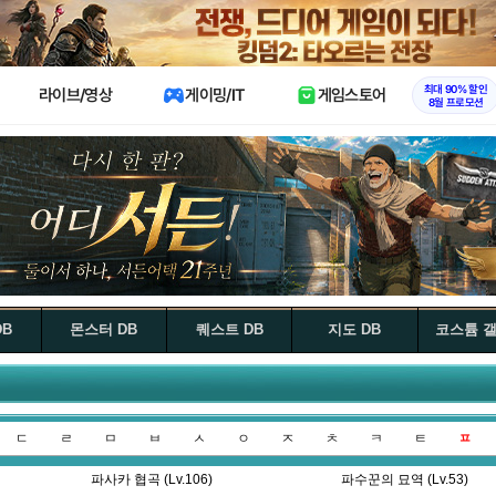
X
최대 90% 할인
라이브/영상
게이밍/IT
게임스토어
8월 프로모션
DB
몬스터 DB
퀘스트 DB
지도 DB
코스튬 
ㄷ
ㄹ
ㅁ
ㅂ
ㅅ
ㅇ
ㅈ
ㅊ
ㅋ
ㅌ
ㅍ
파사카 협곡 (Lv.106)
파수꾼의 묘역 (Lv.53)