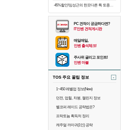
45%할인!임성근의 한끗다른 특 토종순대국, 600g, 7팩
PC 견적이 궁금하다면?
IT인벤 견적게시판
매일매일,
인벤 출석체크!
주사위 굴리고 포인트!
인벤 마블
TOS 주요 꿀팁 정보
-
1~450 레벨업 정보(New)
던전, 업힐, 차붕, 챌린지 정보
벨코퍼 레이드 공략법은?
프락토늄 획득처 정리
캐주얼 까마귀(1인) 공략