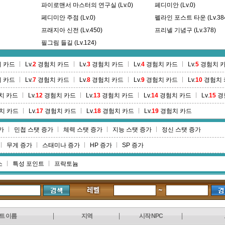
파이로맨서 마스터의 연구실 (Lv.0)
페디미안 (Lv.0)
페디미안 주점 (Lv.0)
펠라인 포스트 타운 (Lv.38
프래지아 신전 (Lv.450)
프리넬 기념구 (Lv.378)
필그림 들길 (Lv.124)
 카드
Lv.
2
경험치 카드
Lv.
3
경험치 카드
Lv.
4
경험치 카드
Lv.
5
경험치 
 카드
Lv.
7
경험치 카드
Lv.
8
경험치 카드
Lv.
9
경험치 카드
Lv.
10
경험치 
치 카드
Lv.
12
경험치 카드
Lv.
13
경험치 카드
Lv.
14
경험치 카드
Lv.
15
경
치 카드
Lv.
17
경험치 카드
Lv.
18
경험치 카드
Lv.
19
경험치 카드
가
민첩 스탯 증가
체력 스탯 증가
지능 스탯 증가
정신 스탯 증가
무게 증가
스태미나 증가
HP 증가
SP 증가
소
특성 포인트
프락토늄
트 이름
지역
시작 NPC