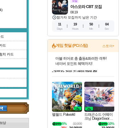
모집
아스오라 CBT 모집
4)
08.19
참가자 모집까지 남은 기간
11
19
50
03
Days
Hours
Min
Sec
카드
게임 핫딜 (PC/스팀)
카드
스토어+
험치 카드
귀무자: 검의 길 예약 판매 중!
10% 할인과
이니&베니 혜택까지!
인벤게임즈 8월 특별 할인!
드래곤소드: 어웨이크닝 입점!
문명 7 특별 할인!
마블 투혼 파이팅 소울즈 정식출시!
비스트 오브 리인카네이션 정식 출시!
커세어 코브 출시 기념 할인!
더 렐릭 퍼스트 가디언 정식 출시
베데스다 40주년 기념 할인 중!
캡콤 프렌차이즈 할인 진행 중!
캡콤 일부 상품 상시 할인
스타워즈 은하계 레이서
로블록스 기프트 카드 공식 입점
인기 퍼블리셔 모음!
스팀으로 만나는 드래곤소드!
조선&고려 DLC 출시 예정
마블 히어로 총 출동&화려한 격투!
게임프릭 신작 IP
해적'섬'을 발전시키자!
설화x하드코어 액션!
베데스다의 명작들을
몬헌, 바하 등 인기 IP를
몬헌 와일즈 & 드래곤즈 도그마2
인벤게임즈에서 10% 추가 적립
Robux를 가장 안전하고
최대 90% 할인가를 만나보세요!
네이버혜택과 함께 만나보세요!
50%할인&추가 적립까지!
네이버 포인트 혜택까지!
네이버 혜택가와 함께 예약하세요!
할인&네이버혜택으로 만나보세요!
네이버페이 혜택과 만나보세요!
40주년 프로모션으로 만나보세요!
할인가에 만나보세요!
일부 에디션 상시 할인!
혜택으로 예약 판매 중
편안하게 충전하세요
팰월드 Palworld
드래곤소드 어웨이
크닝 DragonSword A
wakening
보상
5%
32,000
10%