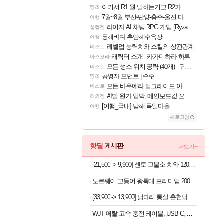
여기서 R1 뭘 말하는거고 R2가 뭘말하는걸까요?
명조
7월~8월 부산-단양-충주-울진 다녀왔어요~
여행
라이자 AI 채팅 RPG 게임 [RyzaChat: AI] 공개
섭컬겜
동해바다 추암해수욕장
여행
레벨업 능력치와 스킬의 상관관계
비스트
캐릭터 소개 - 카가미하라 하루
아스오라
모든 성소 위치 공략 (40개) - 귀환한 영혼 도전과제
비스트
공명자 모먼트 | 수수
명조
모든 바우에라 업그레이드 아이템 획득 위치 공략 (89개)
비스트
AI발 원가 압박, 메인보드값 오르나
해외겜
[여행_국내] 남해 독일마을
여행
새로고침
핫딜
게시판
더보기+
[21,500 -> 9,900] 센토 고불소 치약 120g x 4개
노르웨이 고등어 왕특대 프리미엄 200-220g x 10팩
[33,900 -> 13,900] 닭다리 통살 춘천닭갈비 500g x 2개
WJT 메탈 고속 충전 케이블, USB-C, 블랙, 1.5m, 1개