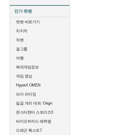
인기 팟벤
팟벤 바로가기
치지직
차벤
걸그룹
여행
해외게임정보
게임 영상
HyperX OMEN
브이 라이징
일곱 개의 대죄: Origin
몬스터헌터 스토리즈3
바이오하자드 레퀴엠
드래곤 퀘스트7