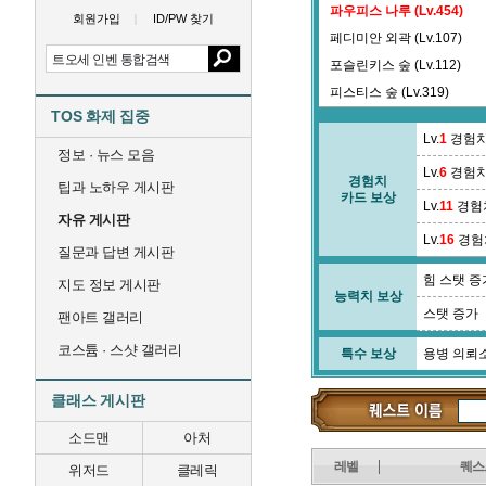
파우피스 나루 (Lv.454)
회원가입
ID/PW 찾기
페디미안 외곽 (Lv.107)
포슬린키스 숲 (Lv.112)
피스티스 숲 (Lv.319)
TOS 화제 집중
Lv.
1
경험치
정보 · 뉴스 모음
Lv.
6
경험치
경험치
팁과 노하우 게시판
카드 보상
Lv.
11
경험
자유 게시판
Lv.
16
경험
질문과 답변 게시판
힘 스탯 증
지도 정보 게시판
능력치 보상
스탯 증가
팬아트 갤러리
코스튬 · 스샷 갤러리
특수 보상
용병 의뢰
클래스 게시판
소드맨
아처
레벨
퀘스
위저드
클레릭