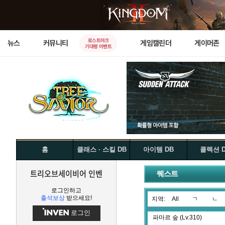
로스트아크
뉴스
커뮤니티
게임캘린더
게이머존
기대평 이벤트
홈
클래스 · 스킬 DB
아이템 DB
콜렉션 
트리오브세이비어 인벤
퀘스트
로그인하고
출석보상
받으세요!
지역:
All
ㄱ
ㄴ
로그인
파마르 숲 (Lv.310)