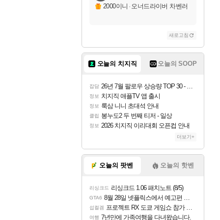
2000이니
·
오너드라이버 차벤러
새로고침
오늘의 치지직
오늘의 SOOP
26년 7월 팔로우 상승량 TOP 30 - 월간 치지직
잡담
치지직 애플TV 앱 출시
정보
룩삼 니니 초대석 안내
정보
봉누도2 두 번째 티저 - 일상
클립
2026 치지직 이리대회 오픈컵 안내
정보
더보기+
오늘의 팟벤
오늘의 핫벤
리싱크드 1.06 패치노트 (8/5)
리싱크드
8월 28일 넷플릭스에서 예고편 공개 예정
GTA6
프로젝트 RX 도쿄 게임쇼 참가 결정
섭컬겜
7년만에 가족여행을 다녀왔습니다.
여행