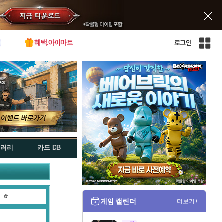
혜택.아이마트
로그인
인
벤
전
체
사
이
트
맵
갤러리
카드 DB
ㅎ
게임 캘린더
더보기+