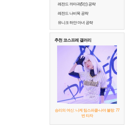
레전드 까마귀(5인) 공략
레전드 나비목 공략
유니크 하얀 마녀 공략
추천 코스프레 갤러리
승리의 여신: 니케 팀스파클-나야 블랑: 77
번 타자