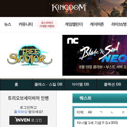
로스트아크
뉴스
커뮤니티
게임캘린더
게이머존
라이브/
기대평 이벤트
홈
클래스 · 스킬 DB
아이템 DB
콜렉션 DB
트리오브세이비어 인벤
퀘스트
로그인하고
출석보상
받으세요!
지역:
All
ㄱ
ㄴ
ㄷ
로그인
타니엘 1세 기념구 (Lv.303)