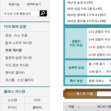
테넌츠 농장 (Lv.92)
회원가입
ID/PW 찾기
테넷 성당 지하 1층 (Lv.40)
테브린 종유동 1구역 (Lv.287)
테브린 종유동 4구역 (Lv.298)
TOS 화제 집중
통합 길드배틀 : 로스트 템플 (Lv.0
Lv.
1
경험치 카드
틸라 수도원 (Lv.183)
정보 · 뉴스 모음
Lv.
6
경험치 카드
경험치
팁과 노하우 게시판
카드 보상
Lv.
11
경험치 카
자유 게시판
Lv.
16
경험치 카
질문과 답변 게시판
힘 스탯 증가
지도 정보 게시판
능력치 보상
스탯 증가
무
팬아트 갤러리
코스튬 · 스샷 갤러리
특수 보상
용병 의뢰소
클래스 게시판
소드맨
아처
레벨
퀘스트 이
위저드
클레릭