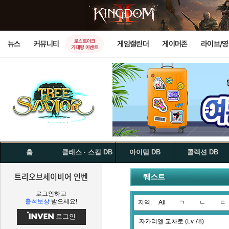
로스트아크
뉴스
커뮤니티
게임캘린더
게이머존
라이브/
기대평 이벤트
홈
클래스 · 스킬 DB
아이템 DB
콜렉션 DB
트리오브세이비어 인벤
퀘스트
로그인하고
출석보상
받으세요!
지역:
All
ㄱ
ㄴ
ㄷ
로그인
자카리엘 교차로 (Lv.78)