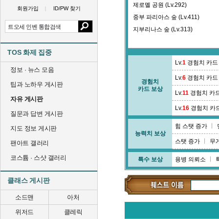
제로멜 공원 (Lv.292)
회원가입
ID/PW 찾기
중부 파리아스 숲 (Lv.411)
지부리나스 숲 (Lv.313)
TOS 화제 집중
Lv.
1
경험치 카드
정보 · 뉴스 모음
Lv.
6
경험치 카드
경험치
팁과 노하우 게시판
카드 보상
Lv.
11
경험치 카
자유 게시판
Lv.
16
경험치 카
질문과 답변 게시판
힘 스탯 증가
지도 정보 게시판
능력치 보상
스탯 증가
무
팬아트 갤러리
코스튬 · 스샷 갤러리
특수 보상
용병 의뢰소
클래스 게시판
소드맨
아처
위저드
클레릭