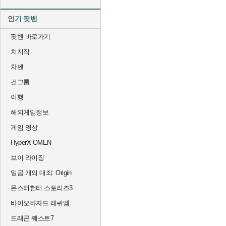
인기 팟벤
팟벤 바로가기
치지직
차벤
걸그룹
여행
해외게임정보
게임 영상
HyperX OMEN
브이 라이징
일곱 개의 대죄: Origin
몬스터헌터 스토리즈3
바이오하자드 레퀴엠
드래곤 퀘스트7