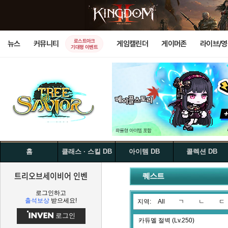
로스트아크
뉴스
커뮤니티
게임캘린더
게이머존
라이브/
기대평 이벤트
홈
클래스 · 스킬 DB
아이템 DB
콜렉션 DB
트리오브세이비어 인벤
퀘스트
로그인하고
출석보상
받으세요!
지역:
All
ㄱ
ㄴ
ㄷ
로그인
카듀멜 절벽 (Lv.250)