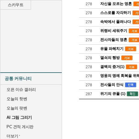
자신을 모르는 영혼
278
스카우트
스스로를 자각하기
278
속박에서 풀려나다
278
위령비 세워주기
278
전사자들의 영혼
278
유물 파헤치기
278
열쇠의 행방
278
결백의 증거(1)
278
영웅의 명예 회복을 위
278
공통 커뮤니티
전사들의 안식
278
오픈 이슈 갤러리
위기의 큐폴 (1)
287
오늘의 핫벤
오늘의 팟벤
AI 그림 그리기
PC 견적 게시판
더보기