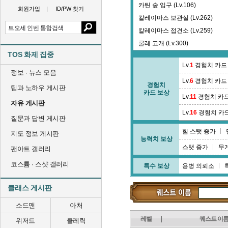
카틴 숲 입구 (Lv.106)
회원가입
ID/PW 찾기
칼레이마스 보관실 (Lv.262)
칼레이마스 접견소 (Lv.259)
쿨레 고개 (Lv.300)
TOS 화제 집중
큰아귀 길 (Lv.121)
Lv.
1
경험치 카드
정보 · 뉴스 모음
Lv.
6
경험치 카드
경험치
팁과 노하우 게시판
카드 보상
Lv.
11
경험치 카
자유 게시판
Lv.
16
경험치 카
질문과 답변 게시판
힘 스탯 증가
지도 정보 게시판
능력치 보상
스탯 증가
무
팬아트 갤러리
코스튬 · 스샷 갤러리
특수 보상
용병 의뢰소
클래스 게시판
소드맨
아처
레벨
퀘스트 이
위저드
클레릭