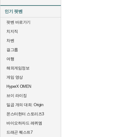
인기 팟벤
팟벤 바로가기
치지직
차벤
걸그룹
여행
해외게임정보
게임 영상
HyperX OMEN
브이 라이징
일곱 개의 대죄: Origin
몬스터헌터 스토리즈3
바이오하자드 레퀴엠
드래곤 퀘스트7