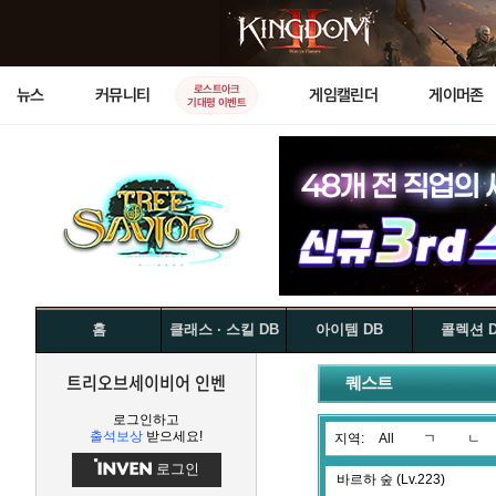
로스트아크
뉴스
커뮤니티
게임캘린더
게이머존
기대평 이벤트
홈
클래스 · 스킬 DB
아이템 DB
콜렉션 
트리오브세이비어 인벤
퀘스트
로그인하고
출석보상
받으세요!
지역:
All
ㄱ
ㄴ
로그인
바르하 숲 (Lv.223)