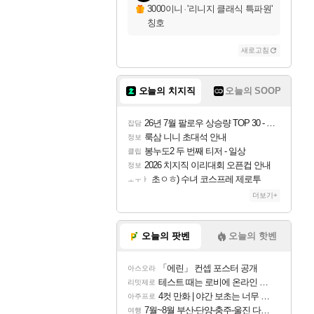
3000이니
·
'리니지 클래식 특파원'
칭호
새로고침
오늘의 치지직
오늘의 SOOP
26년 7월 팔로우 상승량 TOP 30 - 월간 치지직
잡담
룩삼 니니 초대석 안내
정보
봉누도2 두 번째 티저 - 일상
클립
2026 치지직 이리대회 오픈컵 안내
정보
초ㅇㅎ) 수녀 코스프레 제로투
ㅗㅜㅑ
더보기+
오늘의 팟벤
오늘의 핫벤
「에린」 컨셉 포스터 공개
아스오라
테스트 때는 로비에 온라인 기능이 있는데
리밋제로
4컷 만화 | 야간 보초는 너무 힘들어
아주프로
7월~8월 부산-단양-충주-울진 다녀왔어요~
여행