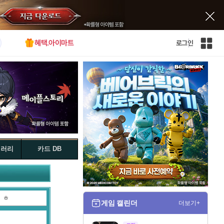
혜택.아이마트
로그인
인
벤
전
체
사
이
트
맵
갤러리
카드 DB
ㅎ
게임 캘린더
더보기+