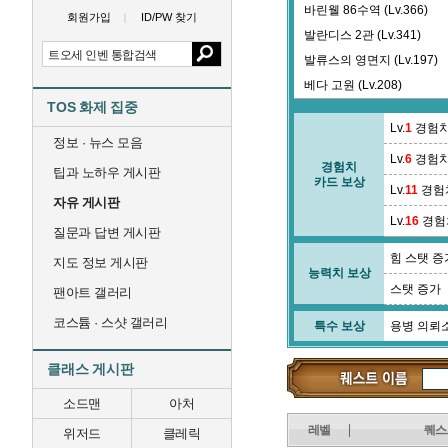
바린웰 86수역 (Lv.366)
회원가입
ID/PW 찾기
발란디스 2관 (Lv.341)
발류스의 영면지 (Lv.197)
베다 고원 (Lv.208)
TOS 화제 집중
베르크티 광장 (Lv.184)
Lv.
1
경험치
별의 탑 12층 (Lv.379)
정보 · 뉴스 모음
Lv.
6
경험치
별의 탑 21층 (Lv.386)
경험치
팁과 노하우 게시판
카드 보상
보코르 마스터의 집 (Lv.0)
Lv.
11
경험
자유 게시판
뷰티샵 (Lv.0)
Lv.
16
경험
질문과 답변 게시판
비에타 계곡 (Lv.49)
힘 스탯 증
지도 정보 게시판
능력치 보상
스탯 증가
팬아트 갤러리
코스튬 · 스샷 갤러리
특수 보상
용병 의뢰
클래스 게시판
소드맨
아처
레벨
퀘스
위저드
클레릭