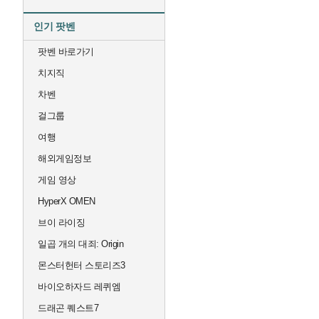
인기 팟벤
팟벤 바로가기
치지직
차벤
걸그룹
여행
해외게임정보
게임 영상
HyperX OMEN
브이 라이징
일곱 개의 대죄: Origin
몬스터헌터 스토리즈3
바이오하자드 레퀴엠
드래곤 퀘스트7