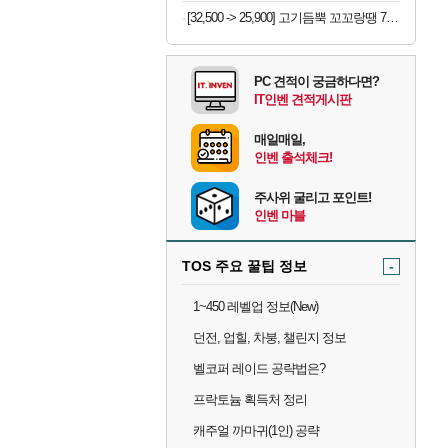
[32,500 -> 25,900] 고기듬뿍 꼬꼬랑땡 700g x 3개
PC 견적이 궁금하다면?
IT인벤 견적게시판
매일매일,
인벤 출석체크!
주사위 굴리고 포인트!
인벤 마블
TOS 주요 꿀팁 정보
-
1~450 레벨업 정보(New)
던전, 업힐, 차붕, 챌린지 정보
벨코퍼 레이드 공략법은?
프락토늄 획득처 정리
캐주얼 까마귀(1인) 공략