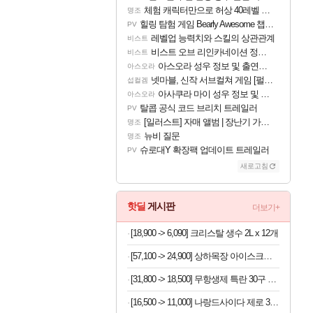
체험 캐릭터만으로 허상 40레벨 하이와티아 5분 컷!｜에이메스·린네·모니에 명함
명조
힐링 탐험 게임 Bearly Awesome 챕터 1 트레일러
PV
레벨업 능력치와 스킬의 상관관계
비스트
비스트 오브 리인카네이션 정보/공략글 모음
비스트
아스오라 성우 정보 및 출연작 모음
아스오라
넷마블, 신작 서브컬쳐 게임 [펄 인 블루] 티저 사이트 오픈
섭컬겜
아사쿠라 마이 성우 정보 및 주요 필모
아스오라
탈콥 공식 코드 브리치 트레일러
PV
[일러스트] 자매 앨범 | 장난기 가득한 오후의 공원 (리메이크판)
명조
뉴비 질문
명조
슈로대Y 확장팩 업데이트 트레일러
PV
새로고침
핫딜
게시판
더보기+
[18,900 -> 6,090] 크리스탈 생수 2L x 12개
[57,100 -> 24,900] 상하목장 아이스크림 8개 (초코+프로즌그릭요거트+바이오요거트파르페)
[31,800 -> 18,500] 무항생제 특란 30구 x 2세트
[16,500 -> 11,000] 나랑드사이다 제로 345ml x 24개