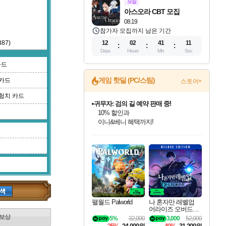
모집
아스오라 CBT 모집
08.19
참가자 모집까지 남은 기간
87)
12
02
41
10
Days
Hours
Min
Sec
카드
게임 핫딜 (PC/스팀)
카드
스토어+
험치 카드
귀무자: 검의 길 예약 판매 중!
10% 할인과
이니&베니 혜택까지!
인벤게임즈 8월 특별 할인!
드래곤소드: 어웨이크닝 입점!
문명 7 특별 할인!
비스트 오브 리인카네이션 정식 출시!
커세어 코브 출시 기념 할인!
더 렐릭 퍼스트 가디언 정식 출시
베데스다 40주년 기념 할인 중!
마블 투혼 파이팅 소울즈 예약 판매 중!
캡콤 프렌차이즈 할인 진행 중!
캡콤 일부 상품 상시 할인
스타워즈 은하계 레이서
로블록스 기프트 카드 공식 입점
인기 퍼블리셔 모음!
스팀으로 만나는 드래곤소드!
조선&고려 DLC 출시 예정
게임프릭 신작 IP
해적'섬'을 발전시키자!
설화x하드코어 액션!
베데스다의 명작들을
마블 히어로 총 출동&화려한 격투!
몬헌, 바하 등 인기 IP를
몬헌 와일즈 & 드래곤즈 도그마2
인벤게임즈에서 10% 추가 적립
Robux를 가장 안전하고
최대 90% 할인가를 만나보세요!
네이버혜택과 함께 만나보세요!
50%할인&추가 적립까지!
네이버 혜택가와 함께 예약하세요!
할인&네이버혜택으로 만나보세요!
네이버페이 혜택과 만나보세요!
40주년 프로모션으로 만나보세요!
네이버 포인트 혜택까지!
할인가에 만나보세요!
일부 에디션 상시 할인!
혜택으로 예약 판매 중
편안하게 충전하세요
팰월드 Palworld
나 혼자만 레벨업
어라이즈 오버드라
이브 디럭스 에디션
보상
5%
32,000
3,000
52,000
Solo Leveling Arise