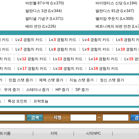
바린웰 87수역 (Lv.370)
바이덴티스 신당 (Lv.194)
발란디스 3관 (Lv.344)
발란디스 91관 (Lv.347)
발티넬 기념구 (Lv.371)
밸러암 주둔지 (Lv.300)
베라 연안 (Lv.226)
베르니케의 파편 던전 (Lv.3
베야 골짜기 (Lv.46)
벨코퍼의 둥지 (Lv.360)
 카드
Lv.
2
경험치 카드
Lv.
3
경험치 카드
Lv.
4
경험치 카드
Lv.
5
경험치 
별의 탑 1층 (Lv.372)
별의 탑 20층 (Lv.382)
 카드
Lv.
7
경험치 카드
Lv.
8
경험치 카드
Lv.
9
경험치 카드
Lv.
10
경험치 
별의 탑 4층 (Lv.375)
별의 탑 폐쇄 구역 (Lv.380)
봄볕나무 숲 (Lv.169)
북부 파리아스 숲 (Lv.408)
치 카드
Lv.
12
경험치 카드
Lv.
13
경험치 카드
Lv.
14
경험치 카드
Lv.
15
경
비석로 (Lv.96)
비에니베 쉼터 (Lv.426)
치 카드
Lv.
17
경험치 카드
Lv.
18
경험치 카드
Lv.
19
경험치 카드
빌나 숲 (Lv.163)
빌티스 숲 (Lv.176)
가
민첩 스탯 증가
체력 스탯 증가
지능 스탯 증가
정신 스탯 증가
무게 증가
스태미나 증가
HP 증가
SP 증가
소
특성 포인트
프락토늄
트 이름
지역
시작 NPC