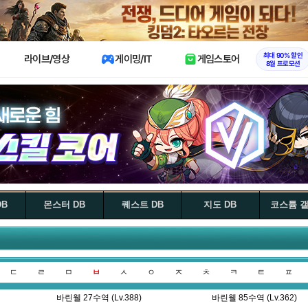
X
최대 90% 할인
라이브/영상
게이밍/IT
게임스토어
8월 프로모션
DB
몬스터 DB
퀘스트 DB
지도 DB
코스튬 
ㄷ
ㄹ
ㅁ
ㅂ
ㅅ
ㅇ
ㅈ
ㅊ
ㅋ
ㅌ
ㅍ
바린웰 27수역 (Lv.388)
바린웰 85수역 (Lv.362)