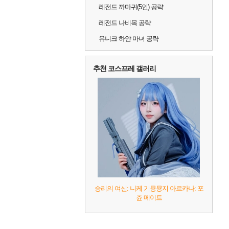
레전드 까마귀(5인) 공략
레전드 나비목 공략
유니크 하얀 마녀 공략
추천 코스프레 갤러리
승리의 여신: 니케 기묭묭지 아르카나: 포
츈 메이트