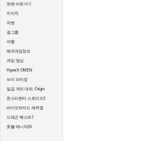
팟벤 바로가기
치지직
차벤
걸그룹
여행
해외게임정보
게임 영상
HyperX OMEN
브이 라이징
일곱 개의 대죄: Origin
몬스터헌터 스토리즈3
바이오하자드 레퀴엠
드래곤 퀘스트7
풋볼 매니저26