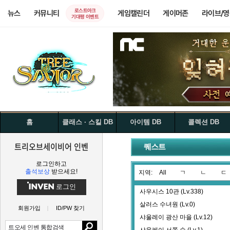
로스트아크
뉴스
커뮤니티
게임캘린더
게이머존
라이브/
기대평 이벤트
홈
클래스 · 스킬 DB
아이템 DB
콜렉션 DB
트리오브세이비어 인벤
퀘스트
로그인하고
출석보상
받으세요!
지역:
All
ㄱ
ㄴ
ㄷ
로그인
사우시스 10관 (Lv.338)
살러스 수녀원 (Lv.0)
회원가입
ID/PW 찾기
샤울레이 광산 마을 (Lv.12)