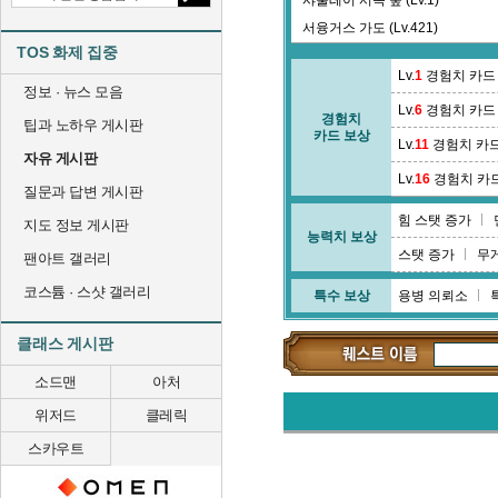
샤울레이 서쪽 숲 (Lv.1)
서융거스 가도 (Lv.421)
TOS 화제 집중
셉티니 골 (Lv.55)
Lv.
1
경험치 카드
수로교 지역 (Lv.89)
정보 · 뉴스 모음
Lv.
6
경험치 카드
수정광산 2광구 2층 (Lv.106)
경험치
팁과 노하우 게시판
카드 보상
수정광산 레이드 (Lv.0)
Lv.
11
경험치 카
자유 게시판
스라우타스 협곡 (Lv.26)
Lv.
16
경험치 카
질문과 답변 게시판
스타리 타운 (Lv.381)
힘 스탯 증가
스펠토움 타운 (Lv.387)
지도 정보 게시판
능력치 보상
시르드겔라 숲 (Lv.61)
스탯 증가
무
팬아트 갤러리
코스튬 · 스샷 갤러리
특수 보상
용병 의뢰소
클래스 게시판
소드맨
아처
위저드
클레릭
스카우트