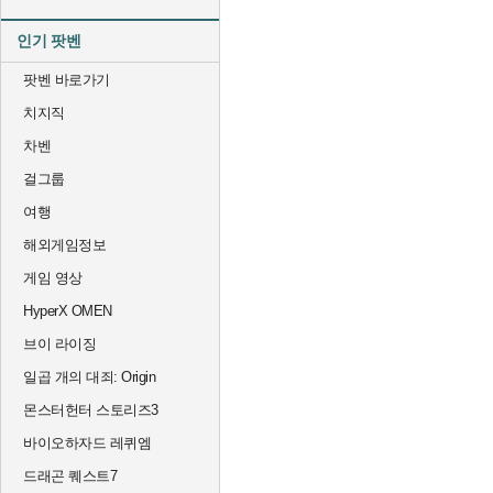
인기 팟벤
팟벤 바로가기
치지직
차벤
걸그룹
여행
해외게임정보
게임 영상
HyperX OMEN
브이 라이징
일곱 개의 대죄: Origin
몬스터헌터 스토리즈3
바이오하자드 레퀴엠
드래곤 퀘스트7