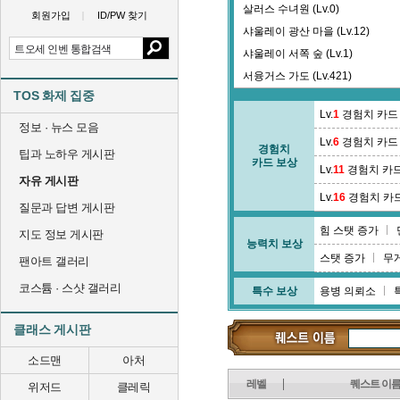
살러스 수녀원 (Lv.0)
회원가입
ID/PW 찾기
샤울레이 광산 마을 (Lv.12)
샤울레이 서쪽 숲 (Lv.1)
서융거스 가도 (Lv.421)
TOS 화제 집중
셉티니 골 (Lv.55)
Lv.
1
경험치 카드
수로교 지역 (Lv.89)
정보 · 뉴스 모음
Lv.
6
경험치 카드
수정광산 2광구 2층 (Lv.106)
경험치
팁과 노하우 게시판
카드 보상
수정광산 레이드 (Lv.0)
Lv.
11
경험치 카
자유 게시판
스라우타스 협곡 (Lv.26)
Lv.
16
경험치 카
질문과 답변 게시판
스타리 타운 (Lv.381)
힘 스탯 증가
스펠토움 타운 (Lv.387)
지도 정보 게시판
능력치 보상
시르드겔라 숲 (Lv.61)
스탯 증가
무
팬아트 갤러리
코스튬 · 스샷 갤러리
특수 보상
용병 의뢰소
클래스 게시판
소드맨
아처
레벨
퀘스트 이
위저드
클레릭