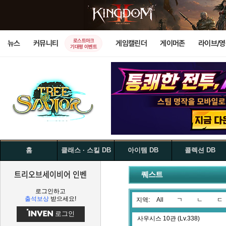
로스트아크
뉴스
커뮤니티
게임캘린더
게이머존
라이브/
기대평 이벤트
홈
클래스 · 스킬 DB
아이템 DB
콜렉션 DB
트리오브세이비어 인벤
퀘스트
로그인하고
출석보상
받으세요!
지역:
All
ㄱ
ㄴ
ㄷ
로그인
사우시스 10관 (Lv.338)