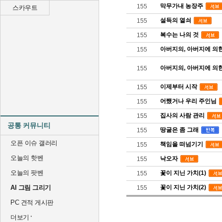
막무가내 농장주
155
스카우트
설득의 열쇠
155
복수는 나의 것
155
아버지의, 아버지에 의한
155
아버지의, 아버지에 의한
155
이제부터 시작
155
어쨌거나 우리 주인님
155
집사의 사람 관리
155
공통 커뮤니티
땅굴은 좀 그래
155
오픈 이슈 갤러리
책임을 떠넘기기
155
오늘의 핫벤
낙오자
155
오늘의 팟벤
꽃이 지닌 가치(1)
155
AI 그림 그리기
꽃이 지닌 가치(2)
155
PC 견적 게시판
더보기