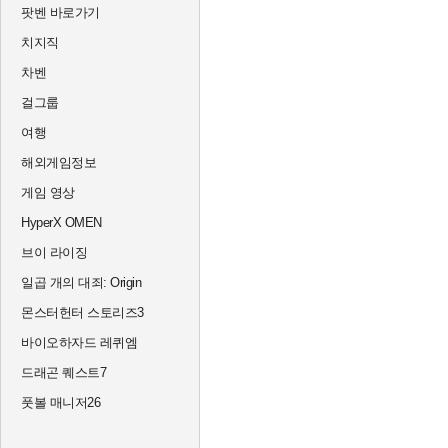
팟벤 바로가기
치지직
차벤
걸그룹
여행
해외게임정보
게임 영상
HyperX OMEN
브이 라이징
일곱 개의 대죄: Origin
몬스터헌터 스토리즈3
바이오하자드 레퀴엠
드래곤 퀘스트7
풋볼 매니저26