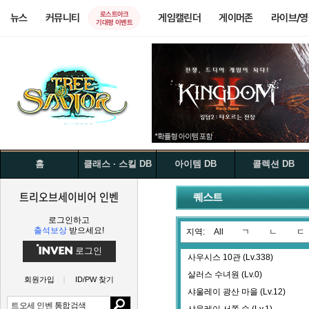
로스트아크
뉴스
커뮤니티
게임캘린더
게이머존
라이브/
기대평 이벤트
홈
클래스 · 스킬 DB
아이템 DB
콜렉션 DB
트리오브세이비어 인벤
퀘스트
로그인하고
출석보상
받으세요!
지역:
All
ㄱ
ㄴ
ㄷ
로그인
사우시스 10관 (Lv.338)
살러스 수녀원 (Lv.0)
회원가입
ID/PW 찾기
샤울레이 광산 마을 (Lv.12)