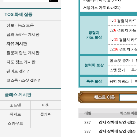
샤울레이 서쪽 숲 (Lv.1)
서융거스 가도 (Lv.421)
TOS 화제 집중
셉티니 골 (Lv.55)
Lv.
1
경험치 카드
수로교 지역 (Lv.89)
정보 · 뉴스 모음
Lv.
6
경험치 카드
수정광산 2광구 2층 (Lv.106)
경험치
팁과 노하우 게시판
카드 보상
수정광산 레이드 (Lv.0)
Lv.
11
경험치 카
자유 게시판
스라우타스 협곡 (Lv.26)
Lv.
16
경험치 카
질문과 답변 게시판
스타리 타운 (Lv.381)
힘 스탯 증가
스펠토움 타운 (Lv.387)
지도 정보 게시판
능력치 보상
시르드겔라 숲 (Lv.61)
스탯 증가
무
팬아트 갤러리
코스튬 · 스샷 갤러리
특수 보상
용병 의뢰소
클래스 게시판
소드맨
아처
레벨
퀘스트 이
위저드
클레릭
감시 장치에 담긴 것(1)
387
스카우트
감시 장치에 담긴 것(2)
387