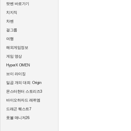
팟벤 바로가기
치지직
차벤
걸그룹
여행
해외게임정보
게임 영상
HyperX OMEN
브이 라이징
일곱 개의 대죄: Origin
몬스터헌터 스토리즈3
바이오하자드 레퀴엠
드래곤 퀘스트7
풋볼 매니저26