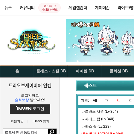
로스트아크
뉴스
커뮤니티
게임캘린더
게이머존
라이브/
기대평 이벤트
홈
클래스 · 스킬 DB
아이템 DB
콜렉션 DB
트리오브세이비어 인벤
퀘스트
로그인하고
출석보상
받으세요!
지역:
All
ㄱ
ㄴ
ㄷ
로그인
나르바스 사원 (Lv.354)
나자레느 탑 (Lv.340)
회원가입
ID/PW 찾기
나하스 숲 (Lv.223)