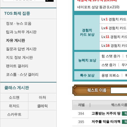
내성벽 제 10구역 (Lv.394)
네이포트 성당 동관 (Lv.210)
TOS 화제 집중
노브리어 숲 (Lv.322)
Lv.
1
경험치 카드
정보 · 뉴스 모음
Lv.
6
경험치 카드
경험치
팁과 노하우 게시판
카드 보상
Lv.
11
경험치 카
자유 게시판
Lv.
16
경험치 카
질문과 답변 게시판
힘 스탯 증가
지도 정보 게시판
능력치 보상
스탯 증가
무
팬아트 갤러리
코스튬 · 스샷 갤러리
특수 보상
용병 의뢰소
클래스 게시판
소드맨
아처
레벨
퀘스트 이
위저드
클레릭
고통받는 저주의 땅
394
스카우트
저주를 막을 타개책
395