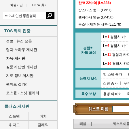
란코 22수역 (Lv.336)
회원가입
ID/PW 찾기
람스티스 협곡 (Lv.61)
렘파라사 연못 (Lv.450)
록소나 재건단 서관 (Lv.178)
TOS 화제 집중
리티니스 지하묘 (Lv.191)
Lv.
1
경험치 카드
정보 · 뉴스 모음
Lv.
6
경험치 카드
경험치
팁과 노하우 게시판
카드 보상
Lv.
11
경험치 카
자유 게시판
Lv.
16
경험치 카
질문과 답변 게시판
힘 스탯 증가
지도 정보 게시판
능력치 보상
스탯 증가
무
팬아트 갤러리
코스튬 · 스샷 갤러리
특수 보상
용병 의뢰소
클래스 게시판
소드맨
아처
레벨
퀘스트 이
위저드
클레릭