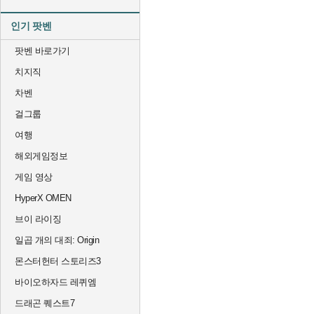
인기 팟벤
팟벤 바로가기
치지직
차벤
걸그룹
여행
해외게임정보
게임 영상
HyperX OMEN
브이 라이징
일곱 개의 대죄: Origin
몬스터헌터 스토리즈3
바이오하자드 레퀴엠
드래곤 퀘스트7