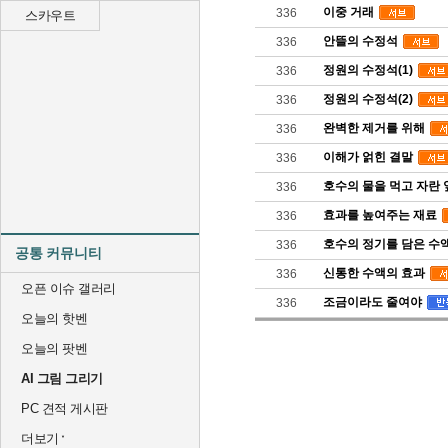
이중 거래
336
스카우트
안뜰의 수정석
336
정원의 수정석(1)
336
정원의 수정석(2)
336
완벽한 제거를 위해
336
이해가 얽힌 결말
336
호수의 물을 먹고 자란 
336
효과를 높여주는 재료
336
호수의 정기를 담은 수
336
공통 커뮤니티
신통한 수액의 효과
336
오픈 이슈 갤러리
조금이라도 줄여야
336
오늘의 핫벤
오늘의 팟벤
AI 그림 그리기
PC 견적 게시판
더보기