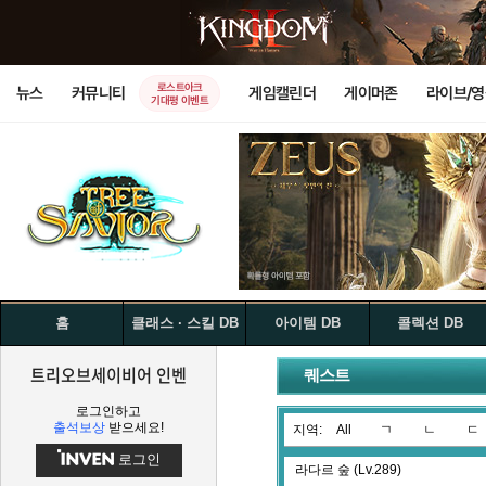
로스트아크
뉴스
커뮤니티
게임캘린더
게이머존
라이브/
기대평 이벤트
홈
클래스 · 스킬 DB
아이템 DB
콜렉션 DB
트리오브세이비어 인벤
퀘스트
로그인하고
출석보상
받으세요!
지역:
All
ㄱ
ㄴ
ㄷ
로그인
라다르 숲 (Lv.289)