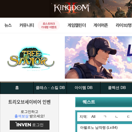
로스트아크
뉴스
커뮤니티
게임캘린더
게이머존
라이브/
기대평 이벤트
홈
클래스 · 스킬 DB
아이템 DB
콜렉션 DB
트리오브세이비어 인벤
퀘스트
로그인하고
출석보상
받으세요!
지역:
All
ㄱ
ㄴ
ㄷ
로그인
아렐르노 남작령 (Lv.84)