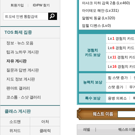
아샤크 지하 감옥 2층 (Lv.460)
회원가입
ID/PW 찾기
아이테오 해안 (Lv.331)
알렘빅 동굴 (Lv.320)
업힐 디펜스 (Lv.0)
TOS 화제 집중
에페로타오 해안 (Lv.335)
Lv.
1
경험치 카드
여신상 수호 (Lv.0)
정보 · 뉴스 모음
Lv.
6
경험치 카드
오르샤 (Lv.0)
경험치
팁과 노하우 게시판
카드 보상
왕릉 2층 (Lv.84)
Lv.
11
경험치 카
자유 게시판
왕릉 5층 (Lv.93)
Lv.
16
경험치 카
질문과 답변 게시판
왕릉 미션 (Lv.0)
힘 스탯 증가
외성벽 제 11구역 (Lv.391)
지도 정보 게시판
능력치 보상
외성벽 제 15구역 (Lv.404)
스탯 증가
무
팬아트 갤러리
요나엘 기념구 (Lv.295)
코스튬 · 스샷 갤러리
특수 보상
용병 의뢰소
은둔자의 통로 (Lv.0)
이브레 고원 (Lv.238)
클래스 게시판
이졸라챠 고원 (Lv.351)
소드맨
아처
레벨
퀘스트 이
위저드
클레릭