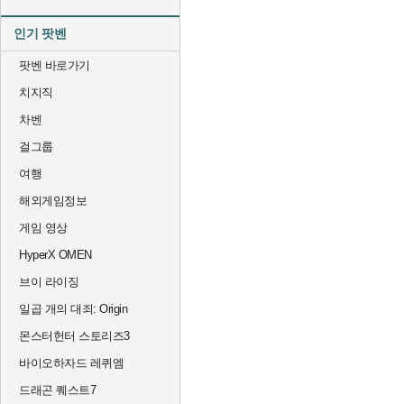
인기 팟벤
팟벤 바로가기
치지직
차벤
걸그룹
여행
해외게임정보
게임 영상
HyperX OMEN
브이 라이징
일곱 개의 대죄: Origin
몬스터헌터 스토리즈3
바이오하자드 레퀴엠
드래곤 퀘스트7