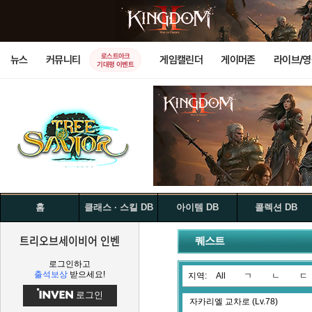
로스트아크
뉴스
커뮤니티
게임캘린더
게이머존
라이브/
기대평 이벤트
홈
클래스 · 스킬 DB
아이템 DB
콜렉션 DB
트리오브세이비어 인벤
퀘스트
로그인하고
출석보상
받으세요!
지역:
All
ㄱ
ㄴ
ㄷ
로그인
자카리엘 교차로 (Lv.78)