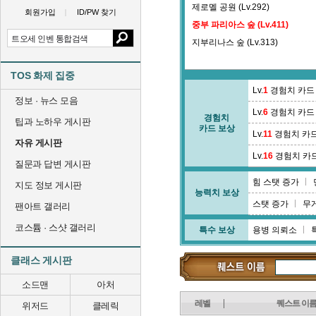
제로멜 공원 (Lv.292)
회원가입
ID/PW 찾기
중부 파리아스 숲 (Lv.411)
지부리나스 숲 (Lv.313)
TOS 화제 집중
Lv.
1
경험치 카드
정보 · 뉴스 모음
Lv.
6
경험치 카드
경험치
팁과 노하우 게시판
카드 보상
Lv.
11
경험치 카
자유 게시판
Lv.
16
경험치 카
질문과 답변 게시판
힘 스탯 증가
지도 정보 게시판
능력치 보상
스탯 증가
무
팬아트 갤러리
코스튬 · 스샷 갤러리
특수 보상
용병 의뢰소
클래스 게시판
소드맨
아처
레벨
퀘스트 이
위저드
클레릭