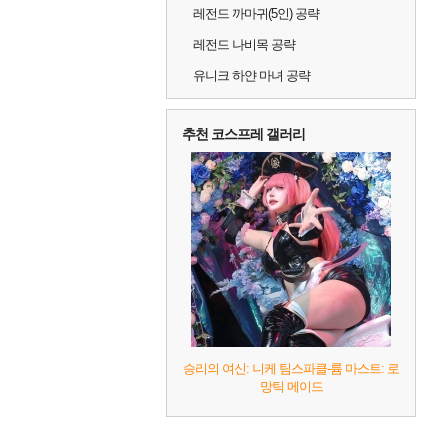
레전드 까마귀(5인) 공략
레전드 나비목 공략
유니크 하얀 마녀 공략
추천 코스프레 갤러리
승리의 여신: 니케 팀스파클-륨 마스트: 로
망틱 메이드