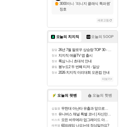
3000이니
·
'리니지 클래식 특파원'
칭호
새로고침
오늘의 치지직
오늘의 SOOP
26년 7월 팔로우 상승량 TOP 30 - 월간 치지직
잡담
치지직 애플TV 앱 출시
정보
룩삼 니니 초대석 안내
정보
봉누도2 두 번째 티저 - 일상
클립
2026 치지직 이리대회 오픈컵 안내
정보
더보기+
오늘의 팟벤
오늘의 핫벤
무한대 아난타 유출과 앞으로의 예상 (루머)
섭컬겜
유니버스 채널 특별 코너 | 자신만의 스타일
명조
모든 바우에라 업그레이드 아이템 획득 위치 공략 (89개)
비스트
60프레임 나오는데 정상일까요?
레퀴엠