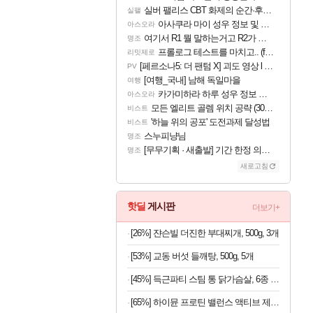
실버 팰리스 CBT 화제의 순간·후기 모음
실팰
아사쿠라 마이 성우 정보 및 주요 필모
아스오라
여기서 R1 뭘 말하는거고 R2가 뭘말하는걸까요?
명조
프롤로그 테스트를 마치고.. (feat. 리아)
리밋제로
[페르소나5: 더 팬텀 X] 괴도 영상 l 타카마키 안·댄싱 스타
PV
[여행_국내] 남해 독일마을
여행
카가미하라 하루 성우 정보 및 주요 필모
아스오라
모든 엘리트 골렘 위치 공략 (30개) - 방랑 결투가
비스트
'하늘 위의 공포' 도전과제 달성법
비스트
스누피냥님
명조
[무무기획 · 새출발] 기간 한정 의뢰 이벤트
명조
새로고침
핫딜
게시판
더보기+
[26%] 쟌슨빌 더진한 부대찌개, 500g, 3개
[53%] 교동 버섯 들깨탕, 500g, 5개
[45%] 득근파티 스팀 통 닭가슴살, 6종 혼합, 100g, 30팩
[65%] 하이뮨 프로틴 밸런스 액티브 제로, 밀크쉐이크, 250ml, 18개