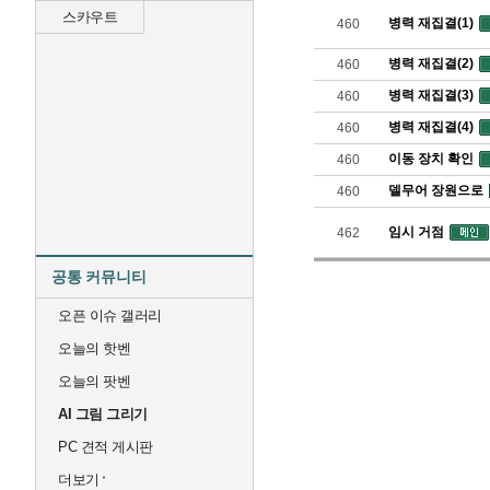
스카우트
병력 재집결(1)
460
병력 재집결(2)
460
병력 재집결(3)
460
병력 재집결(4)
460
이동 장치 확인
460
델무어 장원으로
460
임시 거점
462
공통 커뮤니티
오픈 이슈 갤러리
오늘의 핫벤
오늘의 팟벤
AI 그림 그리기
PC 견적 게시판
더보기