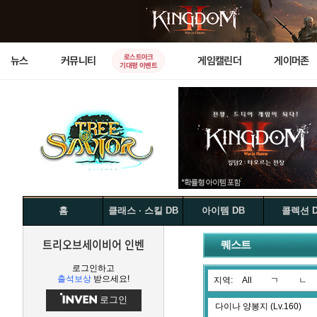
로스트아크
뉴스
커뮤니티
게임캘린더
게이머존
기대평 이벤트
홈
클래스 · 스킬 DB
아이템 DB
콜렉션 
트리오브세이비어 인벤
퀘스트
로그인하고
출석보상
받으세요!
지역:
All
ㄱ
ㄴ
로그인
다이나 양봉지 (Lv.160)