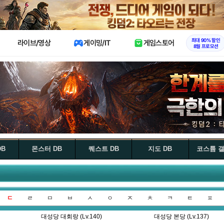
X
최대 90% 할인
라이브/영상
게이밍/IT
게임스토어
8월 프로모션
DB
몬스터 DB
퀘스트 DB
지도 DB
코스튬 
ㄷ
ㄹ
ㅁ
ㅂ
ㅅ
ㅇ
ㅈ
ㅊ
ㅋ
ㅌ
ㅍ
대성당 대회랑 (Lv.140)
대성당 본당 (Lv.137)