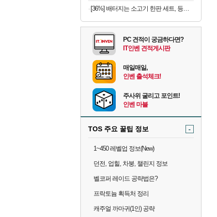
[36%] 배터지는 소고기 한판 세트, 등심살 300g + 살치살 200g + 부채살 200g + 갈비살 200g + 우삼겹 300g, 1.2kg, 1세트
PC 견적이 궁금하다면?
IT인벤 견적게시판
매일매일,
인벤 출석체크!
주사위 굴리고 포인트!
인벤 마블
TOS 주요 꿀팁 정보
-
1~450 레벨업 정보(New)
던전, 업힐, 차붕, 챌린지 정보
벨코퍼 레이드 공략법은?
프락토늄 획득처 정리
캐주얼 까마귀(1인) 공략