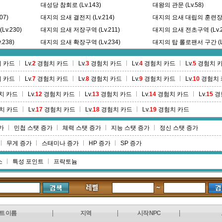
대성당 참회로 (Lv.143)
대왕의 관문 (Lv.58)
07)
대지의 요새 결전지 (Lv.214)
대지의 요새 대립의 훈련장 (L
v.230)
대지의 요새 저장구역 (Lv.211)
대지의 요새 전초구역 (Lv.2
238)
대지의 요새 확장구역 (Lv.234)
대지의 탑 롤로팬서 구간 (Lv
)
덧댄다리 숲 (Lv.452)
델무어 내성 (Lv.466)
 카드
Lv.
2
경험치 카드
Lv.
3
경험치 카드
Lv.
4
경험치 카드
Lv.
5
경험치 
델무어 소작촌 (Lv.460)
델무어 외성 (Lv.464)
 카드
Lv.
7
경험치 카드
Lv.
8
경험치 카드
Lv.
9
경험치 카드
Lv.
10
경험치 
델무어 정원 (Lv.468)
도심성벽 제 8구역 (Lv.289
딩고파실 지구 (Lv.207)
치 카드
Lv.
12
경험치 카드
Lv.
13
경험치 카드
Lv.
14
경험치 카드
Lv.
15
경
치 카드
Lv.
17
경험치 카드
Lv.
18
경험치 카드
Lv.
19
경험치 카드
가
민첩 스탯 증가
체력 스탯 증가
지능 스탯 증가
정신 스탯 증가
무게 증가
스태미나 증가
HP 증가
SP 증가
소
특성 포인트
프락토늄
트 이름
지역
시작 NPC