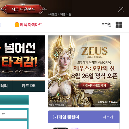
혜택.아이마트
로그인
인
벤
전
체
사
이
트
맵
갤러리
카드 DB
ㅎ
게임 캘린더
더보기+