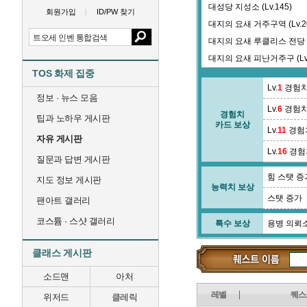
대성당 지성소 (Lv.145)
회원가입
ID/PW 찾기
대지의 요새 거주구역 (Lv.2
대지의 요새 루클리스 전당 (L
대지의 요새 피난거주구 (Lv.
TOS 화제 집중
대지의 탑 솔미키 구간 (Lv.0
Lv.
1
경험치
델무어 대합실 (Lv.470)
정보 · 뉴스 모음
Lv.
6
경험치
델무어 장원 (Lv.462)
경험치
팁과 노하우 게시판
카드 보상
드바시아 고개 (Lv.120)
Lv.
11
경험
자유 게시판
Lv.
16
경험
질문과 답변 게시판
힘 스탯 증
지도 정보 게시판
능력치 보상
스탯 증가
팬아트 갤러리
코스튬 · 스샷 갤러리
특수 보상
용병 의뢰
클래스 게시판
소드맨
아처
레벨
퀘스
위저드
클레릭