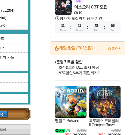
모집
아스오라 CBT 모집
v.204)
08.19
00)
참가자 모집까지 남은 기간
.0)
11
11
48
56
Days
Hours
Min
Sec
카드
게임 핫딜 (PC/스팀)
카드
)
문명 7 특별 할인!
스토어+
조선&고려 DLC 출시 예정
험치 카드
50%할인&추가 적립까지!
마블 투혼 파이팅 소울즈 정식출시!
마블 히어로 총 출동&화려한 격투!
네이버 포인트 혜택까지!
인벤게임즈 8월 특별 할인!
드래곤소드: 어웨이크닝 입점!
귀무자: 검의 길 예약 판매 중!
비스트 오브 리인카네이션 정식 출시!
커세어 코브 출시 기념 할인!
더 렐릭 퍼스트 가디언 정식 출시
베데스다 40주년 기념 할인 중!
캡콤 프렌차이즈 할인 진행 중!
캡콤 일부 상품 상시 할인
스타워즈 은하계 레이서
로블록스 기프트 카드 공식 입점
인기 퍼블리셔 모음!
스팀으로 만나는 드래곤소드!
10% 할인과
게임프릭 신작 IP
해적'섬'을 발전시키자!
설화x하드코어 액션!
베데스다의 명작들을
몬헌, 바하 등 인기 IP를
몬헌 와일즈 & 드래곤즈 도그마2
인벤게임즈에서 10% 추가 적립
Robux를 가장 안전하고
최대 90% 할인가를 만나보세요!
네이버혜택과 함께 만나보세요!
이니&베니 혜택까지!
네이버 혜택가와 함께 예약하세요!
할인&네이버혜택으로 만나보세요!
네이버페이 혜택과 만나보세요!
40주년 프로모션으로 만나보세요!
할인가에 만나보세요!
일부 에디션 상시 할인!
혜택으로 예약 판매 중
편안하게 충전하세요
팰월드 Palworld
옥토패스 트래블러
II Octopath Traveler I
I
보상
5%
32,000
49,800