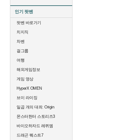
인기 팟벤
팟벤 바로가기
치지직
차벤
걸그룹
여행
해외게임정보
게임 영상
HyperX OMEN
브이 라이징
일곱 개의 대죄: Origin
몬스터헌터 스토리즈3
바이오하자드 레퀴엠
드래곤 퀘스트7