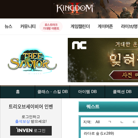
로스트아크
뉴스
커뮤니티
게임캘린더
게이머존
라이브/
기대평 이벤트
홈
클래스 · 스킬 DB
아이템 DB
콜렉션 DB
트리오브세이비어 인벤
퀘스트
로그인하고
출석보상
받으세요!
지역:
All
ㄱ
ㄴ
ㄷ
로그인
라다르 숲 (Lv.289)