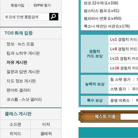
란코 22수역 (Lv.336)
회원가입
ID/PW 찾기
람스티스 협곡 (Lv.61)
렘파라사 연못 (Lv.450)
록소나 재건단 서관 (Lv.178)
TOS 화제 집중
리티니스 지하묘 (Lv.191)
Lv.
1
경험치 카드
정보 · 뉴스 모음
Lv.
6
경험치 카드
경험치
팁과 노하우 게시판
카드 보상
Lv.
11
경험치 카
자유 게시판
Lv.
16
경험치 카
질문과 답변 게시판
힘 스탯 증가
지도 정보 게시판
능력치 보상
스탯 증가
무
팬아트 갤러리
코스튬 · 스샷 갤러리
특수 보상
용병 의뢰소
클래스 게시판
소드맨
아처
위저드
클레릭