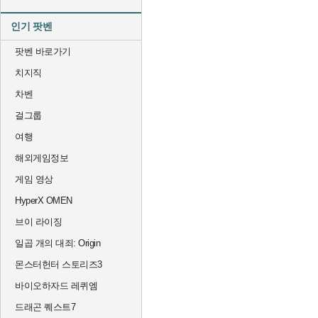
인기 팟벤
팟벤 바로가기
치지직
차벤
걸그룹
여행
해외게임정보
게임 영상
HyperX OMEN
브이 라이징
일곱 개의 대죄: Origin
몬스터헌터 스토리즈3
바이오하자드 레퀴엠
드래곤 퀘스트7