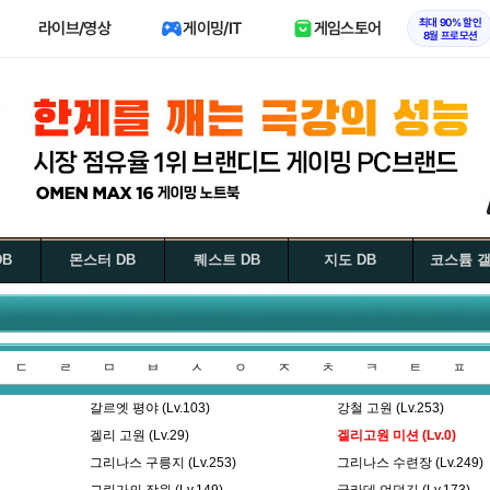
최대 90% 할인
라이브/영상
게이밍/IT
게임스토어
8월 프로모션
DB
몬스터 DB
퀘스트 DB
지도 DB
코스튬 
ㄷ
ㄹ
ㅁ
ㅂ
ㅅ
ㅇ
ㅈ
ㅊ
ㅋ
ㅌ
ㅍ
갈르엣 평야 (Lv.103)
강철 고원 (Lv.253)
겔리 고원 (Lv.29)
겔리고원 미션 (Lv.0)
그리나스 구릉지 (Lv.253)
그리나스 수련장 (Lv.249)