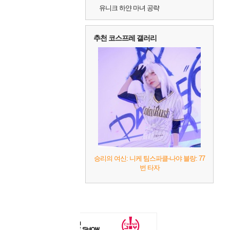
유니크 하얀 마녀 공략
추천 코스프레 갤러리
승리의 여신: 니케 팀스파클-나야 블랑: 77
번 타자