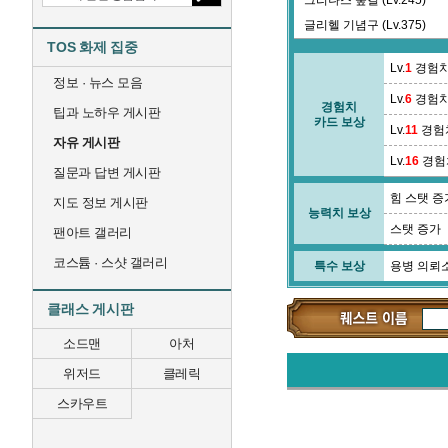
그리나스 숲길 (Lv.245)
글리헬 기념구 (Lv.375)
TOS 화제 집중
긴다리 계곡 (Lv.64)
Lv.
1
경험치
정보 · 뉴스 모음
Lv.
6
경험치
경험치
팁과 노하우 게시판
카드 보상
Lv.
11
경험
자유 게시판
Lv.
16
경험
질문과 답변 게시판
힘 스탯 증
지도 정보 게시판
능력치 보상
스탯 증가
팬아트 갤러리
코스튬 · 스샷 갤러리
특수 보상
용병 의뢰
클래스 게시판
소드맨
아처
위저드
클레릭
스카우트