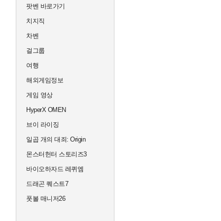
팟벤 바로가기
치지직
차벤
걸그룹
여행
해외게임정보
게임 영상
HyperX OMEN
브이 라이징
일곱 개의 대죄: Origin
몬스터헌터 스토리즈3
바이오하자드 레퀴엠
드래곤 퀘스트7
풋볼 매니저26