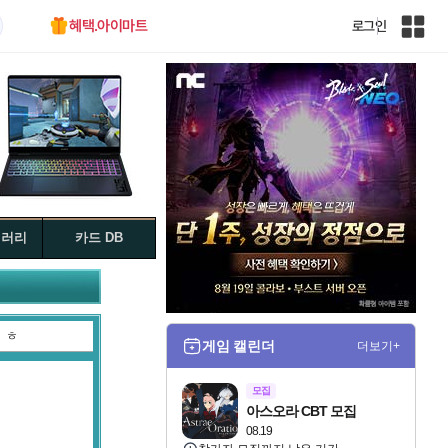
혜택.아이마트
로그인
인
벤
전
체
사
이
트
맵
갤러리
카드 DB
ㅎ
게임 캘린더
더보기+
모집
아스오라 CBT 모집
08.19