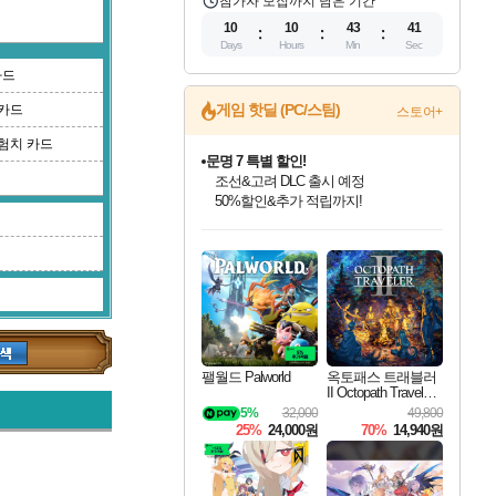
참가자 모집까지 남은 기간
10
10
43
41
Days
Hours
Min
Sec
카드
게임 핫딜 (PC/스팀)
카드
스토어+
험치 카드
문명 7 특별 할인!
조선&고려 DLC 출시 예정
50%할인&추가 적립까지!
인벤게임즈 8월 특별 할인!
드래곤소드: 어웨이크닝 입점!
마블 투혼 파이팅 소울즈 정식출시!
귀무자: 검의 길 예약 판매 중!
비스트 오브 리인카네이션 정식 출시!
커세어 코브 출시 기념 할인!
더 렐릭 퍼스트 가디언 정식 출시
베데스다 40주년 기념 할인 중!
캡콤 프렌차이즈 할인 진행 중!
캡콤 일부 상품 상시 할인
스타워즈 은하계 레이서
로블록스 기프트 카드 공식 입점
인기 퍼블리셔 모음!
스팀으로 만나는 드래곤소드!
마블 히어로 총 출동&화려한 격투!
10% 할인과
게임프릭 신작 IP
해적'섬'을 발전시키자!
설화x하드코어 액션!
베데스다의 명작들을
몬헌, 바하 등 인기 IP를
몬헌 와일즈 & 드래곤즈 도그마2
인벤게임즈에서 10% 추가 적립
Robux를 가장 안전하고
최대 90% 할인가를 만나보세요!
네이버혜택과 함께 만나보세요!
네이버 포인트 혜택까지!
이니&베니 혜택까지!
네이버 혜택가와 함께 예약하세요!
할인&네이버혜택으로 만나보세요!
네이버페이 혜택과 만나보세요!
40주년 프로모션으로 만나보세요!
할인가에 만나보세요!
일부 에디션 상시 할인!
혜택으로 예약 판매 중
편안하게 충전하세요
팰월드 Palworld
옥토패스 트래블러
II Octopath Traveler I
I
5%
32,000
49,800
25%
24,000원
70%
14,940원