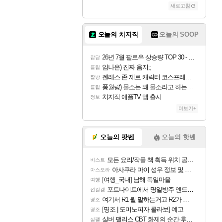
새로고침
오늘의 치지직
오늘의 SOOP
26년 7월 팔로우 상승량 TOP 30 - 월간 치지직
잡담
임나은) 진짜 음지;;
클립
젠레스 존 제로 캐릭터 코스프레한 꽁주
짤방
풍월량) 물소는 왜 물소라고 하는거야? 아! 그만 ㅋㅋ 알았어 ㅋㅋ
클립
치지직 애플TV 앱 출시
정보
더보기+
오늘의 팟벤
오늘의 핫벤
모든 요리/작물 책 획득 위치 공략 (36개) - 미식가 도전과제
비스트
아사쿠라 마이 성우 정보 및 주요 필모
아스오라
[여행_국내] 남해 독일마을
여행
포트나이트에서 명일방주 엔드필드 [펠리카] 판매 예정
섭컬겜
여기서 R1 뭘 말하는거고 R2가 뭘말하는걸까요?
명조
[명조 | 도미노피자 콜라보] 예고
명조
실버 팰리스 CBT 화제의 순간·후기 모음
실팰