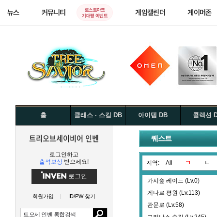
로스트아크
뉴스
커뮤니티
게임캘린더
게이머존
기대평 이벤트
홈
클래스 · 스킬 DB
아이템 DB
콜렉션 
트리오브세이비어 인벤
퀘스트
로그인하고
출석보상
받으세요!
지역:
All
ㄱ
ㄴ
로그인
가시숲 레이드 (Lv.0)
게나르 평원 (Lv.113)
회원가입
ID/PW 찾기
관문로 (Lv.58)