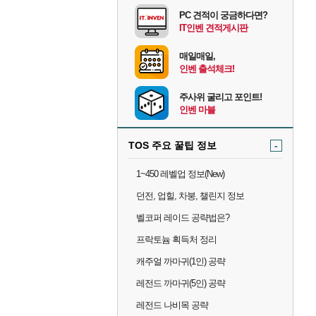
PC 견적이 궁금하다면?
IT인벤 견적게시판
매일매일,
인벤 출석체크!
주사위 굴리고 포인트!
인벤 마블
TOS 주요 꿀팁 정보
-
1~450 레벨업 정보(New)
던전, 업힐, 차붕, 챌린지 정보
벨코퍼 레이드 공략법은?
프락토늄 획득처 정리
캐주얼 까마귀(1인) 공략
레전드 까마귀(5인) 공략
레전드 나비목 공략