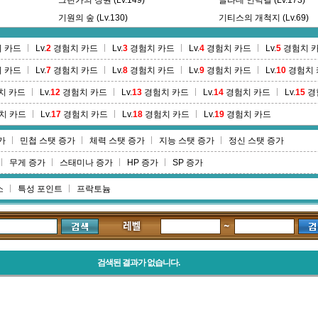
그린가의 장원 (Lv.149)
글라데 언덕길 (Lv.173)
기원의 숲 (Lv.130)
기티스의 개척지 (Lv.69)
길드 아지트 (Lv.0)
 카드
Lv.
2
경험치 카드
Lv.
3
경험치 카드
Lv.
4
경험치 카드
Lv.
5
경험치 
 카드
Lv.
7
경험치 카드
Lv.
8
경험치 카드
Lv.
9
경험치 카드
Lv.
10
경험치 
치 카드
Lv.
12
경험치 카드
Lv.
13
경험치 카드
Lv.
14
경험치 카드
Lv.
15
경
치 카드
Lv.
17
경험치 카드
Lv.
18
경험치 카드
Lv.
19
경험치 카드
가
민첩 스탯 증가
체력 스탯 증가
지능 스탯 증가
정신 스탯 증가
무게 증가
스태미나 증가
HP 증가
SP 증가
소
특성 포인트
프락토늄
검색된 결과가 없습니다.