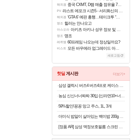
중국 CXMT, D램 매출 점유율 7%…글로벌 4위로 부상
해외겜
라스트 에포크 시즌5 - 서리화신의 분노 티저
PV
‘GTA 6’ 예판 흥행…테이크투 “내부 예상 크게 넘어”
해외겜
힐러는 안나오고
명조
아키츠 아키나 성우 정보 및 주요 필모
아스오라
명조
명조
60프레임 나오는데 정상일까요?
레퀴엠
모든 바우에라 업그레이드 아이템 획득 위치 공략 (89개)
비스트
새로고침
핫딜
게시판
더보기+
삼성 갤럭시 버즈4 버즈4프로 케이스 양은 냄비 커버
농심 신신너너짜짜 30입 (신라면10+너구리10+짜파게티10)
59%할인!꽁꽁 망고 주스, 1L, 3개
더미식 밥알이 살아있는 백미밥 200g 24개 외 잡곡밥류,덮밥소스7종 외
[정품 AR] 삼성 액정보호필름 스크린 프로텍터 갤럭시Z 폴드8 울트라, 2매입