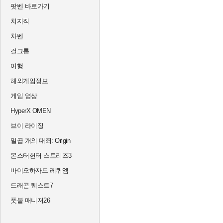
팟벤 바로가기
치지직
차벤
걸그룹
여행
해외게임정보
게임 영상
HyperX OMEN
브이 라이징
일곱 개의 대죄: Origin
몬스터헌터 스토리즈3
바이오하자드 레퀴엠
드래곤 퀘스트7
풋볼 매니저26