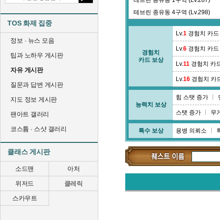
테브린 종유동 1구역 (Lv.287)
테브린 종유동 4구역 (Lv.298)
TOS 화제 집중
통합 길드배틀 : 로스트 템플 (Lv.0
Lv.
1
경험치 카드
틸라 수도원 (Lv.183)
정보 · 뉴스 모음
Lv.
6
경험치 카드
경험치
팁과 노하우 게시판
카드 보상
Lv.
11
경험치 카
자유 게시판
Lv.
16
경험치 카
질문과 답변 게시판
힘 스탯 증가
지도 정보 게시판
능력치 보상
스탯 증가
무
팬아트 갤러리
코스튬 · 스샷 갤러리
특수 보상
용병 의뢰소
클래스 게시판
소드맨
아처
위저드
클레릭
스카우트