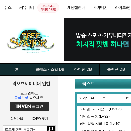
로스트아크
뉴스
커뮤니티
게임캘린더
게이머존
라이브/
기대평 이벤트
홈
클래스 · 스킬 DB
아이템 DB
콜렉션 DB
트리오브세이비어 인벤
퀘스트
로그인하고
출석보상
받으세요!
지역:
All
ㄱ
ㄴ
ㄷ
로그인
타니엘 1세 기념구 (Lv.303)
테넌츠 농장 (Lv.92)
회원가입
ID/PW 찾기
테넷 성당 지하 1층 (Lv.40)