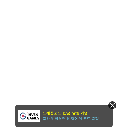
드래곤소드 '압긍' 달성 기념
축하 댓글달면 10 명에게 코드 증정