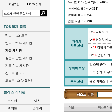
아샤크 지하 감옥 2층 (Lv.460)
회원가입
ID/PW 찾기
아이테오 해안 (Lv.331)
알렘빅 동굴 (Lv.320)
업힐 디펜스 (Lv.0)
TOS 화제 집중
에페로타오 해안 (Lv.335)
Lv.
1
경험치 카드
여신상 수호 (Lv.0)
정보 · 뉴스 모음
Lv.
6
경험치 카드
오르샤 (Lv.0)
경험치
팁과 노하우 게시판
카드 보상
왕릉 2층 (Lv.84)
Lv.
11
경험치 카
자유 게시판
왕릉 5층 (Lv.93)
Lv.
16
경험치 카
질문과 답변 게시판
왕릉 미션 (Lv.0)
힘 스탯 증가
외성벽 제 11구역 (Lv.391)
지도 정보 게시판
능력치 보상
외성벽 제 15구역 (Lv.404)
스탯 증가
무
팬아트 갤러리
요나엘 기념구 (Lv.295)
코스튬 · 스샷 갤러리
특수 보상
용병 의뢰소
은둔자의 통로 (Lv.0)
이브레 고원 (Lv.238)
클래스 게시판
이졸라챠 고원 (Lv.351)
소드맨
아처
레벨
퀘스트 이
위저드
클레릭