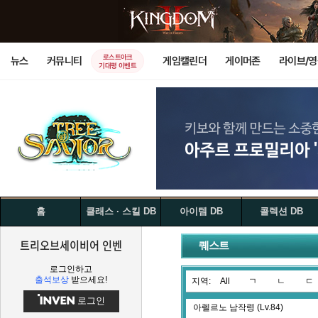
로스트아크
뉴스
커뮤니티
게임캘린더
게이머존
라이브/
기대평 이벤트
홈
클래스 · 스킬 DB
아이템 DB
콜렉션 DB
트리오브세이비어 인벤
퀘스트
로그인하고
출석보상
받으세요!
지역:
All
ㄱ
ㄴ
ㄷ
로그인
아렐르노 남작령 (Lv.84)