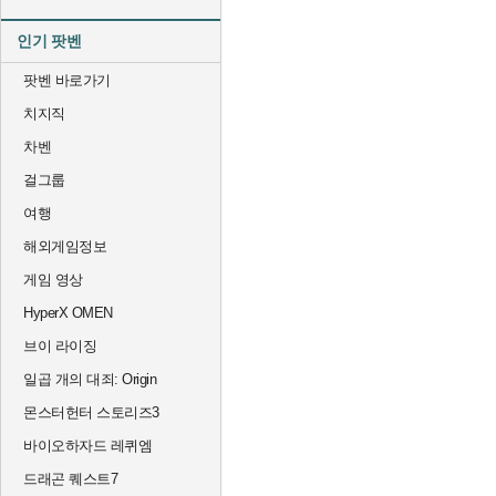
인기 팟벤
팟벤 바로가기
치지직
차벤
걸그룹
여행
해외게임정보
게임 영상
HyperX OMEN
브이 라이징
일곱 개의 대죄: Origin
몬스터헌터 스토리즈3
바이오하자드 레퀴엠
드래곤 퀘스트7