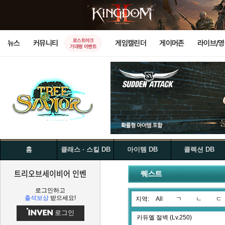
로스트아크
뉴스
커뮤니티
게임캘린더
게이머존
라이브/
기대평 이벤트
홈
클래스 · 스킬 DB
아이템 DB
콜렉션 DB
트리오브세이비어 인벤
퀘스트
로그인하고
출석보상
받으세요!
지역:
All
ㄱ
ㄴ
ㄷ
로그인
카듀멜 절벽 (Lv.250)