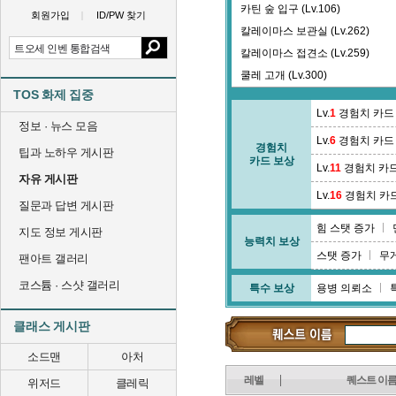
카틴 숲 입구 (Lv.106)
회원가입
ID/PW 찾기
칼레이마스 보관실 (Lv.262)
칼레이마스 접견소 (Lv.259)
쿨레 고개 (Lv.300)
TOS 화제 집중
큰아귀 길 (Lv.121)
Lv.
1
경험치 카드
정보 · 뉴스 모음
Lv.
6
경험치 카드
경험치
팁과 노하우 게시판
카드 보상
Lv.
11
경험치 카
자유 게시판
Lv.
16
경험치 카
질문과 답변 게시판
힘 스탯 증가
지도 정보 게시판
능력치 보상
스탯 증가
무
팬아트 갤러리
코스튬 · 스샷 갤러리
특수 보상
용병 의뢰소
클래스 게시판
소드맨
아처
레벨
퀘스트 이
위저드
클레릭