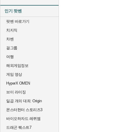
인기 팟벤
팟벤 바로가기
치지직
차벤
걸그룹
여행
해외게임정보
게임 영상
HyperX OMEN
브이 라이징
일곱 개의 대죄: Origin
몬스터헌터 스토리즈3
바이오하자드 레퀴엠
드래곤 퀘스트7