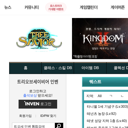
로스트아크
뉴스
커뮤니티
게임캘린더
게이머존
기대평 이벤트
홈
클래스 · 스킬 DB
아이템 DB
콜렉션 
트리오브세이비어 인벤
퀘스트
로그인하고
출석보상
받으세요!
지역:
All
ㄱ
ㄴ
로그인
타니엘 1세 기념구 (Lv.303)
테넌츠 농장 (Lv.92)
회원가입
ID/PW 찾기
테넷 성당 지하 1층 (Lv.40)