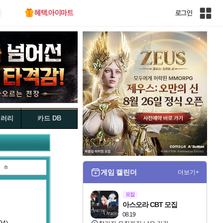
혜택.아이마트
로그인
인
벤
전
체
사
이
트
맵
갤러리
카드 DB
ㅎ
게임 캘린더
더보기+
모집
아스오라 CBT 모집
08.19