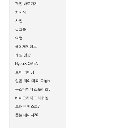
팟벤 바로가기
치지직
차벤
걸그룹
여행
해외게임정보
게임 영상
HyperX OMEN
브이 라이징
일곱 개의 대죄: Origin
몬스터헌터 스토리즈3
바이오하자드 레퀴엠
드래곤 퀘스트7
풋볼 매니저26