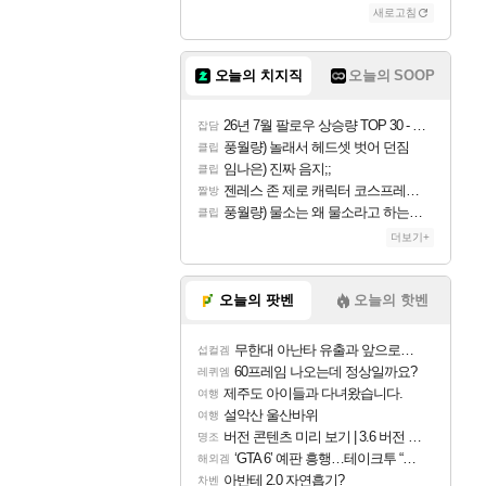
새로고침
오늘의 치지직
오늘의 SOOP
26년 7월 팔로우 상승량 TOP 30 - 월간 치지직
잡담
풍월량) 놀래서 헤드셋 벗어 던짐
클립
임나은) 진짜 음지;;
클립
젠레스 존 제로 캐릭터 코스프레한 꽁주
짤방
풍월량) 물소는 왜 물소라고 하는거야? 아! 그만 ㅋㅋ 알았어 ㅋㅋ
클립
더보기+
오늘의 팟벤
오늘의 핫벤
무한대 아난타 유출과 앞으로의 예상 (루머)
섭컬겜
60프레임 나오는데 정상일까요?
레퀴엠
제주도 아이들과 다녀왔습니다.
여행
설악산 울산바위
여행
버전 콘텐츠 미리 보기 | 3.6 버전 「신기루 속 등불 그림자, 속세에 깃든 검의 결심」이 8월 20일에 업데이트됩니다!
명조
‘GTA 6’ 예판 흥행…테이크투 “내부 예상 크게 넘어”
해외겜
아반테 2.0 자연흡기?
차벤