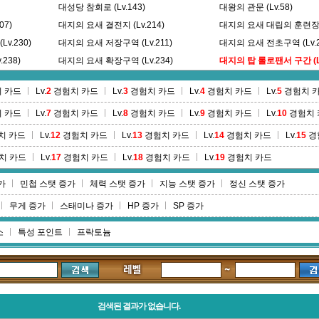
대성당 참회로 (Lv.143)
대왕의 관문 (Lv.58)
07)
대지의 요새 결전지 (Lv.214)
대지의 요새 대립의 훈련장 (L
v.230)
대지의 요새 저장구역 (Lv.211)
대지의 요새 전초구역 (Lv.2
238)
대지의 요새 확장구역 (Lv.234)
대지의 탑 롤로팬서 구간 (Lv
)
덧댄다리 숲 (Lv.452)
델무어 내성 (Lv.466)
 카드
Lv.
2
경험치 카드
Lv.
3
경험치 카드
Lv.
4
경험치 카드
Lv.
5
경험치 
델무어 소작촌 (Lv.460)
델무어 외성 (Lv.464)
 카드
Lv.
7
경험치 카드
Lv.
8
경험치 카드
Lv.
9
경험치 카드
Lv.
10
경험치 
델무어 정원 (Lv.468)
도심성벽 제 8구역 (Lv.289
딩고파실 지구 (Lv.207)
치 카드
Lv.
12
경험치 카드
Lv.
13
경험치 카드
Lv.
14
경험치 카드
Lv.
15
경
치 카드
Lv.
17
경험치 카드
Lv.
18
경험치 카드
Lv.
19
경험치 카드
가
민첩 스탯 증가
체력 스탯 증가
지능 스탯 증가
정신 스탯 증가
무게 증가
스태미나 증가
HP 증가
SP 증가
소
특성 포인트
프락토늄
검색된 결과가 없습니다.