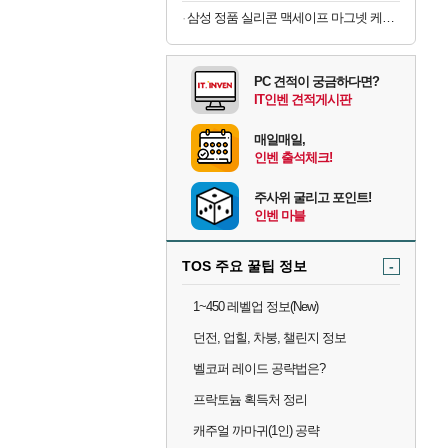
삼성 정품 실리콘 맥세이프 마그넷 케이스 커버 크림, 갤럭시Z 폴드8
PC 견적이 궁금하다면?
IT인벤 견적게시판
매일매일,
인벤 출석체크!
주사위 굴리고 포인트!
인벤 마블
TOS 주요 꿀팁 정보
-
1~450 레벨업 정보(New)
던전, 업힐, 차붕, 챌린지 정보
벨코퍼 레이드 공략법은?
프락토늄 획득처 정리
캐주얼 까마귀(1인) 공략