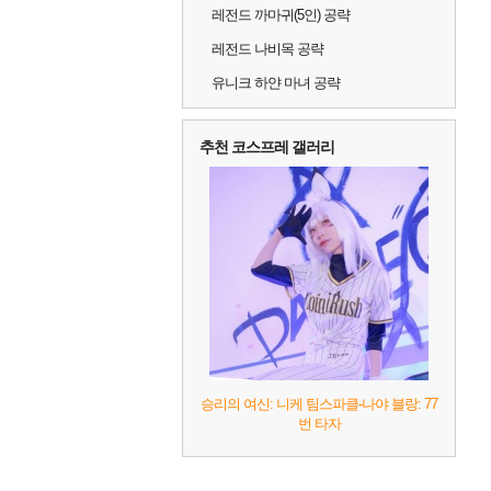
레전드 까마귀(5인) 공략
레전드 나비목 공략
유니크 하얀 마녀 공략
추천 코스프레 갤러리
승리의 여신: 니케 팀스파클-나야 블랑: 77
번 타자