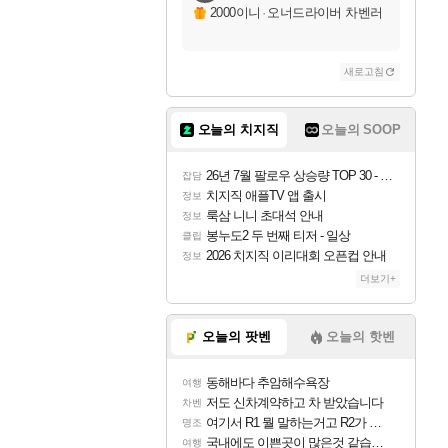
2000이니
·
오너드라이버 차벤러
새로고침
오늘의 치지직
오늘의 SOOP
26년 7월 팔로우 상승량 TOP 30 - 월간 치지직
잡담
치지직 애플TV 앱 출시
정보
룩삼 니니 초대석 안내
정보
봉누도2 두 번째 티저 - 일상
클립
2026 치지직 이리대회 오픈컵 안내
정보
더보기+
오늘의 팟벤
오늘의 핫벤
동해바다 추암해수욕장
여행
저도 신차계약하고 차 받았습니다
차벤
여기서 R1 뭘 말하는거고 R2가 뭘말하는걸까요?
명조
국내에도 이쁜곳이 많은것 같습니다
여행