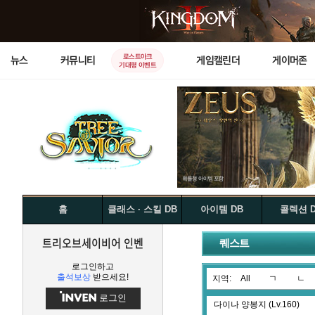
로스트아크
뉴스
커뮤니티
게임캘린더
게이머존
기대평 이벤트
홈
클래스 · 스킬 DB
아이템 DB
콜렉션 
트리오브세이비어 인벤
퀘스트
로그인하고
출석보상
받으세요!
지역:
All
ㄱ
ㄴ
로그인
다이나 양봉지 (Lv.160)