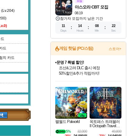
모집
아스오라 CBT 모집
v.204)
08.19
00)
참가자 모집까지 남은 기간
.0)
11
14
08
21
Days
Hours
Min
Sec
카드
게임 핫딜 (PC/스팀)
카드
)
스토어+
험치 카드
문명 7 특별 할인!
조선&고려 DLC 출시 예정
50%할인&추가 적립까지!
인벤게임즈 8월 특별 할인!
드래곤소드: 어웨이크닝 입점!
마블 투혼 파이팅 소울즈 정식출시!
귀무자: 검의 길 예약 판매 중!
비스트 오브 리인카네이션 정식 출시!
커세어 코브 출시 기념 할인!
더 렐릭 퍼스트 가디언 정식 출시
베데스다 40주년 기념 할인 중!
캡콤 프렌차이즈 할인 진행 중!
캡콤 일부 상품 상시 할인
스타워즈 은하계 레이서
로블록스 기프트 카드 공식 입점
인기 퍼블리셔 모음!
스팀으로 만나는 드래곤소드!
마블 히어로 총 출동&화려한 격투!
10% 할인과
게임프릭 신작 IP
해적'섬'을 발전시키자!
설화x하드코어 액션!
베데스다의 명작들을
몬헌, 바하 등 인기 IP를
몬헌 와일즈 & 드래곤즈 도그마2
인벤게임즈에서 10% 추가 적립
Robux를 가장 안전하고
최대 90% 할인가를 만나보세요!
네이버혜택과 함께 만나보세요!
네이버 포인트 혜택까지!
이니&베니 혜택까지!
네이버 혜택가와 함께 예약하세요!
할인&네이버혜택으로 만나보세요!
네이버페이 혜택과 만나보세요!
40주년 프로모션으로 만나보세요!
할인가에 만나보세요!
일부 에디션 상시 할인!
혜택으로 예약 판매 중
편안하게 충전하세요
팰월드 Palworld
옥토패스 트래블러
II Octopath Traveler I
I
5%
32,000
49,800