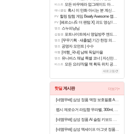
모든 바우에라 업그레이드 아이템 획득 위치 공략 (89개)
비스트
혹시 이 만화 아시는 분 계신가요
애니클립
힐링 탐험 게임 Bearly Awesome 챕터 1 트레일러
PV
[페르소나5: 더 팬텀 X] 괴도 영상 l 타카마키 안·댄싱 스타
PV
스누피냥님
명조
포트나이트에서 명일방주 엔드필드 [펠리카] 판매 예정
섭컬겜
[무무기획 · 새출발] 기간 한정 의뢰 이벤트
명조
공명자 모먼트 | 수수
명조
[여행_국내] 남해 독일마을
여행
유니버스 채널 특별 코너 | 자신만의 스타일
명조
모든 요리/작물 책 획득 위치 공략 (36개) - 미식가 도전과제
비스트
새로고침
핫딜
게시판
더보기+
[네맴무배] 삼성 정품 액정 보호필름 AR 스크린 프로텍터 갤럭시Z 폴드8 울트라, 2매입
펩시 제로슈거 라임향 무라벨, 300ml, 20개
[네맴무배] 삼성 정품 AI 슬림 키보드 북커버 케이스 블랙, 갤럭시 탭 S11
[네맴무배] 삼성 맥세이프 마그넷 정품 플라베어 댄싱베어 미러 케이스 커버 갤럭시S26