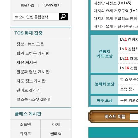
대성당 지성소 (Lv.145)
회원가입
ID/PW 찾기
대지의 요새 거주구역 (Lv.2
대지의 요새 루클리스 전당 (L
대지의 요새 피난거주구 (Lv.
TOS 화제 집중
대지의 탑 솔미키 구간 (Lv.0
Lv.
1
경험치
델무어 대합실 (Lv.470)
정보 · 뉴스 모음
Lv.
6
경험치
델무어 장원 (Lv.462)
경험치
팁과 노하우 게시판
카드 보상
드바시아 고개 (Lv.120)
Lv.
11
경험
자유 게시판
Lv.
16
경험
질문과 답변 게시판
힘 스탯 증
지도 정보 게시판
능력치 보상
스탯 증가
팬아트 갤러리
코스튬 · 스샷 갤러리
특수 보상
용병 의뢰
클래스 게시판
소드맨
아처
위저드
클레릭