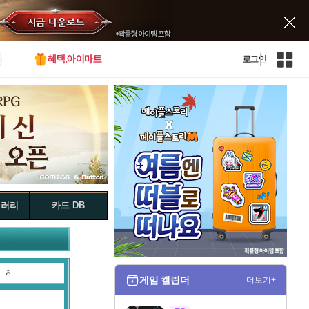
혜택.아이마트
로그인
인
벤
전
체
사
이
트
맵
갤러리
카드 DB
ㅎ
게임 캘린더
더보기+