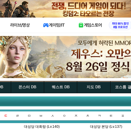
X
최대 90% 할인
라이브/영상
게이밍/IT
게임스토어
8월 프로모션
DB
몬스터 DB
퀘스트 DB
지도 DB
코스튬 
ㄷ
ㄹ
ㅁ
ㅂ
ㅅ
ㅇ
ㅈ
ㅊ
ㅋ
ㅌ
ㅍ
대성당 대회랑 (Lv.140)
대성당 본당 (Lv.137)