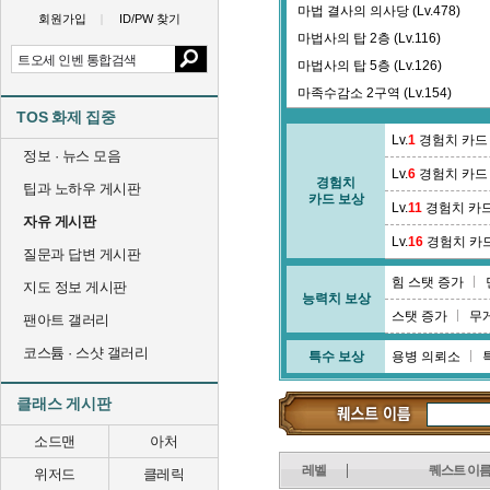
마법 결사의 의사당 (Lv.478)
회원가입
ID/PW 찾기
마법사의 탑 2층 (Lv.116)
마법사의 탑 5층 (Lv.126)
마족수감소 2구역 (Lv.154)
TOS 화제 집중
마족수감소 5구역 (Lv.163)
Lv.
1
경험치 카드
메이번 31수역 (Lv.391)
정보 · 뉴스 모음
Lv.
6
경험치 카드
모크슬 묘실 (Lv.188)
경험치
팁과 노하우 게시판
카드 보상
뮬러스 통로 (Lv.0)
Lv.
11
경험치 카
자유 게시판
미크마쉬 사원 (Lv.320)
Lv.
16
경험치 카
질문과 답변 게시판
힘 스탯 증가
지도 정보 게시판
능력치 보상
스탯 증가
무
팬아트 갤러리
코스튬 · 스샷 갤러리
특수 보상
용병 의뢰소
클래스 게시판
소드맨
아처
레벨
퀘스트 이
위저드
클레릭