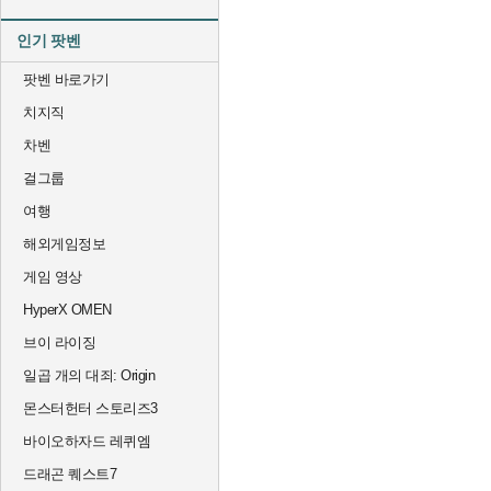
인기 팟벤
팟벤 바로가기
치지직
차벤
걸그룹
여행
해외게임정보
게임 영상
HyperX OMEN
브이 라이징
일곱 개의 대죄: Origin
몬스터헌터 스토리즈3
바이오하자드 레퀴엠
드래곤 퀘스트7