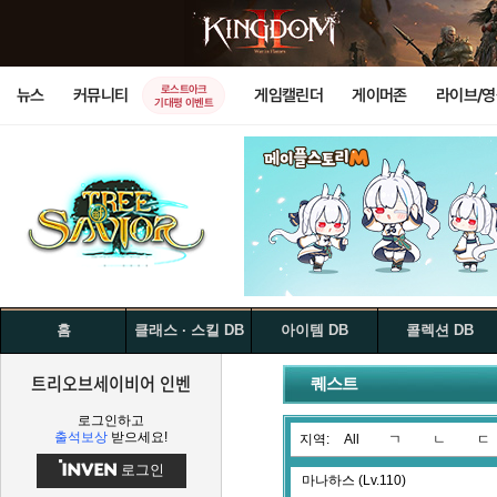
로스트아크
뉴스
커뮤니티
게임캘린더
게이머존
라이브/
기대평 이벤트
홈
클래스 · 스킬 DB
아이템 DB
콜렉션 DB
트리오브세이비어 인벤
퀘스트
로그인하고
출석보상
받으세요!
지역:
All
ㄱ
ㄴ
ㄷ
로그인
마나하스 (Lv.110)