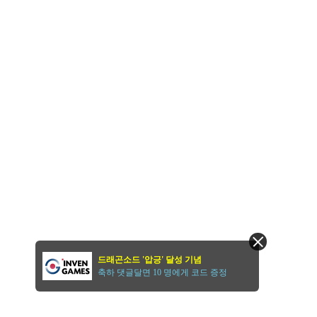
드래곤소드 '압긍' 달성 기념
축하 댓글달면 10 명에게 코드 증정